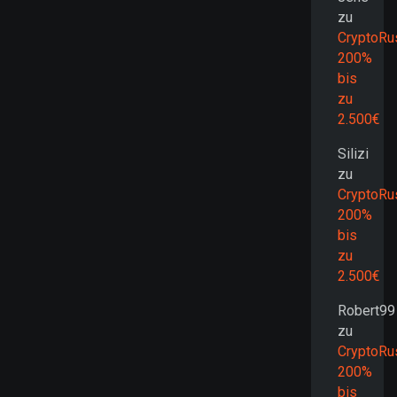
zu
CryptoRu
200%
bis
zu
2.500€
Silizi
zu
CryptoRu
200%
bis
zu
2.500€
Robert99
zu
CryptoRu
200%
bis