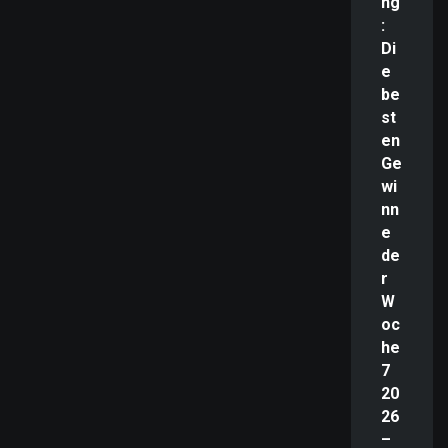
ng
:
Di
e
be
st
en
Ge
wi
nn
e
de
r
W
oc
he
7
20
26
–