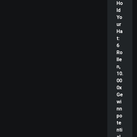
Ho
ld
Yo
ur
Ha
t:
6
Ro
lle
n,
10.
00
0x
Ge
wi
nn
po
te
nti
al