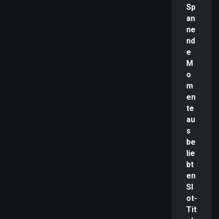
Sp
an
ne
nd
e
M
o
m
en
te
au
s
be
lie
bt
en
Sl
ot-
Tit