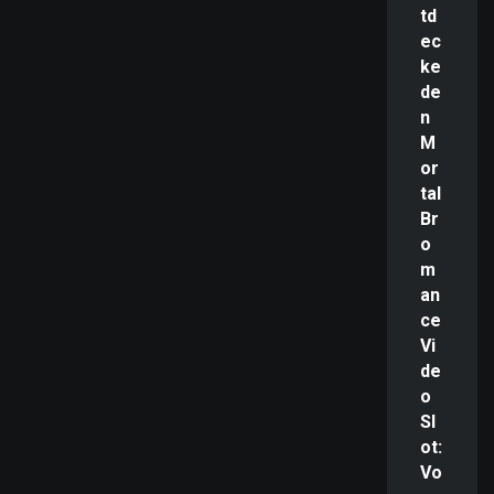
td
ec
ke
de
n
M
or
tal
Br
o
m
an
ce
Vi
de
o
Sl
ot:
Vo