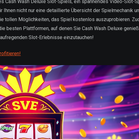
 Cash Wash Deluxe Slot-Spiels, ein spannendes Video-Slot-Sp
ir Ihnen nicht nur eine detaillierte Übersicht der Spielmechanik u
die tollen Möglichkeiten, das Spiel kostenlos auszuprobieren. Z
 die besten Plattformen, auf denen Sie Cash Wash Deluxe genie
er aufregenden Slot-Erlebnisse einzutauchen!
ofitieren!