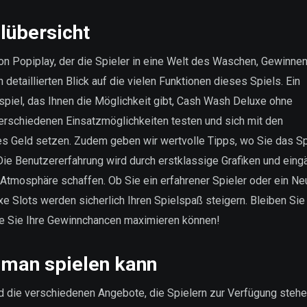
lübersicht
on Popiplay, der die Spieler in eine Welt des Waschen, Gewinne
 detaillierten Blick auf die vielen Funktionen dieses Spiels. Ein
iel, das Ihnen die Möglichkeit gibt, Cash Wash Deluxe ohne
verschiedenen Einsatzmöglichkeiten testen und sich mit den
s Geld setzen. Zudem geben wir wertvolle Tipps, wo Sie das Sp
ie Benutzererfahrung wird durch erstklassige Grafiken und eing
tmosphäre schaffen. Ob Sie ein erfahrener Spieler oder ein Ne
 Slots werden sicherlich Ihren Spielspaß steigern. Bleiben Sie 
ie Sie Ihre Gewinnchancen maximieren können!
 man spielen kann
d die verschiedenen Angebote, die Spielern zur Verfügung steh