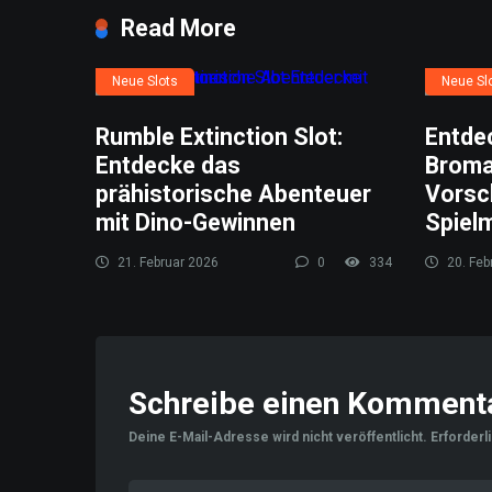
Read More
Neue Slots
Neue Sl
Rumble Extinction Slot:
Entde
Entdecke das
Broma
prähistorische Abenteuer
Vorsc
mit Dino-Gewinnen
Spiel
21. Februar 2026
0
334
20. Feb
Schreibe einen Komment
Deine E-Mail-Adresse wird nicht veröffentlicht.
Erforderl