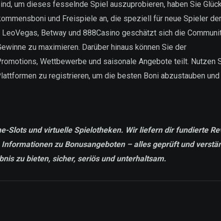
ind, um dieses fesselnde Spiel auszuprobieren, haben Sie Glück
kommensboni und Freispiele an, die speziell für neue Spieler de
e LeoVegas, Betway und 888Casino geschätzt sich die Communi
e Gewinne zu maximieren. Darüber hinaus können Sie der
Promotions, Wettbewerbe und saisonale Angebote teilt. Nutzen 
lattformen zu registrieren, um die besten Boni abzustauben und
-Slots und virtuelle Spielotheken. Wir liefern dir fundierte Re
 Informationen zu Bonusangeboten – alles geprüft und verstän
bnis zu bieten, sicher, seriös und unterhaltsam.