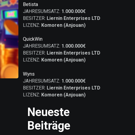
Betista
JAHRESUMSATZ:
1.000.000€
BESITZER:
Liernin Enterprises LTD
LIZENZ:
Komoren (Anjouan)
QuickWin
JAHRESUMSATZ:
1.000.000€
BESITZER:
Liernin Enterprises LTD
LIZENZ:
Komoren (Anjouan)
Wyns
JAHRESUMSATZ:
1.000.000€
BESITZER:
Liernin Enterprises LTD
LIZENZ:
Komoren (Anjouan)
Neueste
Beiträge