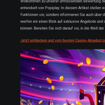
Willkommen zu unserer umfassenden Bewertung des
entwickelt von Popiplay. In diesem Artikel stellen w
Funktionen vor, sondern informieren Sie auch über 
werfen wir einen Blick auf exklusive Angebote und
können. Bereiten Sie sich darauf vor, in die Welt d
Jetzt entdecken und vom besten Casino-Angebot pr