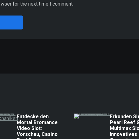
owser for the next time I comment.
Entdecke den
Erkunden Si
Mortal Bromance
Pearl Reef 
Video Slot:
Multimax Slo
Vorschau, Casino
Innovatives