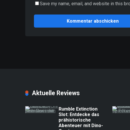
Save my name, email, and website in this br
Aktuelle Reviews
Rumble Extinction
Slot: Entdecke das
prähistorische
Abenteuer mit Dino-