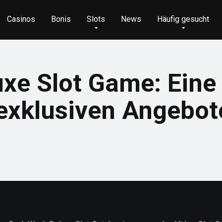
Casinos
Bonis
Slots
News
Häufig gesucht
xe Slot Game: Ein
exklusiven Angebote