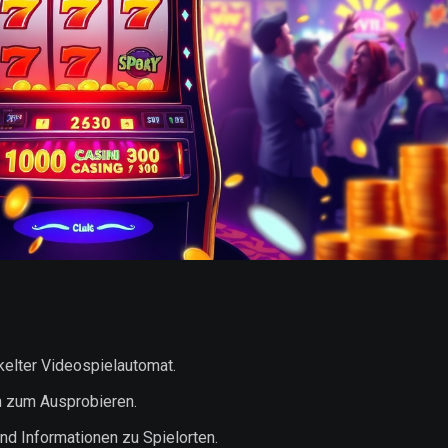
kelter Videospielautomat.
n zum Ausprobieren.
nd Informationen zu Spielorten.