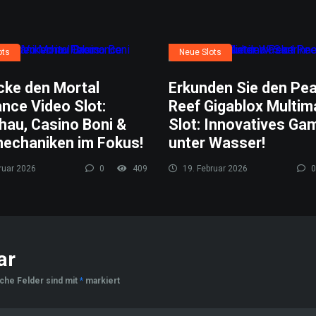
ots
Neue Slots
cke den Mortal
Erkunden Sie den Pea
nce Video Slot:
Reef Gigablox Multim
hau, Casino Boni &
Slot: Innovatives Ga
mechaniken im Fokus!
unter Wasser!
ruar 2026
0
409
19. Februar 2026
0
ar
iche Felder sind mit
*
markiert