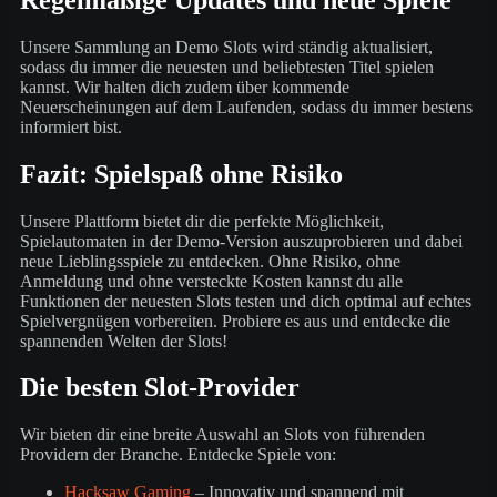
Unsere Sammlung an Demo Slots wird ständig aktualisiert,
sodass du immer die neuesten und beliebtesten Titel spielen
kannst. Wir halten dich zudem über kommende
Neuerscheinungen auf dem Laufenden, sodass du immer bestens
informiert bist.
Fazit: Spielspaß ohne Risiko
Unsere Plattform bietet dir die perfekte Möglichkeit,
Spielautomaten in der Demo-Version auszuprobieren und dabei
neue Lieblingsspiele zu entdecken. Ohne Risiko, ohne
Anmeldung und ohne versteckte Kosten kannst du alle
Funktionen der neuesten Slots testen und dich optimal auf echtes
Spielvergnügen vorbereiten. Probiere es aus und entdecke die
spannenden Welten der Slots!
Die besten Slot-Provider
Wir bieten dir eine breite Auswahl an Slots von führenden
Providern der Branche. Entdecke Spiele von:
Hacksaw Gaming
– Innovativ und spannend mit