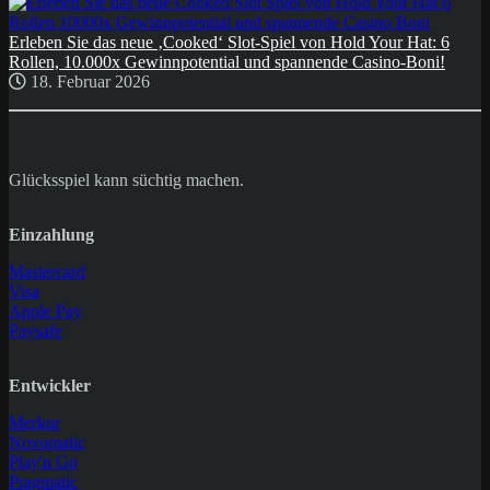
Erleben Sie das neue ‚Cooked‘ Slot-Spiel von Hold Your Hat: 6
Rollen, 10.000x Gewinnpotential und spannende Casino-Boni!
18. Februar 2026
Glücksspiel kann süchtig machen.
Einzahlung
Mastercard
Visa
Apple Pay
Paysafe
Entwickler
Merkur
Novomatic
Play'n Go
Pragmatic