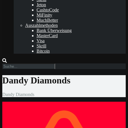
Jeton
CashtoCode
MiFinity
MuchBetter
Auszahlmethoden
Bank Überweisung
MasterCard
Visa
Skrill
Bitcoin
Dandy Diamonds
Dandy Diamonds