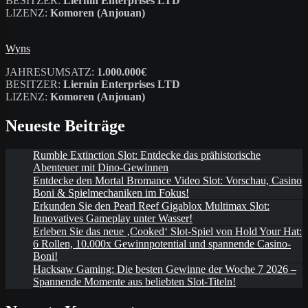
BESITZER:
Liernin Enterprises LTD
LIZENZ:
Komoren (Anjouan)
Wyns
JAHRESUMSATZ:
1.000.000€
BESITZER:
Liernin Enterprises LTD
LIZENZ:
Komoren (Anjouan)
Neueste Beiträge
Rumble Extinction Slot: Entdecke das prähistorische
Abenteuer mit Dino-Gewinnen
Entdecke den Mortal Bromance Video Slot: Vorschau, Casino
Boni & Spielmechaniken im Fokus!
Erkunden Sie den Pearl Reef Gigablox Multimax Slot:
Innovatives Gameplay unter Wasser!
Erleben Sie das neue ‚Cooked‘ Slot-Spiel von Hold Your Hat:
6 Rollen, 10.000x Gewinnpotential und spannende Casino-
Boni!
Hacksaw Gaming: Die besten Gewinne der Woche 7 2026 –
Spannende Momente aus beliebten Slot-Titeln!