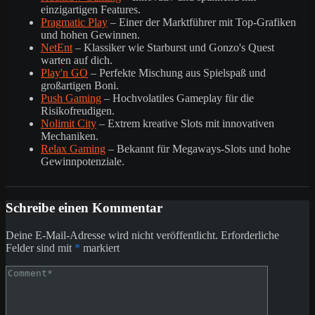
einzigartigen Features.
Pragmatic Play
– Einer der Marktführer mit Top-Grafiken
und hohen Gewinnen.
NetEnt
– Klassiker wie Starburst und Gonzo's Quest
warten auf dich.
Play'n GO
– Perfekte Mischung aus Spielspaß und
großartigen Boni.
Push Gaming
– Hochvolatiles Gameplay für die
Risikofreudigen.
Nolimit City
– Extrem kreative Slots mit innovativen
Mechaniken.
Relax Gaming
– Bekannt für Megaways-Slots und hohe
Gewinnpotenziale.
Schreibe einen Kommentar
Deine E-Mail-Adresse wird nicht veröffentlicht.
Erforderliche
Felder sind mit
*
markiert