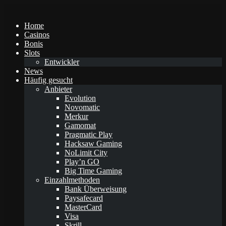
Home
Casinos
Bonis
Slots
Entwickler
News
Häufig gesucht
Anbieter
Evolution
Novomatic
Merkur
Gamomat
Pragmatic Play
Hacksaw Gaming
NoLimit City
Play’n GO
Big Time Gaming
Einzahlmethoden
Bank Überweisung
Paysafecard
MasterCard
Visa
Skrill