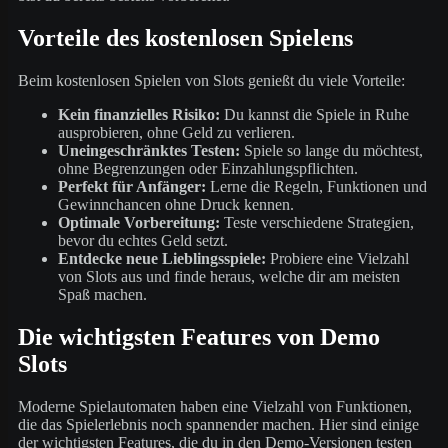
Vorteile des kostenlosen Spielens
Beim kostenlosen Spielen von Slots genießt du viele Vorteile:
Kein finanzielles Risiko:
Du kannst die Spiele in Ruhe
ausprobieren, ohne Geld zu verlieren.
Uneingeschränktes Testen:
Spiele so lange du möchtest,
ohne Begrenzungen oder Einzahlungspflichten.
Perfekt für Anfänger:
Lerne die Regeln, Funktionen und
Gewinnchancen ohne Druck kennen.
Optimale Vorbereitung:
Teste verschiedene Strategien,
bevor du echtes Geld setzt.
Entdecke neue Lieblingsspiele:
Probiere eine Vielzahl
von Slots aus und finde heraus, welche dir am meisten
Spaß machen.
Die wichtigsten Features von Demo
Slots
Moderne Spielautomaten haben eine Vielzahl von Funktionen,
die das Spielerlebnis noch spannender machen. Hier sind einige
der wichtigsten Features, die du in den Demo-Versionen testen