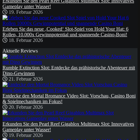
Erkunden Sie den Pearl Reef Gigablox Multimax Slot: Innovatives
Gameplay unter Wasser!
19. Februar 2026
Erleben Sie das neue ‚Cooked‘ Slot-Spiel von Hold Your Hat: 6
Rollen, 10.000x Gewinnpotential und spannende Casino-Boni!
18. Februar 2026
Aktuelle Reviews
Rumble Extinction Slot: Entdecke das prähistorische Abenteuer mit
Dino-Gewinnen
21. Februar 2026
Entdecke den Mortal Bromance Video Slot: Vorschau, Casino Boni
& Spielmechaniken im Fokus!
20. Februar 2026
Erkunden Sie den Pearl Reef Gigablox Multimax Slot: Innovatives
Gameplay unter Wasser!
19. Februar 2026