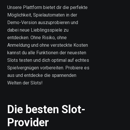
Unsere Plattform bietet dir die perfekte
Möglichkeit, Spielautomaten in der
Demo-Version auszuprobieren und
dabei neue Lieblingsspiele zu
entdecken. Ohne Risiko, ohne
Anmeldung und ohne versteckte Kosten
kannst du alle Funktionen der neuesten
Slots testen und dich optimal auf echtes
Spielvergnügen vorbereiten. Probiere es
aus und entdecke die spannenden
Welten der Slots!
Die besten Slot-
Provider