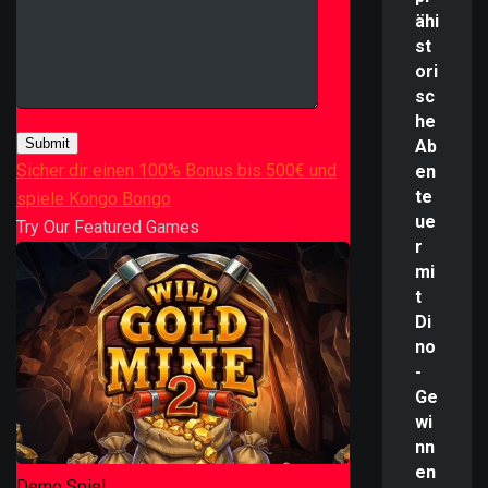
ähi
st
ori
sc
he
Submit
Ab
Sicher dir einen 100% Bonus bis 500€ und
en
te
spiele Kongo Bongo
ue
Try Our Featured Games
r
mi
t
Di
no
-
Ge
wi
nn
en
Demo Spiel