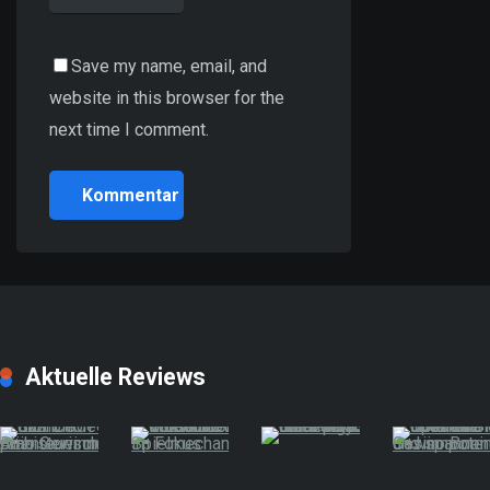
Save my name, email, and
website in this browser for the
next time I comment.
Aktuelle Reviews
Rumble
Entdecke
Erkunden
Extinction
den
Sie
Slot:
Mortal
den