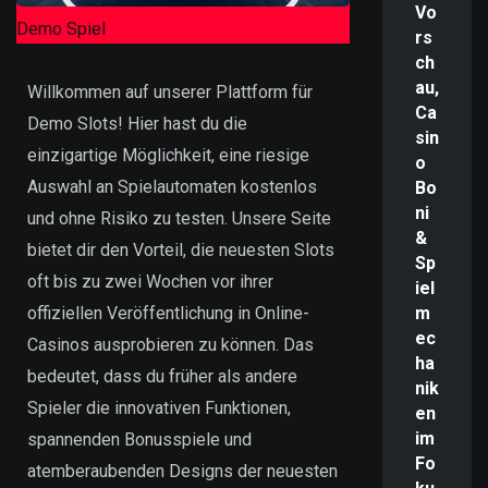
Vo
Demo Spiel
rs
ch
au,
Willkommen auf unserer Plattform für
Ca
Demo Slots! Hier hast du die
sin
einzigartige Möglichkeit, eine riesige
o
Auswahl an Spielautomaten kostenlos
Bo
ni
und ohne Risiko zu testen. Unsere Seite
&
bietet dir den Vorteil, die neuesten Slots
Sp
oft bis zu zwei Wochen vor ihrer
iel
m
offiziellen Veröffentlichung in Online-
ec
Casinos ausprobieren zu können. Das
ha
bedeutet, dass du früher als andere
nik
Spieler die innovativen Funktionen,
en
im
spannenden Bonusspiele und
Fo
atemberaubenden Designs der neuesten