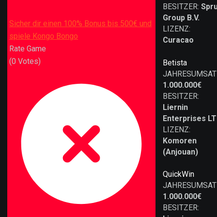
BESITZER:
Spru
Group B.V.
Sicher dir einen 100% Bonus bis 500€ und
LIZENZ:
spiele Kongo Bongo
Curacao
Rate Game
(
0
Votes)
Betista
JAHRESUMSAT
1.000.000€
BESITZER:
Liernin
Enterprises L
LIZENZ:
Komoren
(Anjouan)
QuickWin
JAHRESUMSAT
1.000.000€
BESITZER: