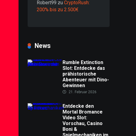
Robert99
zu
CryptoRush:
200% bis zu 2.500€
News
Rumble Extinction
Slot: Entdecke das
prähistorische
Abenteuer mit Dino-
Gewinnen
21. Februar 2026
Entdecke den
Mortal Bromance
Video Slot:
Vorschau, Casino
Boni &
Spielmechaniken im