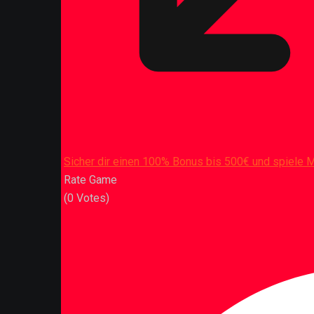
Sicher dir einen 100% Bonus bis 500€ und spiele M
Rate Game
(
0
Votes)