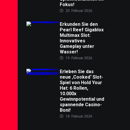
Fokus!
20. Februar 2026
Erkunden Sie den
Pearl Reef Gigablox
Multimax Slot:
Innovatives
Gameplay unter
Wasser!
19. Februar 2026
Erleben Sie das
neue ‚Cooked‘ Slot-
Spiel von Hold Your
Hat: 6 Rollen,
10.000x
Gewinnpotential und
spannende Casino-
Boni!
18. Februar 2026