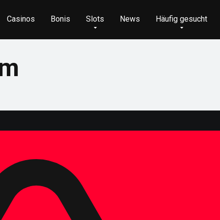
Casinos
Bonis
Slots
News
Häufig gesucht
em