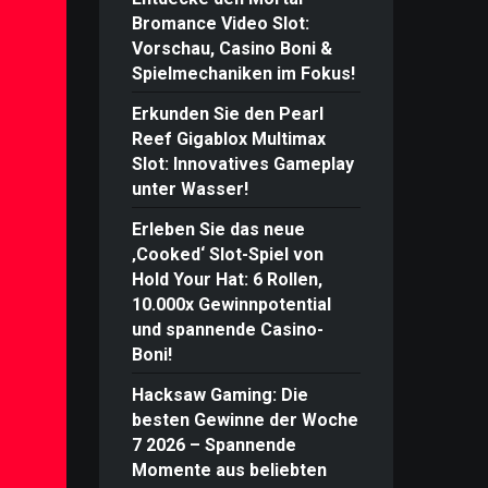
Bromance Video Slot:
Vorschau, Casino Boni &
Spielmechaniken im Fokus!
Erkunden Sie den Pearl
Reef Gigablox Multimax
Slot: Innovatives Gameplay
unter Wasser!
Erleben Sie das neue
‚Cooked‘ Slot-Spiel von
Hold Your Hat: 6 Rollen,
10.000x Gewinnpotential
und spannende Casino-
Boni!
Hacksaw Gaming: Die
besten Gewinne der Woche
7 2026 – Spannende
Momente aus beliebten