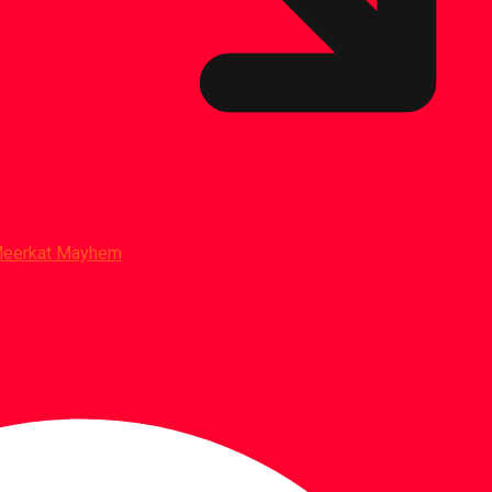
 Meerkat Mayhem