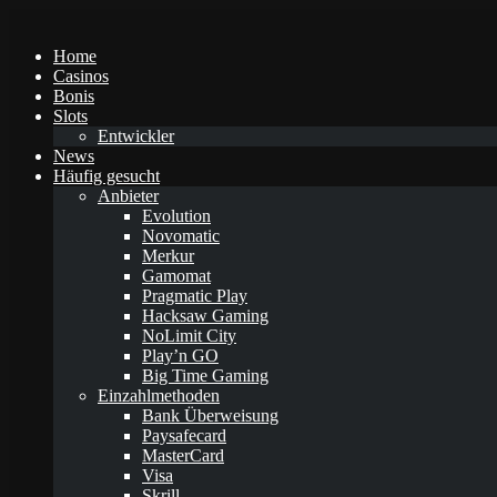
Home
Casinos
Bonis
Slots
Entwickler
News
Häufig gesucht
Anbieter
Evolution
Novomatic
Merkur
Gamomat
Pragmatic Play
Hacksaw Gaming
NoLimit City
Play’n GO
Big Time Gaming
Einzahlmethoden
Bank Überweisung
Paysafecard
MasterCard
Visa
Skrill