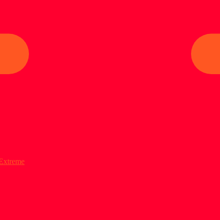
 Extreme