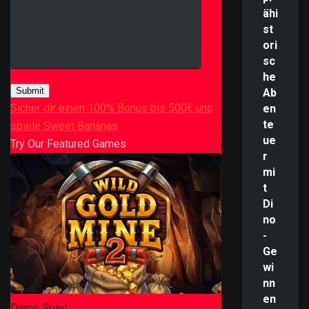
ähi
st
ori
sc
he
Submit
Ab
Sicher dir einen 100% Bonus bis 500€ und
en
te
spiele Sweet Bananas
ue
Try Our Featured Games
r
mi
t
Di
no
-
Ge
wi
nn
en
Demo Spiel