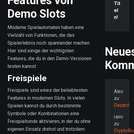
Features von
Tit
Demo Slots
el
n!
Moderne Spielautomaten haben eine
Vielzahl von Funktionen, die das
Spielerlebnis noch spannender machen.
Neue
Hier sind einige der wichtigsten
Features, die du in den Demo-Versionen
Komm
testen kannst:
Freispiele
Freispiele sind eines der beliebtesten
Alex
Features in modernen Slots. In vielen
zu
Dazard
Spielen kannst du durch bestimmte
Symbole oder Kombinationen eine
rami
Freispielrunde aktivieren, in der du ohne
zu
eigenen Einsatz drehst und trotzdem
CryptoRu