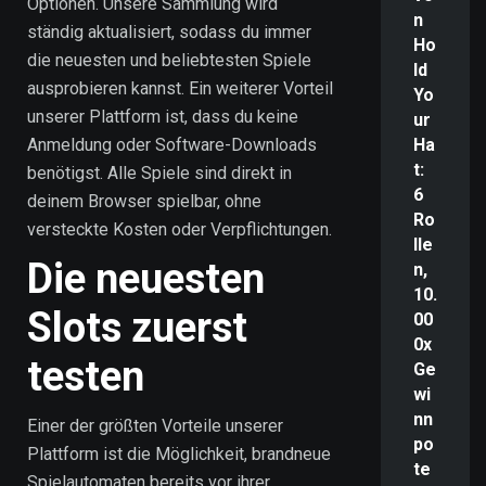
Optionen. Unsere Sammlung wird
n
ständig aktualisiert, sodass du immer
Ho
die neuesten und beliebtesten Spiele
ld
ausprobieren kannst. Ein weiterer Vorteil
Yo
unserer Plattform ist, dass du keine
ur
Ha
Anmeldung oder Software-Downloads
t:
benötigst. Alle Spiele sind direkt in
6
deinem Browser spielbar, ohne
Ro
versteckte Kosten oder Verpflichtungen.
lle
Die neuesten
n,
10.
Slots zuerst
00
0x
testen
Ge
wi
nn
Einer der größten Vorteile unserer
po
Plattform ist die Möglichkeit, brandneue
te
Spielautomaten bereits vor ihrer