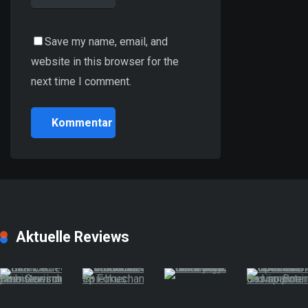
Save my name, email, and
website in this browser for the
next time I comment.
Aktuelle Reviews
Rumble
Entdecke
Erkunden
Extinction
den
Sie
Slot:
Mortal
den