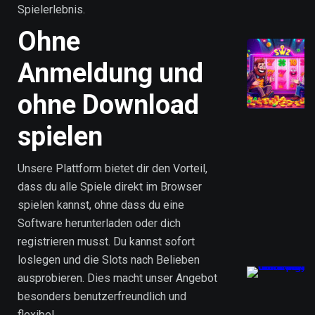
Spielerlebnis.
Ohne
Anmeldung und
ohne Download
spielen
Unsere Plattform bietet dir den Vorteil,
dass du alle Spiele direkt im Browser
spielen kannst, ohne dass du eine
Software herunterladen oder dich
registrieren musst. Du kannst sofort
loslegen und die Slots nach Belieben
ausprobieren. Dies macht unser Angebot
besonders benutzerfreundlich und
flexibel.