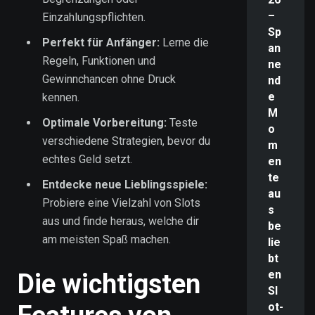
–
Einzahlungspflichten.
Sp
Perfekt für Anfänger:
Lerne die
an
Regeln, Funktionen und
ne
Gewinnchancen ohne Druck
nd
e
kennen.
M
Optimale Vorbereitung:
Teste
o
verschiedene Strategien, bevor du
m
echtes Geld setzt.
en
te
Entdecke neue Lieblingsspiele:
au
Probiere eine Vielzahl von Slots
s
aus und finde heraus, welche dir
be
am meisten Spaß machen.
lie
bt
en
Die wichtigsten
Sl
ot-