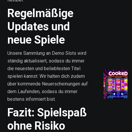
Regelmäßige
Updates und
neue Spiele
Unsere Sammlung an Demo Slots wird
ständig aktualisiert, sodass du immer
die neuesten und beliebtesten Titel
spielen kannst. Wir halten dich zudem
über kommende Neuerscheinungen auf
dem Laufenden, sodass du immer
bestens informiert bist.
Fazit: Spielspaß
ohne Risiko