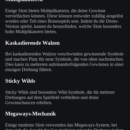
Einige Slots bieten Multiplikatoren, die deine Gewinne
vervielfachen können. Diese können entweder zufällig ausgelöst
werden oder Teil eines Bonusspiels sein. Indem du die Demo-
Version spielst, kannst du herausfinden, welche Slots besonders
hohe Multiplikatoren bieten.
Kaskadierende Walzen
Bei kaskadierenden Walzen verschwinden gewinnende Symbole
und machen Platz für neue Symbole, die von oben nachrutschen.
Dies kann zu mehreren aufeinanderfolgenden Gewinnen in einer
einzigen Drehung führen.
Sticky Wilds
Sticky Wilds sind besondere Wild-Symbole, die für mehrere
Drehungen auf dem Spielfeld verbleiben und deine
Gewinnchancen erhöhen.
Megaways-Mechanik
Einige moderne Slots verwenden das Megaways-System, bei