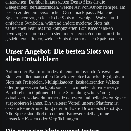
einzugehen. Darüber hinaus geben Demo Slots dir die
Gelegenheit, herauszufinden, welche Art von Automatenspiel am
besten zu deinem persönlichen Geschmack passt. Manche
Spieler bevorzugen klassische Slots mit wenigen Walzen und
einfachen Symbolen, während andere moderne Slots mit
zahlreichen Features und komplizierten Bonusmechaniken
bevorzugen. Durch das Testen in der Demo-Version kannst du
gezielt herausfinden, welche Slots dir am meisten Spaß machen.
Unser Angebot: Die besten Slots von
allen Entwicklern
Auf unserer Plattform findest du eine umfassende Auswahl an
Slots von allen namhaften Entwicklern der Branche. Egal, ob du
Slots mit Freispielen, Multiplikatoren, kaskadierenden Walzen
oder progressiven Jackpots suchst – wir bieten dir eine riesige
Bandbreite an Optionen. Unsere Sammlung wird ständig
aktualisiert, sodass du immer die neuesten und beliebtesten Spiele
ausprobieren kannst. Ein weiterer Vorteil unserer Plattform ist,
dass du keine Anmeldung oder Software-Downloads benötigst.
Alle Spiele sind direkt in deinem Browser spielbar, ohne
versteckte Kosten oder Verpflichtungen.