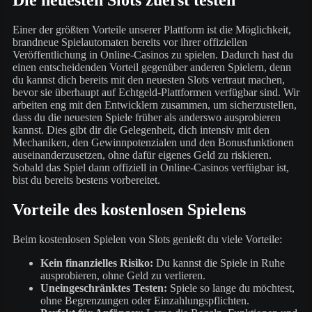
Die neuesten Slots zuerst testen
Einer der größten Vorteile unserer Plattform ist die Möglichkeit,
brandneue Spielautomaten bereits vor ihrer offiziellen
Veröffentlichung in Online-Casinos zu spielen. Dadurch hast du
einen entscheidenden Vorteil gegenüber anderen Spielern, denn
du kannst dich bereits mit den neuesten Slots vertraut machen,
bevor sie überhaupt auf Echtgeld-Plattformen verfügbar sind. Wir
arbeiten eng mit den Entwicklern zusammen, um sicherzustellen,
dass du die neuesten Spiele früher als anderswo ausprobieren
kannst. Dies gibt dir die Gelegenheit, dich intensiv mit den
Mechaniken, den Gewinnpotenzialen und den Bonusfunktionen
auseinanderzusetzen, ohne dafür eigenes Geld zu riskieren.
Sobald das Spiel dann offiziell in Online-Casinos verfügbar ist,
bist du bereits bestens vorbereitet.
Vorteile des kostenlosen Spielens
Beim kostenlosen Spielen von Slots genießt du viele Vorteile:
Kein finanzielles Risiko:
Du kannst die Spiele in Ruhe
ausprobieren, ohne Geld zu verlieren.
Uneingeschränktes Testen:
Spiele so lange du möchtest,
ohne Begrenzungen oder Einzahlungspflichten.