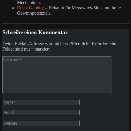
Mechaniken.
Relax Gaming
– Bekannt für Megaways-Slots und hohe
Gewinnpotenziale.
Schreibe einen Kommentar
Deine E-Mail-Adresse wird nicht veröffentlicht.
Erforderliche
Felder sind mit
*
markiert