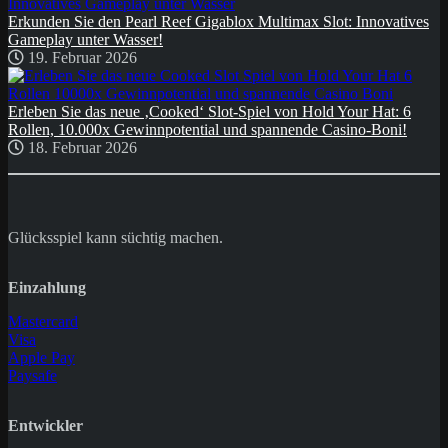
Erkunden Sie den Pearl Reef Gigablox Multimax Slot: Innovatives
Gameplay unter Wasser!
19. Februar 2026
Erleben Sie das neue ‚Cooked‘ Slot-Spiel von Hold Your Hat: 6
Rollen, 10.000x Gewinnpotential und spannende Casino-Boni!
18. Februar 2026
Glücksspiel kann süchtig machen.
Einzahlung
Mastercard
Visa
Apple Pay
Paysafe
Entwickler