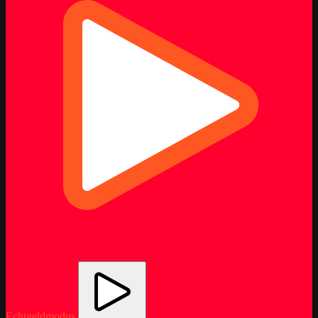
Echtgeldmodus