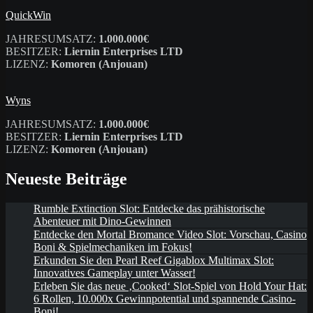
QuickWin
JAHRESUMSATZ:
1.000.000€
BESITZER:
Liernin Enterprises LTD
LIZENZ:
Komoren (Anjouan)
Wyns
JAHRESUMSATZ:
1.000.000€
BESITZER:
Liernin Enterprises LTD
LIZENZ:
Komoren (Anjouan)
Neueste Beiträge
Rumble Extinction Slot: Entdecke das prähistorische
Abenteuer mit Dino-Gewinnen
Entdecke den Mortal Bromance Video Slot: Vorschau, Casino
Boni & Spielmechaniken im Fokus!
Erkunden Sie den Pearl Reef Gigablox Multimax Slot:
Innovatives Gameplay unter Wasser!
Erleben Sie das neue ‚Cooked‘ Slot-Spiel von Hold Your Hat:
6 Rollen, 10.000x Gewinnpotential und spannende Casino-
Boni!