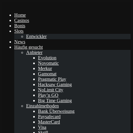
Home
Casinos
Bonis
Slots
Entwickler
News
Häufig gesucht
Anbieter
Evolution
Novomatic
Merkur
Gamomat
Pragmatic Play
Hacksaw Gaming
NoLimit City
Play’n GO
Big Time Gaming
Einzahlmethoden
Bank Überweisung
Paysafecard
MasterCard
Visa
Skrill