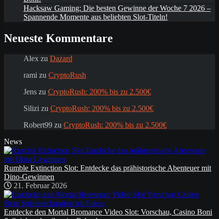
Hacksaw Gaming: Die besten Gewinne der Woche 7 2026 –
Spannende Momente aus beliebten Slot-Titeln!
Neueste Kommentare
Alex
zu
Dazard
rami
zu
CryptoRush
Jens
zu
CryptoRush: 200% bis zu 2.500€
Silizi
zu
CryptoRush: 200% bis zu 2.500€
Robert99
zu
CryptoRush: 200% bis zu 2.500€
News
Rumble Extinction Slot: Entdecke das prähistorische Abenteuer mit
Dino-Gewinnen
21. Februar 2026
Entdecke den Mortal Bromance Video Slot: Vorschau, Casino Boni