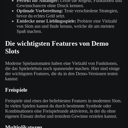
Perfekt für Anfänger:
Lerne die Regeln, Funktionen und
Gewinnchancen ohne Druck kennen.
Optimale Vorbereitung:
Teste verschiedene Strategien,
bevor du echtes Geld setzt.
Entdecke neue Lieblingsspiele:
Probiere eine Vielzahl
von Slots aus und finde heraus, welche dir am meisten
Spaß machen.
Die wichtigsten Features von Demo
Slots
Moderne Spielautomaten haben eine Vielzahl von Funktionen,
die das Spielerlebnis noch spannender machen. Hier sind einige
der wichtigsten Features, die du in den Demo-Versionen testen
kannst:
Freispiele
Freispiele sind eines der beliebtesten Features in modernen Slots.
In vielen Spielen kannst du durch bestimmte Symbole oder
Kombinationen eine Freispielrunde aktivieren, in der du ohne
eigenen Einsatz drehst und trotzdem Gewinne erzielen kannst.
Multiplikatoren