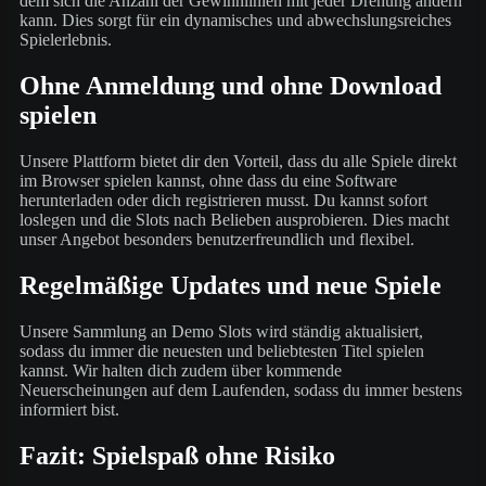
dem sich die Anzahl der Gewinnlinien mit jeder Drehung ändern
kann. Dies sorgt für ein dynamisches und abwechslungsreiches
Spielerlebnis.
Ohne Anmeldung und ohne Download
spielen
Unsere Plattform bietet dir den Vorteil, dass du alle Spiele direkt
im Browser spielen kannst, ohne dass du eine Software
herunterladen oder dich registrieren musst. Du kannst sofort
loslegen und die Slots nach Belieben ausprobieren. Dies macht
unser Angebot besonders benutzerfreundlich und flexibel.
Regelmäßige Updates und neue Spiele
Unsere Sammlung an Demo Slots wird ständig aktualisiert,
sodass du immer die neuesten und beliebtesten Titel spielen
kannst. Wir halten dich zudem über kommende
Neuerscheinungen auf dem Laufenden, sodass du immer bestens
informiert bist.
Fazit: Spielspaß ohne Risiko