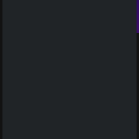
Neueste
Beiträge
Rumble
Extinction