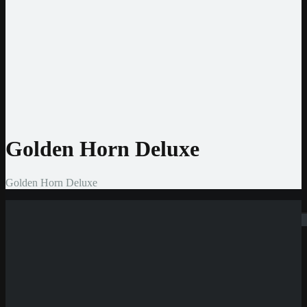
Jeton
CashtoCode
MiFinity
MuchBetter
Auszahlmethoden
Bank Überweisung
MasterCard
Visa
Skrill
Bitcoin
Golden Horn Deluxe
Golden Horn Deluxe
Suchen
Neue Casinos