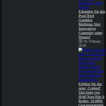
Spiele in Ruhe ausprobieren, ohne Geld
zu verlieren.
Uneingeschränktes Testen:
Spiele so
Erkunden Sie den
lange du möchtest, ohne Begrenzungen
Pearl Reef
oder Einzahlungspflichten.
Gigablox
Perfekt für Anfänger:
Lerne die
Multimax Slot:
Regeln, Funktionen und Gewinnchancen
Innovatives
ohne Druck kennen.
Gameplay unter
Optimale Vorbereitung:
Teste
Wasser!
verschiedene Strategien, bevor du echtes
19. Februar
Geld setzt.
2026
Entdecke neue Lieblingsspiele:
Probiere eine Vielzahl von Slots aus und
finde heraus, welche dir am meisten Spaß
machen.
Die wichtigsten Features von
Demo Slots
Erleben Sie das
Moderne Spielautomaten haben eine Vielzahl
neue ‚Cooked‘
von Funktionen, die das Spielerlebnis noch
Slot-Spiel von
spannender machen. Hier sind einige der
Hold Your Hat: 6
wichtigsten Features, die du in den Demo-
Rollen, 10.000x
Versionen testen kannst:
Gewinnpotential