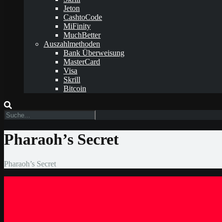
Jeton
CashtoCode
MiFinity
MuchBetter
Auszahlmethoden
Bank Überweisung
MasterCard
Visa
Skrill
Bitcoin
Pharaoh’s Secret
Pharaoh’s Secret