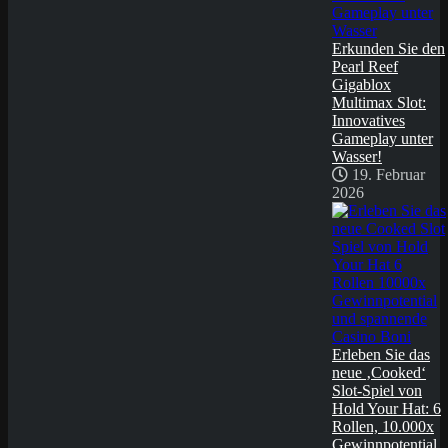
verfügbar sind. Wir arbeiten eng mit den
Entwicklern zusammen, um sicherzustellen,
dass du die neuesten Spiele früher als anderswo
Erkunden Sie den
ausprobieren kannst. Dies gibt dir die
Pearl Reef
Gelegenheit, dich intensiv mit den Mechaniken,
Gigablox
den Gewinnpotenzialen und den
Multimax Slot:
Bonusfunktionen auseinanderzusetzen, ohne
Innovatives
dafür eigenes Geld zu riskieren. Sobald das
Gameplay unter
Spiel dann offiziell in Online-Casinos verfügbar
Wasser!
ist, bist du bereits bestens vorbereitet.
19. Februar
2026
Vorteile des kostenlosen
Spielens
Beim kostenlosen Spielen von Slots genießt du
viele Vorteile:
Kein finanzielles Risiko:
Du kannst die
Spiele in Ruhe ausprobieren, ohne Geld
Erleben Sie das
zu verlieren.
neue ‚Cooked‘
Uneingeschränktes Testen:
Spiele so
Slot-Spiel von
lange du möchtest, ohne Begrenzungen
Hold Your Hat: 6
oder Einzahlungspflichten.
Rollen, 10.000x
Perfekt für Anfänger:
Lerne die
Gewinnpotential