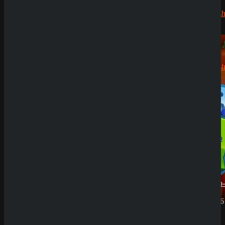
Silizi
zu
CryptoRush
200% bis
Demo Spiel
zu 2.500€
Robert99
zu
CryptoRush
200% bis
zu 2.500€
News
Rumble Extinction
Slot: Entdecke das
prähistorische
Abenteuer mit Dino-
Gewinnen
21. Februar 2026
Demo Spiel