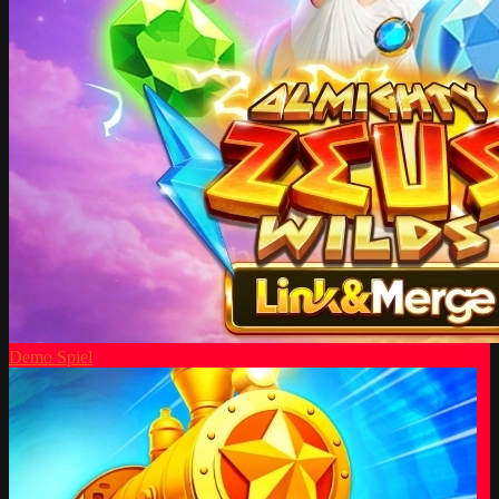
Demo Spiel