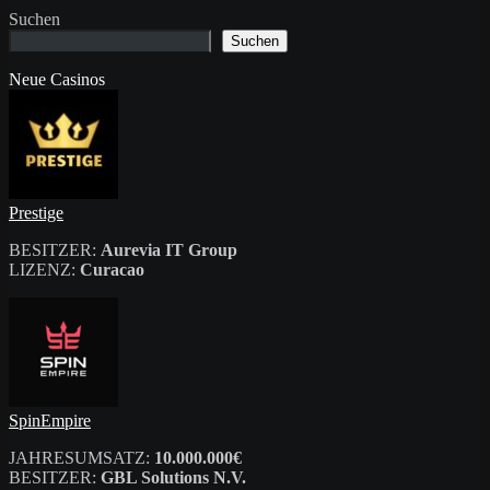
Suchen
Suchen
Neue Casinos
Prestige
BESITZER:
Aurevia IT Group
LIZENZ:
Curacao
SpinEmpire
JAHRESUMSATZ:
10.000.000€
BESITZER:
GBL Solutions N.V.