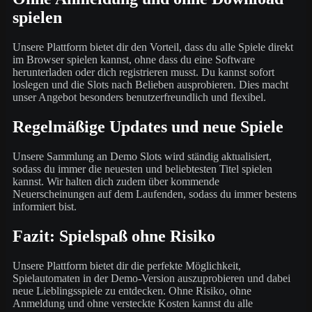
spielen
Unsere Plattform bietet dir den Vorteil, dass du alle Spiele direkt
im Browser spielen kannst, ohne dass du eine Software
herunterladen oder dich registrieren musst. Du kannst sofort
loslegen und die Slots nach Belieben ausprobieren. Dies macht
unser Angebot besonders benutzerfreundlich und flexibel.
Regelmäßige Updates und neue Spiele
Unsere Sammlung an Demo Slots wird ständig aktualisiert,
sodass du immer die neuesten und beliebtesten Titel spielen
kannst. Wir halten dich zudem über kommende
Neuerscheinungen auf dem Laufenden, sodass du immer bestens
informiert bist.
Fazit: Spielspaß ohne Risiko
Unsere Plattform bietet dir die perfekte Möglichkeit,
Spielautomaten in der Demo-Version auszuprobieren und dabei
neue Lieblingsspiele zu entdecken. Ohne Risiko, ohne
Anmeldung und ohne versteckte Kosten kannst du alle