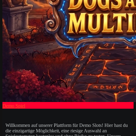
Demo Spiel
Willkommen auf unserer Plattform für Demo Slots! Hier hast du
die einzigartige Möglichkeit, eine riesige Auswahl an