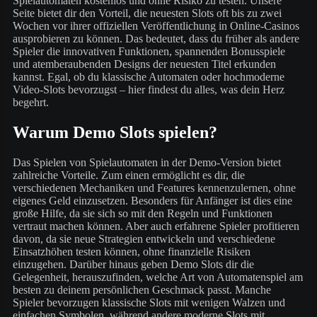
Spielautomaten kostenlos und ohne Risiko zu testen. Unsere
Seite bietet dir den Vorteil, die neuesten Slots oft bis zu zwei
Wochen vor ihrer offiziellen Veröffentlichung in Online-Casinos
ausprobieren zu können. Das bedeutet, dass du früher als andere
Spieler die innovativen Funktionen, spannenden Bonusspiele
und atemberaubenden Designs der neuesten Titel erkunden
kannst. Egal, ob du klassische Automaten oder hochmoderne
Video-Slots bevorzugst – hier findest du alles, was dein Herz
begehrt.
Warum Demo Slots spielen?
Das Spielen von Spielautomaten in der Demo-Version bietet
zahlreiche Vorteile. Zum einen ermöglicht es dir, die
verschiedenen Mechaniken und Features kennenzulernen, ohne
eigenes Geld einzusetzen. Besonders für Anfänger ist dies eine
große Hilfe, da sie sich so mit den Regeln und Funktionen
vertraut machen können. Aber auch erfahrene Spieler profitieren
davon, da sie neue Strategien entwickeln und verschiedene
Einsatzhöhen testen können, ohne finanzielle Risiken
einzugehen. Darüber hinaus geben Demo Slots dir die
Gelegenheit, herauszufinden, welche Art von Automatenspiel am
besten zu deinem persönlichen Geschmack passt. Manche
Spieler bevorzugen klassische Slots mit wenigen Walzen und
einfachen Symbolen, während andere moderne Slots mit