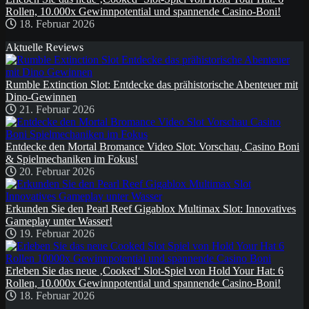
Rollen, 10.000x Gewinnpotential und spannende Casino-Boni!
18. Februar 2026
Aktuelle Reviews
Rumble Extinction Slot: Entdecke das prähistorische Abenteuer mit
Dino-Gewinnen
21. Februar 2026
Entdecke den Mortal Bromance Video Slot: Vorschau, Casino Boni
& Spielmechaniken im Fokus!
20. Februar 2026
Erkunden Sie den Pearl Reef Gigablox Multimax Slot: Innovatives
Gameplay unter Wasser!
19. Februar 2026
Erleben Sie das neue ‚Cooked‘ Slot-Spiel von Hold Your Hat: 6
Rollen, 10.000x Gewinnpotential und spannende Casino-Boni!
18. Februar 2026