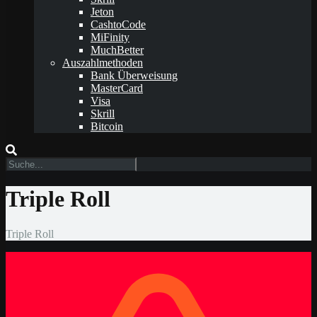
Jeton
CashtoCode
MiFinity
MuchBetter
Auszahlmethoden
Bank Überweisung
MasterCard
Visa
Skrill
Bitcoin
Triple Roll
Triple Roll