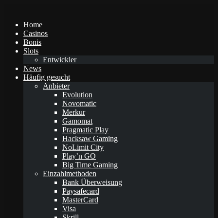
Home
Casinos
Bonis
Slots
Entwickler
News
Häufig gesucht
Anbieter
Evolution
Novomatic
Merkur
Gamomat
Pragmatic Play
Hacksaw Gaming
NoLimit City
Play’n GO
Big Time Gaming
Einzahlmethoden
Bank Überweisung
Paysafecard
MasterCard
Visa
Skrill