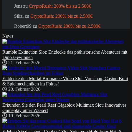
Jens
zu
CryptoRush: 200% bis zu 2.500€
Silizi
zu
CryptoRush: 200% bis zu 2.500€
Robert99
zu
CryptoRush: 200% bis zu 2.500€
News
Rumble Extinction Slot: Entdecke das prähistorische Abenteuer mit
Dino-Gewinnen
21. Februar 2026
Entdecke den Mortal Bromance Video Slot: Vorschau, Casino Boni
& Spielmechaniken im Fokus!
20. Februar 2026
Erkunden Sie den Pearl Reef Gigablox Multimax Slot: Innovatives
Gameplay unter Wasser!
19. Februar 2026
Erleben Sie das neue ‚Cooked‘ Slot-Spiel von Hold Your Hat: 6