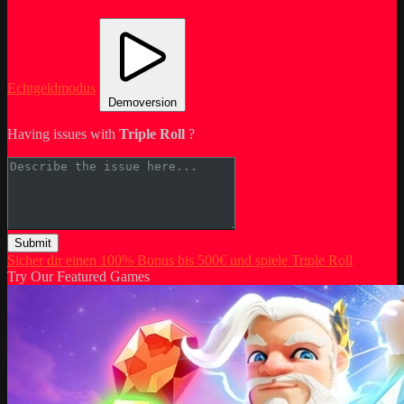
Echtgeldmodus
Demoversion
Having issues with
Triple Roll
?
Submit
Sicher dir einen 100% Bonus bis 500€ und spiele Triple Roll
Try Our Featured Games