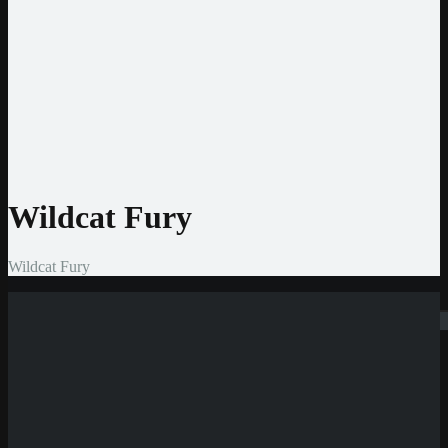
Jeton
CashtoCode
MiFinity
MuchBetter
Auszahlmethoden
Bank Überweisung
MasterCard
Visa
Skrill
Bitcoin
Wildcat Fury
Wildcat Fury
Suchen
Neue Casinos