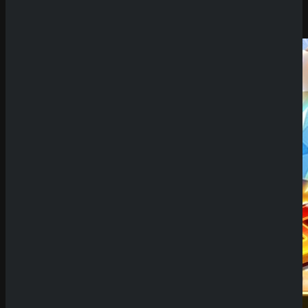
Multimax
Sicher dir einen 100% Bonus bis 500€ und spiele
Slot:
Wildcat Fury
Innovative
Try Our Featured Games
s
Gameplay
unter
Wasser!
Erleben
Sie das
neue
‚Cooked‘
Slot-Spiel
von Hold
Your Hat:
6 Rollen,
10.000x
Gewinnpo
tential und
spannende
Casino-
Boni!
Hacksaw
Gaming:
Die besten
Gewinne