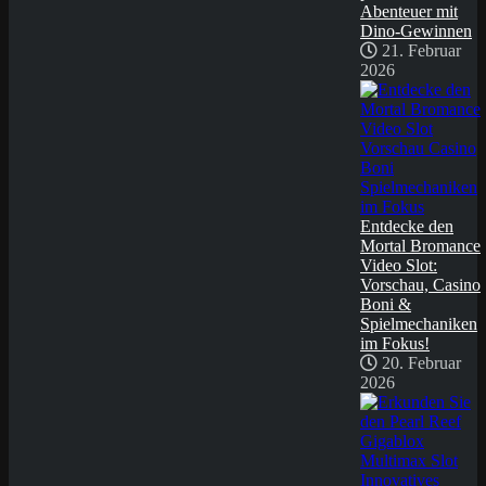
Unser Angebot: Die besten
Abenteuer mit
Dino-Gewinnen
Slots von allen Entwicklern
21. Februar
2026
Auf unserer Plattform findest du eine
umfassende Auswahl an Slots von allen
namhaften Entwicklern der Branche. Egal, ob
du Slots mit Freispielen, Multiplikatoren,
kaskadierenden Walzen oder progressiven
Jackpots suchst – wir bieten dir eine riesige
Bandbreite an Optionen. Unsere Sammlung
Entdecke den
wird ständig aktualisiert, sodass du immer die
Mortal Bromance
neuesten und beliebtesten Spiele ausprobieren
Video Slot:
kannst. Ein weiterer Vorteil unserer Plattform
Vorschau, Casino
ist, dass du keine Anmeldung oder Software-
Boni &
Downloads benötigst. Alle Spiele sind direkt in
Spielmechaniken
deinem Browser spielbar, ohne versteckte
im Fokus!
Kosten oder Verpflichtungen.
20. Februar
2026
Die neuesten Slots zuerst
testen
Einer der größten Vorteile unserer Plattform ist
die Möglichkeit, brandneue Spielautomaten