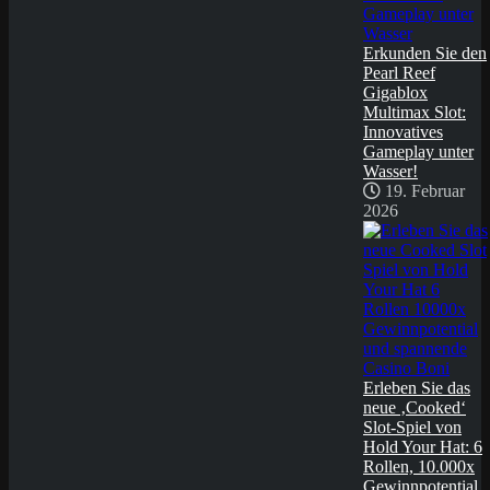
bereits vor ihrer offiziellen Veröffentlichung in
Online-Casinos zu spielen. Dadurch hast du
Erkunden Sie den
einen entscheidenden Vorteil gegenüber
Pearl Reef
anderen Spielern, denn du kannst dich bereits
Gigablox
mit den neuesten Slots vertraut machen, bevor
Multimax Slot:
sie überhaupt auf Echtgeld-Plattformen
Innovatives
verfügbar sind. Wir arbeiten eng mit den
Gameplay unter
Entwicklern zusammen, um sicherzustellen,
Wasser!
dass du die neuesten Spiele früher als anderswo
19. Februar
ausprobieren kannst. Dies gibt dir die
2026
Gelegenheit, dich intensiv mit den Mechaniken,
den Gewinnpotenzialen und den
Bonusfunktionen auseinanderzusetzen, ohne
dafür eigenes Geld zu riskieren. Sobald das
Spiel dann offiziell in Online-Casinos verfügbar
ist, bist du bereits bestens vorbereitet.
Vorteile des kostenlosen
Spielens
Erleben Sie das
neue ‚Cooked‘
Slot-Spiel von
Beim kostenlosen Spielen von Slots genießt du
Hold Your Hat: 6
viele Vorteile:
Rollen, 10.000x
Gewinnpotential