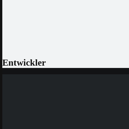
Aus
Entwickler