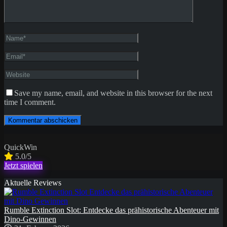
Save my name, email, and website in this browser for the next
time I comment.
QuickWin
5.0/5
Jetzt spielen
Aktuelle Reviews
Rumble Extinction Slot: Entdecke das prähistorische Abenteuer mit
Dino-Gewinnen