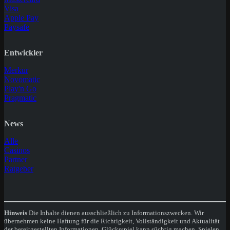
Visa
Apple Pay
Paysafe
Entwickler
Merkur
Novomatic
Play'n Go
Pragmatic
News
Alle
Casinos
Partner
Ratgeber
Hinweis
Die Inhalte dienen ausschließlich zu Informationszwecken. Wir
übernehmen keine Haftung für die Richtigkeit, Vollständigkeit und Aktualität
der bereitgestellten Informationen. Glücksspiel kann süchtig machen. Spielen