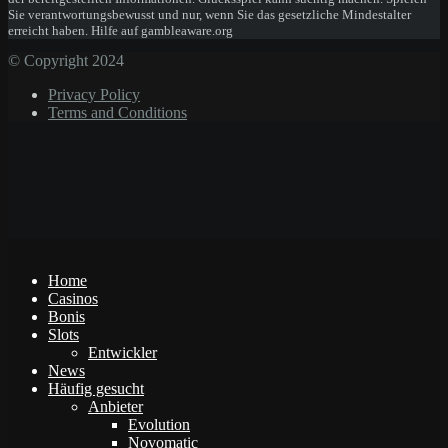
Sie verantwortungsbewusst und nur, wenn Sie das gesetzliche Mindestalter
erreicht haben. Hilfe auf gambleaware.org
© Copyright 2024
Privacy Policy
Terms and Conditions
Home
Casinos
Bonis
Slots
Entwickler
News
Häufig gesucht
Anbieter
Evolution
Novomatic