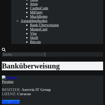
Jeton
CashtoCode
MiFinity
MuchBetter
Auszahlmethoden
Bank Überweisung
MasterCard
Visa
Skrill
Bitcoin
Banküberweisung
Prestige
BESITZER:
Aurevia IT Group
LIZENZ:
Curacao
Jetzt spielen