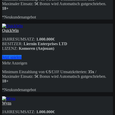
Maximaler Einsatz:
5€
Bonus wird Automatisch gutgeschrieben.
18+
*Neukundenangebot
QuickWin
JAHRESUMSATZ:
1.000.000€
BESITZER:
Liernin Enterprises LTD
LIZENZ:
Komoren (Anjouan)
Jetzt spielen
Mehr Anzeigen
Minimum Einzahlung von €/$/£10! Umsatzkriterien:
35x
/
Maximaler Einsatz:
5€
Bonus wird Automatisch gutgeschrieben.
18+
*Neukundenangebot
Wyns
JAHRESUMSATZ:
1.000.000€