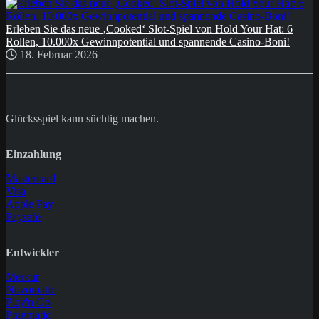
Erleben Sie das neue ‚Cooked‘ Slot-Spiel von Hold Your Hat: 6
Rollen, 10.000x Gewinnpotential und spannende Casino-Boni!
18. Februar 2026
Glücksspiel kann süchtig machen.
Einzahlung
Mastercard
Visa
Apple Pay
Paysafe
Entwickler
Merkur
Novomatic
Play'n Go
Pragmatic