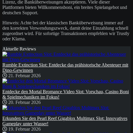
Lizenz, die Banküberweisungen akzeptieren. Viele dieser
Plattformen bieten Willkommensboni, ein breites Spielangebot und
deutschen Support.
Hinweis: Achte bei der klassischen Banküberweisung immer auf
den korrekten Verwendungszweck, damit deine Einzahlung schnell
zugeordnet wird. Für sofortige Transaktionen empfehlen wir Trustly
oder Klarna.
Aktuelle Reviews
Rumble Extinction Slot: Entdecke das prähistorische Abenteuer mit
Dino-Gewinnen
21. Februar 2026
Entdecke den Mortal Bromance Video Slot: Vorschau, Casino Boni
& Spielmechaniken im Fokus!
20. Februar 2026
Erkunden Sie den Pearl Reef Gigablox Multimax Slot: Innovatives
Gameplay unter Wasser!
19. Februar 2026