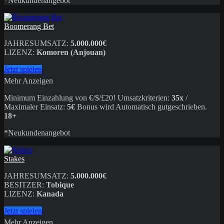
*Neukundenangebot
Boomerang Bet
JAHRESUMSATZ:
5.000.000€
LIZENZ:
Komoren (Anjouan)
Jetzt spielen
Mehr Anzeigen
Minimum Einzahlung von €/$/£20! Umsatzkriterien:
35x
/
Maximaler Einsatz:
5€
Bonus wird Automatisch gutgeschrieben.
18+
*Neukundenangebot
Stakes
JAHRESUMSATZ:
5.000.000€
BESITZER:
Tobique
LIZENZ:
Kanada
Jetzt spielen
Mehr Anzeigen