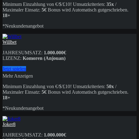
Minimum Einzahlung von €/$/£10! Umsatzkriterien:
35x
/
Maximaler Einsatz:
5€
Bonus wird Automatisch gutgeschrieben.
18+
*Neukundenangebot
Willbet
JAHRESUMSATZ:
1.000.000€
LIZENZ:
Komoren (Anjouan)
Jetzt spielen
Mehr Anzeigen
Minimum Einzahlung von €/$/£10! Umsatzkriterien:
50x
/
Maximaler Einsatz:
5€
Bonus wird Automatisch gutgeschrieben.
18+
*Neukundenangebot
Joker8
JAHRESUMSATZ:
1.000.000€