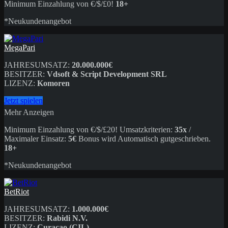
Minimum Einzahlung von €/$/£0!
18+
*Neukundenangebot
MegaPari
JAHRESUMSATZ:
20.000.000€
BESITZER:
Vdsoft & Script Development SRL
LIZENZ:
Komoren
Jetzt spielen
Mehr Anzeigen
Minimum Einzahlung von €/$/£20! Umsatzkriterien:
35x
/
Maximaler Einsatz:
5€
Bonus wird Automatisch gutgeschrieben.
18+
*Neukundenangebot
BetRiot
JAHRESUMSATZ:
1.000.000€
BESITZER:
Rabidi N.V.
LIZENZ:
Curacao (CIL)