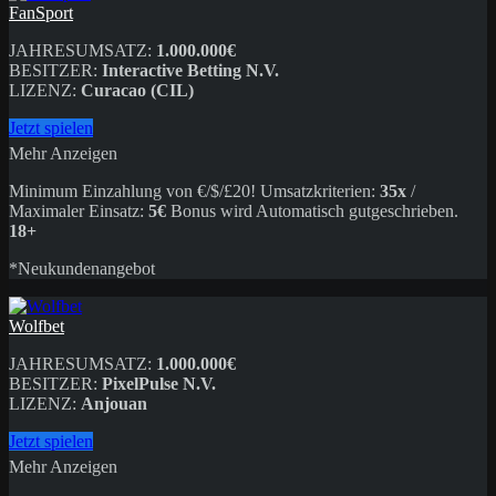
FanSport
JAHRESUMSATZ:
1.000.000€
BESITZER:
Interactive Betting N.V.
LIZENZ:
Curacao (CIL)
Jetzt spielen
Mehr Anzeigen
Minimum Einzahlung von €/$/£20! Umsatzkriterien:
35x
/
Maximaler Einsatz:
5€
Bonus wird Automatisch gutgeschrieben.
18+
*Neukundenangebot
Wolfbet
JAHRESUMSATZ:
1.000.000€
BESITZER:
PixelPulse N.V.
LIZENZ:
Anjouan
Jetzt spielen
Mehr Anzeigen