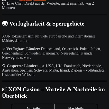
💬 Live-Chat: Direkt auf der Website, meist innerhalb von 2
Minuten
🌍 Verfügbarkeit & Sperrgebiete
XON fokussiert sich auf viele europäische und internationale
Märkte, darunter:
✅
Verfügbare Länder:
Deutschland, Österreich, Polen, Italien,
Griechenland, Schweden, Dänemark, Neuseeland, Kanada,
Norwegen, u. v. m.
🚫
Gesperrte Länder:
u. a. USA, UK, Frankreich, Niederlande,
Australien, Spanien, Schweiz, Malta, Irland, Zypern – vollständige
Liste auf der Website.
✅ XON Casino – Vorteile & Nachteile im
Überblick
Vorteile
Nachteile