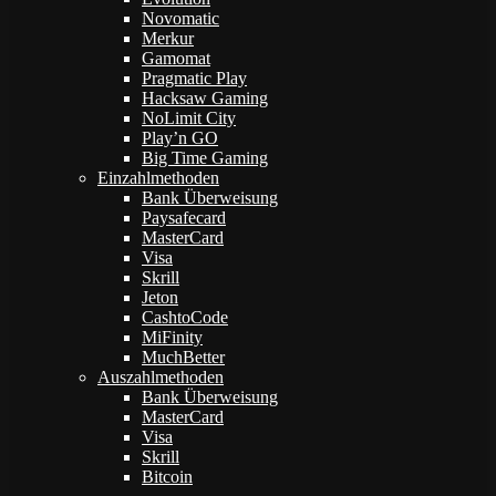
Novomatic
Merkur
Gamomat
Pragmatic Play
Hacksaw Gaming
NoLimit City
Play’n GO
Big Time Gaming
Einzahlmethoden
Bank Überweisung
Paysafecard
MasterCard
Visa
Skrill
Jeton
CashtoCode
MiFinity
MuchBetter
Auszahlmethoden
Bank Überweisung
MasterCard
Visa
Skrill
Bitcoin