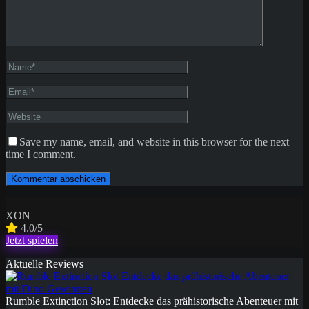
Save my name, email, and website in this browser for the next
time I comment.
XON
4.0/5
Jetzt spielen
Aktuelle Reviews
Rumble Extinction Slot: Entdecke das prähistorische Abenteuer mit