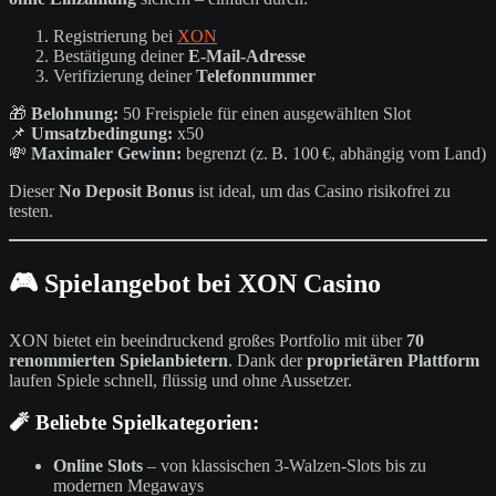
Registrierung bei
XON
Bestätigung deiner
E-Mail-Adresse
Verifizierung deiner
Telefonnummer
🎁
Belohnung:
50 Freispiele für einen ausgewählten Slot
📌
Umsatzbedingung:
x50
💸
Maximaler Gewinn:
begrenzt (z. B. 100 €, abhängig vom Land)
Dieser
No Deposit Bonus
ist ideal, um das Casino risikofrei zu
testen.
🎮 Spielangebot bei XON Casino
XON bietet ein beeindruckend großes Portfolio mit über
70
renommierten Spielanbietern
. Dank der
proprietären Plattform
laufen Spiele schnell, flüssig und ohne Aussetzer.
🧨 Beliebte Spielkategorien:
Online Slots
– von klassischen 3-Walzen-Slots bis zu
modernen Megaways