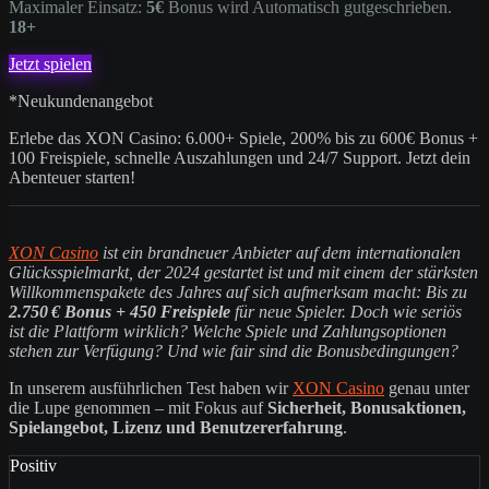
Maximaler Einsatz:
5€
Bonus wird Automatisch gutgeschrieben.
18+
Jetzt spielen
*Neukundenangebot
Erlebe das XON Casino: 6.000+ Spiele, 200% bis zu 600€ Bonus +
100 Freispiele, schnelle Auszahlungen und 24/7 Support. Jetzt dein
Abenteuer starten!
XON Casino
ist ein brandneuer Anbieter auf dem internationalen
Glücksspielmarkt, der 2024 gestartet ist und mit einem der stärksten
Willkommenspakete des Jahres auf sich aufmerksam macht: Bis zu
2.750 € Bonus + 450 Freispiele
für neue Spieler. Doch wie seriös
ist die Plattform wirklich? Welche Spiele und Zahlungsoptionen
stehen zur Verfügung? Und wie fair sind die Bonusbedingungen?
In unserem ausführlichen Test haben wir
XON Casino
genau unter
die Lupe genommen – mit Fokus auf
Sicherheit, Bonusaktionen,
Spielangebot, Lizenz und Benutzererfahrung
.
Positiv