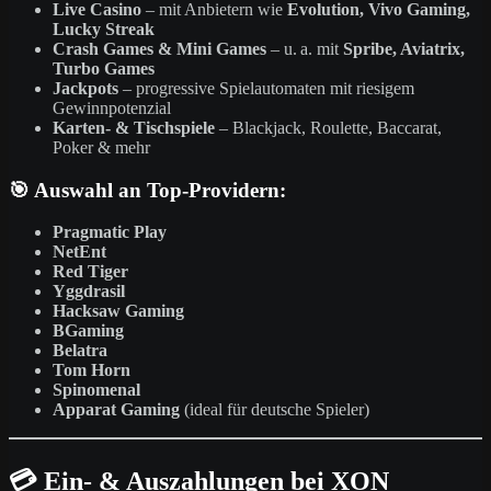
Live Casino
– mit Anbietern wie
Evolution, Vivo Gaming,
Lucky Streak
Crash Games & Mini Games
– u. a. mit
Spribe, Aviatrix,
Turbo Games
Jackpots
– progressive Spielautomaten mit riesigem
Gewinnpotenzial
Karten- & Tischspiele
– Blackjack, Roulette, Baccarat,
Poker & mehr
🎯 Auswahl an Top-Providern:
Pragmatic Play
NetEnt
Red Tiger
Yggdrasil
Hacksaw Gaming
BGaming
Belatra
Tom Horn
Spinomenal
Apparat Gaming
(ideal für deutsche Spieler)
💳 Ein- & Auszahlungen bei XON