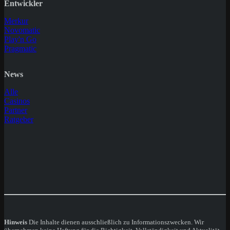
Entwickler
Merkur
Novomatic
Play'n Go
Pragmatic
News
Alle
Casinos
Partner
Ratgeber
Hinweis
Die Inhalte dienen ausschließlich zu Informationszwecken. Wir