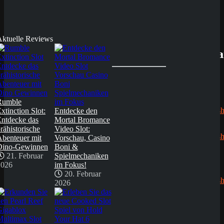
browser for the next time I comment.
Titeln!
Neueste
Aktuelle Reviews
Kommenta
Alex
zu
Dazard
rami
zu
Rumble
CryptoRus
xtinction Slot:
Entdecke den
ntdecke das
Mortal Bromance
Jens
zu
rähistorische
Video Slot:
CryptoRush
benteuer mit
Vorschau, Casino
200% bis
Dino-Gewinnen
Boni &
zu 2.500€
21. Februar
Spielmechaniken
2026
im Fokus!
Silizi
zu
20. Februar
CryptoRush
2026
200% bis
zu 2.500€
Robert99