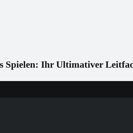
Jeton
CashtoCode
MiFinity
MuchBetter
zahlmethoden
Bank Überweisung
MasterCard
Visa
Skrill
Bitcoin
 Spielen: Ihr Ultimativer Leitfa
iesem ultimativen Leitfaden erfahren Sie alles, was Sie über das Me
Ihnen zur Verfügung stehen, über nützliche Tipps für Freispiele und B
in Online-Casinos – dieser Artikel gibt Ihnen die nötigen Informatione
 die Welt des Merkur Casinos!
ve Willkommensbonus!