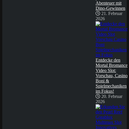
Abenteuer mit
bereits vor ihrer offiziellen Veröffentlichung in
Dino-Gewinnen
Online-Casinos zu spielen. Dadurch hast du
21. Februar
einen entscheidenden Vorteil gegenüber
2026
anderen Spielern, denn du kannst dich bereits
mit den neuesten Slots vertraut machen, bevor
sie überhaupt auf Echtgeld-Plattformen
verfügbar sind. Wir arbeiten eng mit den
Entwicklern zusammen, um sicherzustellen,
dass du die neuesten Spiele früher als anderswo
ausprobieren kannst. Dies gibt dir die
Gelegenheit, dich intensiv mit den Mechaniken,
Entdecke den
den Gewinnpotenzialen und den
Mortal Bromance
Bonusfunktionen auseinanderzusetzen, ohne
Video Slot:
dafür eigenes Geld zu riskieren. Sobald das
Vorschau, Casino
Spiel dann offiziell in Online-Casinos verfügbar
Boni &
ist, bist du bereits bestens vorbereitet.
Spielmechaniken
im Fokus!
Vorteile des kostenlosen
20. Februar
Spielens
2026
Beim kostenlosen Spielen von Slots genießt du
viele Vorteile: