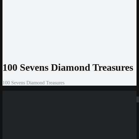
Jeton
CashtoCode
MiFinity
MuchBetter
Auszahlmethoden
Bank Überweisung
MasterCard
Visa
Skrill
Bitcoin
100 Sevens Diamond Treasures
100 Sevens Diamond Treasures
Suchen
Neue Casinos