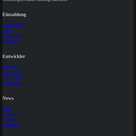
Einzahlung
Mastercard
Visa
Apple Pay
Paysafe
Entwickler
Merkur
Novomatic
Play'n Go
Pragmatic
News
Alle
Casinos
Partner
Ratgeber