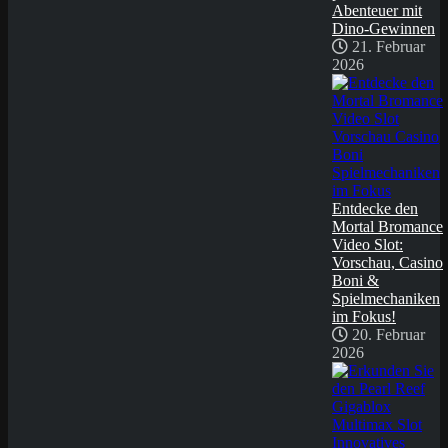
Abenteuer mit
mit den Regeln und Funktionen vertraut
Dino-Gewinnen
machen können. Aber auch erfahrene Spieler
21. Februar
profitieren davon, da sie neue Strategien
2026
entwickeln und verschiedene Einsatzhöhen
testen können, ohne finanzielle Risiken
einzugehen. Darüber hinaus geben Demo Slots
dir die Gelegenheit, herauszufinden, welche Art
von Automatenspiel am besten zu deinem
persönlichen Geschmack passt. Manche Spieler
bevorzugen klassische Slots mit wenigen
Walzen und einfachen Symbolen, während
Entdecke den
andere moderne Slots mit zahlreichen Features
Mortal Bromance
und komplizierten Bonusmechaniken
Video Slot:
bevorzugen. Durch das Testen in der Demo-
Vorschau, Casino
Version kannst du gezielt herausfinden, welche
Boni &
Slots dir am meisten Spaß machen.
Spielmechaniken
im Fokus!
Unser Angebot: Die besten
20. Februar
Slots von allen Entwicklern
2026
Auf unserer Plattform findest du eine
umfassende Auswahl an Slots von allen
namhaften Entwicklern der Branche. Egal, ob