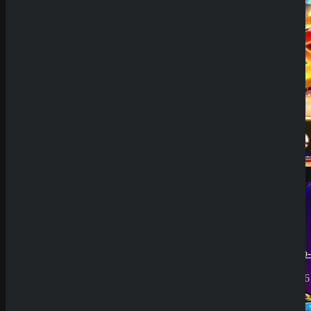
Silizi
zu
CryptoRush
200% bis
zu 2.500€
Robert99
zu
CryptoRush
200% bis
zu 2.500€
News
Demo Spiel
Rumble Extinction
Slot: Entdecke das
prähistorische
Abenteuer mit Dino-
Gewinnen
21. Februar 2026