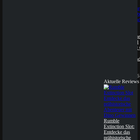
Willkommen auf unserer Plattform für Demo
Slots! Hier hast du die einzigartige Möglichkeit,
eine riesige Auswahl an Spielautomaten
kostenlos und ohne Risiko zu testen. Unsere
Seite bietet dir den Vorteil, die neuesten Slots
oft bis zu zwei Wochen vor ihrer offiziellen
Erleben Sie das neu
Veröffentlichung in Online-Casinos
‚Cooked‘ Slot-Spiel
ausprobieren zu können. Das bedeutet, dass du
von Hold Your Hat: 
früher als andere Spieler die innovativen
Rollen, 10.000x
Funktionen, spannenden Bonusspiele und
Gewinnpotential un
atemberaubenden Designs der neuesten Titel
spannende Casino-
erkunden kannst. Egal, ob du klassische
Boni!
Automaten oder hochmoderne Video-Slots
18. Februar 2026
bevorzugst – hier findest du alles, was dein
Aktuelle Reviews
Herz begehrt.
Warum Demo Slots spielen?
Das Spielen von Spielautomaten in der Demo-
Version bietet zahlreiche Vorteile. Zum einen
Rumble
ermöglicht es dir, die verschiedenen
Extinction Slot:
Mechaniken und Features kennenzulernen,
Entdecke das
ohne eigenes Geld einzusetzen. Besonders für
prähistorische
Anfänger ist dies eine große Hilfe, da sie sich so