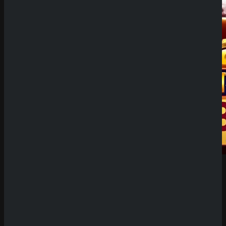
Neueste
Beiträge
Rumble
Extinction