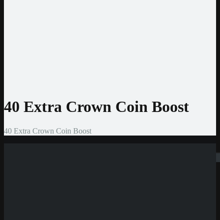
Jeton
CashtoCode
MiFinity
MuchBetter
Auszahlmethoden
Bank Überweisung
MasterCard
Visa
Skrill
Bitcoin
40 Extra Crown Coin Boost
40 Extra Crown Coin Boost
Suchen
Neue Casinos