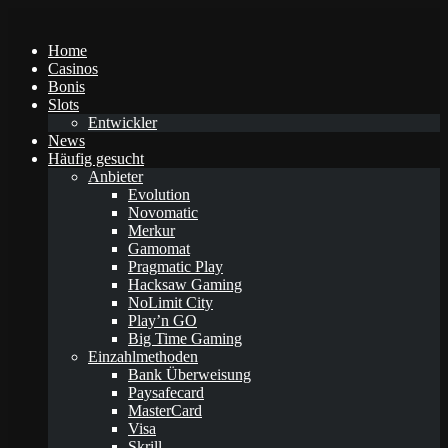
Home
Casinos
Bonis
Slots
Entwickler
News
Häufig gesucht
Anbieter
Evolution
Novomatic
Merkur
Gamomat
Pragmatic Play
Hacksaw Gaming
NoLimit City
Play’n GO
Big Time Gaming
Einzahlmethoden
Bank Überweisung
Paysafecard
MasterCard
Visa
Skrill