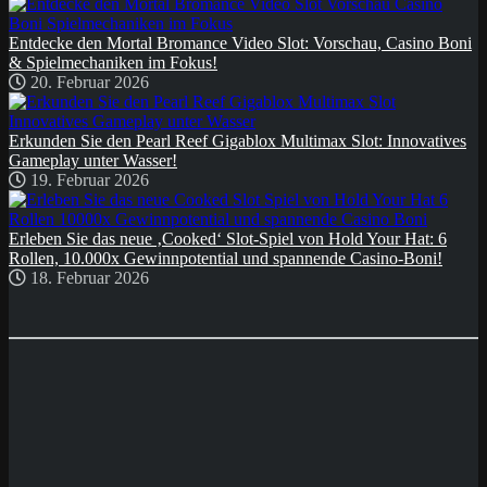
Entdecke den Mortal Bromance Video Slot: Vorschau, Casino Boni
& Spielmechaniken im Fokus!
20. Februar 2026
Erkunden Sie den Pearl Reef Gigablox Multimax Slot: Innovatives
Gameplay unter Wasser!
19. Februar 2026
Erleben Sie das neue ‚Cooked‘ Slot-Spiel von Hold Your Hat: 6
Rollen, 10.000x Gewinnpotential und spannende Casino-Boni!
18. Februar 2026