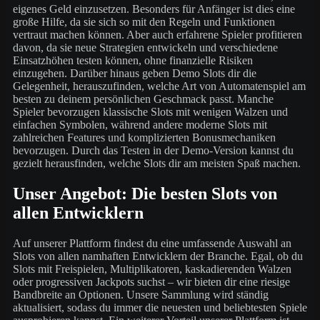
eigenes Geld einzusetzen. Besonders für Anfänger ist dies eine
große Hilfe, da sie sich so mit den Regeln und Funktionen
vertraut machen können. Aber auch erfahrene Spieler profitieren
davon, da sie neue Strategien entwickeln und verschiedene
Einsatzhöhen testen können, ohne finanzielle Risiken
einzugehen. Darüber hinaus geben Demo Slots dir die
Gelegenheit, herauszufinden, welche Art von Automatenspiel am
besten zu deinem persönlichen Geschmack passt. Manche
Spieler bevorzugen klassische Slots mit wenigen Walzen und
einfachen Symbolen, während andere moderne Slots mit
zahlreichen Features und komplizierten Bonusmechaniken
bevorzugen. Durch das Testen in der Demo-Version kannst du
gezielt herausfinden, welche Slots dir am meisten Spaß machen.
Unser Angebot: Die besten Slots von
allen Entwicklern
Auf unserer Plattform findest du eine umfassende Auswahl an
Slots von allen namhaften Entwicklern der Branche. Egal, ob du
Slots mit Freispielen, Multiplikatoren, kaskadierenden Walzen
oder progressiven Jackpots suchst – wir bieten dir eine riesige
Bandbreite an Optionen. Unsere Sammlung wird ständig
aktualisiert, sodass du immer die neuesten und beliebtesten Spiele