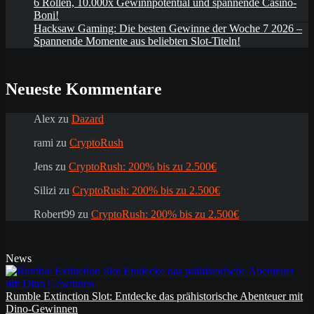
6 Rollen, 10.000x Gewinnpotential und spannende Casino-
Boni!
Hacksaw Gaming: Die besten Gewinne der Woche 7 2026 –
Spannende Momente aus beliebten Slot-Titeln!
Neueste Kommentare
Alex
zu
Dazard
rami
zu
CryptoRush
Jens
zu
CryptoRush: 200% bis zu 2.500€
Silizi
zu
CryptoRush: 200% bis zu 2.500€
Robert99
zu
CryptoRush: 200% bis zu 2.500€
News
Rumble Extinction Slot: Entdecke das prähistorische Abenteuer mit
Dino-Gewinnen