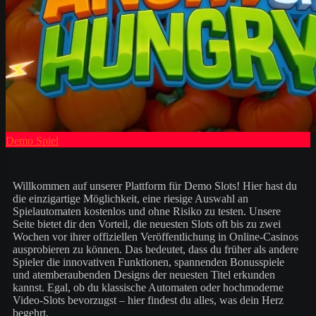
Demo Spiel
Willkommen auf unserer Plattform für Demo Slots! Hier hast du
die einzigartige Möglichkeit, eine riesige Auswahl an
Spielautomaten kostenlos und ohne Risiko zu testen. Unsere
Seite bietet dir den Vorteil, die neuesten Slots oft bis zu zwei
Wochen vor ihrer offiziellen Veröffentlichung in Online-Casinos
ausprobieren zu können. Das bedeutet, dass du früher als andere
Spieler die innovativen Funktionen, spannenden Bonusspiele
und atemberaubenden Designs der neuesten Titel erkunden
kannst. Egal, ob du klassische Automaten oder hochmoderne
Video-Slots bevorzugst – hier findest du alles, was dein Herz
begehrt.