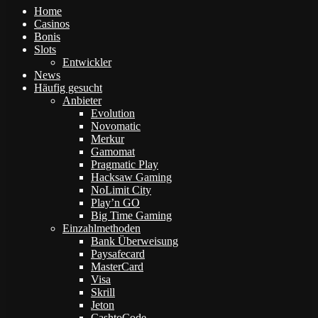
Home
Casinos
Bonis
Slots
Entwickler
News
Häufig gesucht
Anbieter
Evolution
Novomatic
Merkur
Gamomat
Pragmatic Play
Hacksaw Gaming
NoLimit City
Play’n GO
Big Time Gaming
Einzahlmethoden
Bank Überweisung
Paysafecard
MasterCard
Visa
Skrill
Jeton
CashtoCode