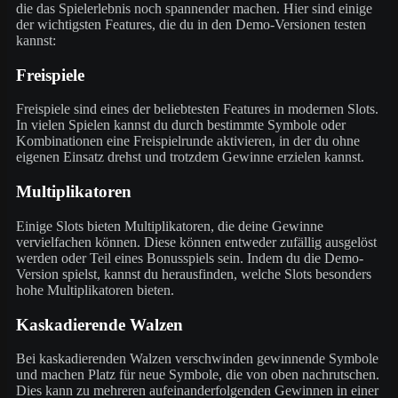
die das Spielerlebnis noch spannender machen. Hier sind einige
der wichtigsten Features, die du in den Demo-Versionen testen
kannst:
Freispiele
Freispiele sind eines der beliebtesten Features in modernen Slots.
In vielen Spielen kannst du durch bestimmte Symbole oder
Kombinationen eine Freispielrunde aktivieren, in der du ohne
eigenen Einsatz drehst und trotzdem Gewinne erzielen kannst.
Multiplikatoren
Einige Slots bieten Multiplikatoren, die deine Gewinne
vervielfachen können. Diese können entweder zufällig ausgelöst
werden oder Teil eines Bonusspiels sein. Indem du die Demo-
Version spielst, kannst du herausfinden, welche Slots besonders
hohe Multiplikatoren bieten.
Kaskadierende Walzen
Bei kaskadierenden Walzen verschwinden gewinnende Symbole
und machen Platz für neue Symbole, die von oben nachrutschen.
Dies kann zu mehreren aufeinanderfolgenden Gewinnen in einer