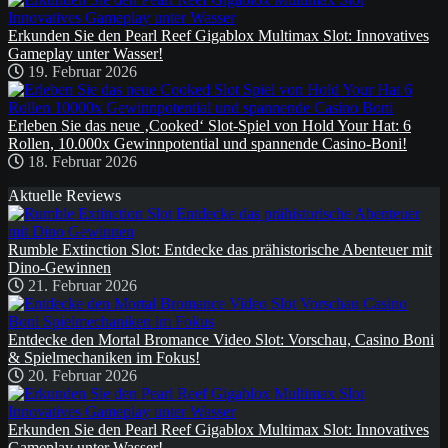
Erkunden Sie den Pearl Reef Gigablox Multimax Slot: Innovatives
Gameplay unter Wasser!
19. Februar 2026
Erleben Sie das neue ‚Cooked‘ Slot-Spiel von Hold Your Hat: 6
Rollen, 10.000x Gewinnpotential und spannende Casino-Boni!
18. Februar 2026
Aktuelle Reviews
Rumble Extinction Slot: Entdecke das prähistorische Abenteuer mit
Dino-Gewinnen
21. Februar 2026
Entdecke den Mortal Bromance Video Slot: Vorschau, Casino Boni
& Spielmechaniken im Fokus!
20. Februar 2026
Erkunden Sie den Pearl Reef Gigablox Multimax Slot: Innovatives
Gameplay unter Wasser!