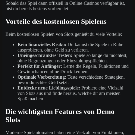
Sobald das Spiel dann offiziell in Online-Casinos verfügbar ist,
bist du bereits bestens vorbereitet.
Vorteile des kostenlosen Spielens
Beim kostenlosen Spielen von Slots genießt du viele Vorteile:
Kein finanzielles Risiko:
Du kannst die Spiele in Ruhe
ausprobieren, ohne Geld zu verlieren.
Uneingeschränktes Testen:
Spiele so lange du möchtest,
ohne Begrenzungen oder Einzahlungspflichten.
Perfekt für Anfänger:
Lerne die Regeln, Funktionen und
Gewinnchancen ohne Druck kennen.
Optimale Vorbereitung:
Teste verschiedene Strategien,
bevor du echtes Geld setzt.
Entdecke neue Lieblingsspiele:
Probiere eine Vielzahl
von Slots aus und finde heraus, welche dir am meisten
Spaß machen.
Die wichtigsten Features von Demo
Slots
Moderne Spielautomaten haben eine Vielzahl von Funktionen,