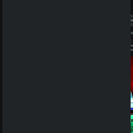
JAHRESUMSATZ:
JAHRES
1.000.000€
1.000.00
BESITZER:
BESITZE
Liernin
Liernin
Enterprises
Enterpri
LTD
LTD
LIZENZ:
LIZENZ:
Komoren
Komore
(Anjouan)
(Anjoua
Neueste
Beiträge
Rumble
Extinction
Slot:
Entdecke
das
prähistoris