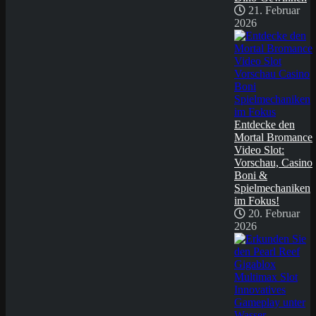
testen können, ohne finanzielle Risiken
21. Februar
einzugehen. Darüber hinaus geben Demo Slots
2026
dir die Gelegenheit, herauszufinden, welche Art
von Automatenspiel am besten zu deinem
persönlichen Geschmack passt. Manche Spieler
bevorzugen klassische Slots mit wenigen
Walzen und einfachen Symbolen, während
andere moderne Slots mit zahlreichen Features
und komplizierten Bonusmechaniken
bevorzugen. Durch das Testen in der Demo-
Entdecke den
Version kannst du gezielt herausfinden, welche
Mortal Bromance
Slots dir am meisten Spaß machen.
Video Slot:
Vorschau, Casino
Unser Angebot: Die besten
Boni &
Spielmechaniken
Slots von allen Entwicklern
im Fokus!
20. Februar
Auf unserer Plattform findest du eine
2026
umfassende Auswahl an Slots von allen
namhaften Entwicklern der Branche. Egal, ob
du Slots mit Freispielen, Multiplikatoren,
kaskadierenden Walzen oder progressiven
Jackpots suchst – wir bieten dir eine riesige
Bandbreite an Optionen. Unsere Sammlung
wird ständig aktualisiert, sodass du immer die