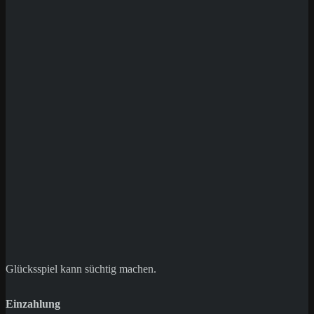
Save my name, email, and website in this
browser for the next time I comment.
Glücksspiel kann süchtig machen.
Einzahlung