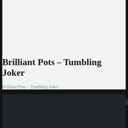
Jeton
CashtoCode
MiFinity
MuchBetter
Auszahlmethoden
Bank Überweisung
MasterCard
Visa
Skrill
Bitcoin
Brilliant Pots – Tumbling
Joker
Brilliant Pots – Tumbling Joker
Suchen
Neue Casinos