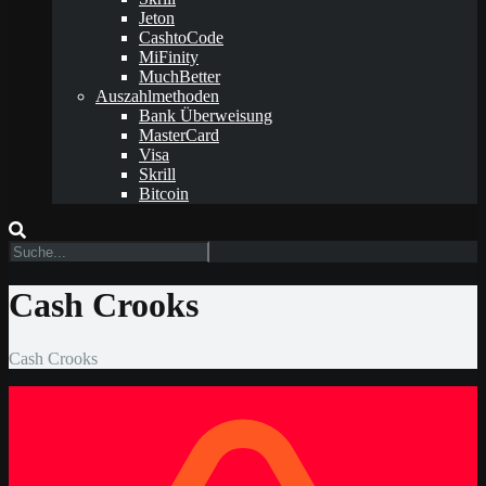
Jeton
CashtoCode
MiFinity
MuchBetter
Auszahlmethoden
Bank Überweisung
MasterCard
Visa
Skrill
Bitcoin
Cash Crooks
Cash Crooks