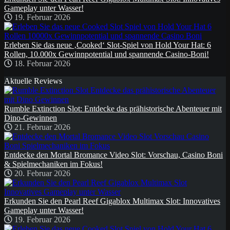
Gameplay unter Wasser!
19. Februar 2026
Erleben Sie das neue ‚Cooked‘ Slot-Spiel von Hold Your Hat: 6
Rollen, 10.000x Gewinnpotential und spannende Casino-Boni!
18. Februar 2026
Aktuelle Reviews
Rumble Extinction Slot: Entdecke das prähistorische Abenteuer mit
Dino-Gewinnen
21. Februar 2026
Entdecke den Mortal Bromance Video Slot: Vorschau, Casino Boni
& Spielmechaniken im Fokus!
20. Februar 2026
Erkunden Sie den Pearl Reef Gigablox Multimax Slot: Innovatives
Gameplay unter Wasser!
19. Februar 2026