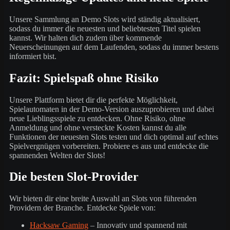
Unsere Sammlung an Demo Slots wird ständig aktualisiert,
sodass du immer die neuesten und beliebtesten Titel spielen
kannst. Wir halten dich zudem über kommende
Neuerscheinungen auf dem Laufenden, sodass du immer bestens
informiert bist.
Fazit: Spielspaß ohne Risiko
Unsere Plattform bietet dir die perfekte Möglichkeit,
Spielautomaten in der Demo-Version auszuprobieren und dabei
neue Lieblingsspiele zu entdecken. Ohne Risiko, ohne
Anmeldung und ohne versteckte Kosten kannst du alle
Funktionen der neuesten Slots testen und dich optimal auf echtes
Spielvergnügen vorbereiten. Probiere es aus und entdecke die
spannenden Welten der Slots!
Die besten Slot-Provider
Wir bieten dir eine breite Auswahl an Slots von führenden
Providern der Branche. Entdecke Spiele von:
Hacksaw Gaming
– Innovativ und spannend mit