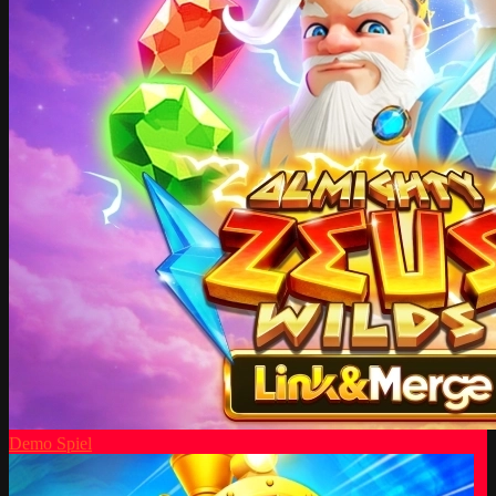
Demo Spiel