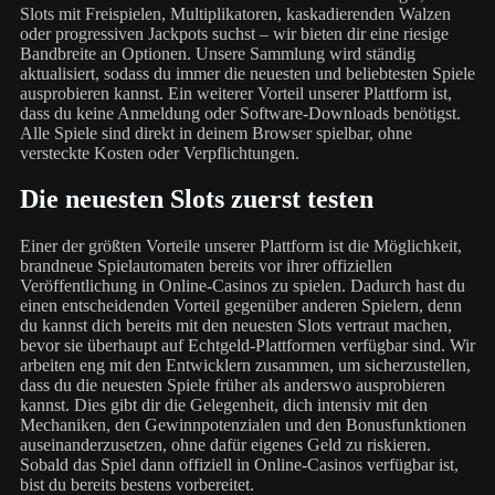
Slots mit Freispielen, Multiplikatoren, kaskadierenden Walzen
oder progressiven Jackpots suchst – wir bieten dir eine riesige
Bandbreite an Optionen. Unsere Sammlung wird ständig
aktualisiert, sodass du immer die neuesten und beliebtesten Spiele
ausprobieren kannst. Ein weiterer Vorteil unserer Plattform ist,
dass du keine Anmeldung oder Software-Downloads benötigst.
Alle Spiele sind direkt in deinem Browser spielbar, ohne
versteckte Kosten oder Verpflichtungen.
Die neuesten Slots zuerst testen
Einer der größten Vorteile unserer Plattform ist die Möglichkeit,
brandneue Spielautomaten bereits vor ihrer offiziellen
Veröffentlichung in Online-Casinos zu spielen. Dadurch hast du
einen entscheidenden Vorteil gegenüber anderen Spielern, denn
du kannst dich bereits mit den neuesten Slots vertraut machen,
bevor sie überhaupt auf Echtgeld-Plattformen verfügbar sind. Wir
arbeiten eng mit den Entwicklern zusammen, um sicherzustellen,
dass du die neuesten Spiele früher als anderswo ausprobieren
kannst. Dies gibt dir die Gelegenheit, dich intensiv mit den
Mechaniken, den Gewinnpotenzialen und den Bonusfunktionen
auseinanderzusetzen, ohne dafür eigenes Geld zu riskieren.
Sobald das Spiel dann offiziell in Online-Casinos verfügbar ist,
bist du bereits bestens vorbereitet.