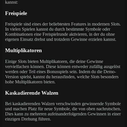
kannst:
Freispiele
Freispiele sind eines der beliebtesten Features in modernen Slots.
In vielen Spielen kannst du durch bestimmte Symbole oder
Kombinationen eine Freispielrunde aktivieren, in der du ohne
eigenen Einsatz drehst und trotzdem Gewinne erzielen kannst.
Multiplikatoren
Einige Slots bieten Multiplikatoren, die deine Gewinne
vervielfachen können. Diese können entweder zufällig ausgelöst
werden oder Teil eines Bonusspiels sein. Indem du die Demo-
Version spielst, kannst du herausfinden, welche Slots besonders
hohe Multiplikatoren bieten.
Kaskadierende Walzen
Bei kaskadierenden Walzen verschwinden gewinnende Symbole
und machen Platz für neue Symbole, die von oben nachrutschen.
Dies kann zu mehreren aufeinanderfolgenden Gewinnen in einer
einzigen Drehung führen.