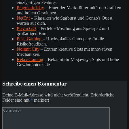
einzigartigen Features.
Pragmatic Play
– Einer der Marktführer mit Top-Grafiken
und hohen Gewinnen.
NetEnt
– Klassiker wie Starburst und Gonzo's Quest
warten auf dich.
Play'n GO
– Perfekte Mischung aus Spielspaß und
großartigen Boni.
Push Gaming
– Hochvolatiles Gameplay für die
Risikofreudigen.
Nolimit City
– Extrem kreative Slots mit innovativen
Mechaniken.
Relax Gaming
– Bekannt für Megaways-Slots und hohe
Gewinnpotenziale.
Schreibe einen Kommentar
Deine E-Mail-Adresse wird nicht veröffentlicht.
Erforderliche
Felder sind mit
*
markiert