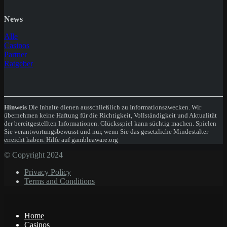
News
Alle
Casinos
Partner
Ratgeber
Hinweis
Die Inhalte dienen ausschließlich zu Informationszwecken. Wir
übernehmen keine Haftung für die Richtigkeit, Vollständigkeit und Aktualität
der bereitgestellten Informationen. Glücksspiel kann süchtig machen. Spielen
Sie verantwortungsbewusst und nur, wenn Sie das gesetzliche Mindestalter
erreicht haben. Hilfe auf gambleaware.org
© Copyright 2024
Privacy Policy
Terms and Conditions
Home
Casinos