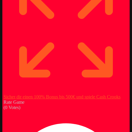
Sicher dir einen 100% Bonus bis 500€ und spiele Cash Crooks
Rate Game
(
0
Votes)