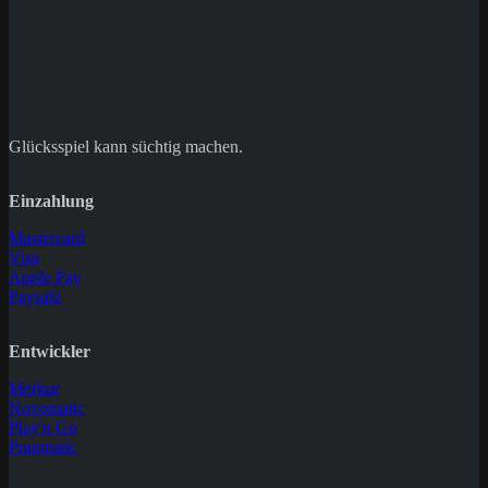
browser for the next time I comment.
Glücksspiel kann süchtig machen.
Einzahlung
Mastercard
Visa
Apple Pay
Paysafe
Entwickler
Merkur
Novomatic
Play'n Go
Pragmatic