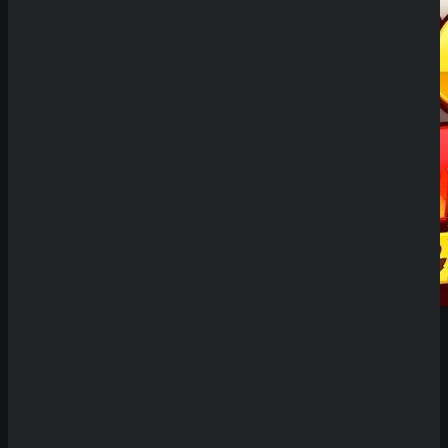
Neueste
Beiträge
Rumble
Extinction