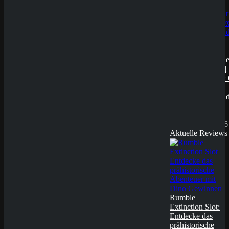
Das Spielen von Spielautomaten in der Demo-
Version bietet zahlreiche Vorteile. Zum einen
ermöglicht es dir, die verschiedenen
Mechaniken und Features kennenzulernen,
ohne eigenes Geld einzusetzen. Besonders für
Erleben Sie das neu
Anfänger ist dies eine große Hilfe, da sie sich so
‚Cooked‘ Slot-Spiel
mit den Regeln und Funktionen vertraut
von Hold Your Hat: 
machen können. Aber auch erfahrene Spieler
Rollen, 10.000x
profitieren davon, da sie neue Strategien
Gewinnpotential un
entwickeln und verschiedene Einsatzhöhen
spannende Casino-
testen können, ohne finanzielle Risiken
Boni!
einzugehen. Darüber hinaus geben Demo Slots
18. Februar 2026
dir die Gelegenheit, herauszufinden, welche Art
Aktuelle Reviews
von Automatenspiel am besten zu deinem
persönlichen Geschmack passt. Manche Spieler
bevorzugen klassische Slots mit wenigen
Walzen und einfachen Symbolen, während
andere moderne Slots mit zahlreichen Features
und komplizierten Bonusmechaniken
bevorzugen. Durch das Testen in der Demo-
Rumble
Version kannst du gezielt herausfinden, welche
Extinction Slot:
Slots dir am meisten Spaß machen.
Entdecke das
prähistorische