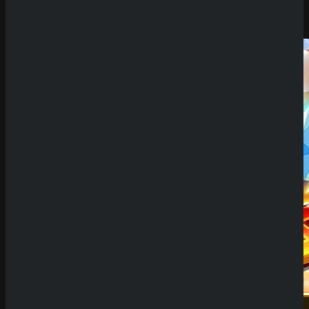
Multimax
Sicher dir einen 100% Bonus bis 500€ und spiele
Slot:
Chicken Fire
Innovative
Try Our Featured Games
s
Gameplay
unter
Wasser!
Erleben
Sie das
neue
‚Cooked‘
Slot-Spiel
von Hold
Your Hat:
6 Rollen,
10.000x
Gewinnpo
tential und
spannende
Casino-
Boni!
Hacksaw
Gaming:
Die besten
Gewinne