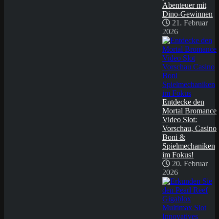
Unser Angebot: Die besten
Abenteuer mit
Dino-Gewinnen
Slots von allen Entwicklern
21. Februar
2026
Auf unserer Plattform findest du eine
umfassende Auswahl an Slots von allen
namhaften Entwicklern der Branche. Egal, ob
du Slots mit Freispielen, Multiplikatoren,
kaskadierenden Walzen oder progressiven
Jackpots suchst – wir bieten dir eine riesige
Bandbreite an Optionen. Unsere Sammlung
Entdecke den
wird ständig aktualisiert, sodass du immer die
Mortal Bromance
neuesten und beliebtesten Spiele ausprobieren
Video Slot:
kannst. Ein weiterer Vorteil unserer Plattform
Vorschau, Casino
ist, dass du keine Anmeldung oder Software-
Boni &
Downloads benötigst. Alle Spiele sind direkt in
Spielmechaniken
deinem Browser spielbar, ohne versteckte
im Fokus!
Kosten oder Verpflichtungen.
20. Februar
2026
Die neuesten Slots zuerst
testen
Einer der größten Vorteile unserer Plattform ist
die Möglichkeit, brandneue Spielautomaten