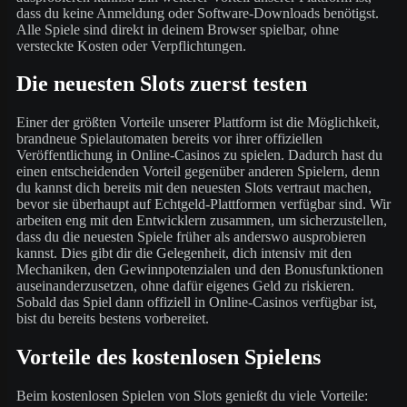
dass du keine Anmeldung oder Software-Downloads benötigst.
Alle Spiele sind direkt in deinem Browser spielbar, ohne
versteckte Kosten oder Verpflichtungen.
Die neuesten Slots zuerst testen
Einer der größten Vorteile unserer Plattform ist die Möglichkeit,
brandneue Spielautomaten bereits vor ihrer offiziellen
Veröffentlichung in Online-Casinos zu spielen. Dadurch hast du
einen entscheidenden Vorteil gegenüber anderen Spielern, denn
du kannst dich bereits mit den neuesten Slots vertraut machen,
bevor sie überhaupt auf Echtgeld-Plattformen verfügbar sind. Wir
arbeiten eng mit den Entwicklern zusammen, um sicherzustellen,
dass du die neuesten Spiele früher als anderswo ausprobieren
kannst. Dies gibt dir die Gelegenheit, dich intensiv mit den
Mechaniken, den Gewinnpotenzialen und den Bonusfunktionen
auseinanderzusetzen, ohne dafür eigenes Geld zu riskieren.
Sobald das Spiel dann offiziell in Online-Casinos verfügbar ist,
bist du bereits bestens vorbereitet.
Vorteile des kostenlosen Spielens
Beim kostenlosen Spielen von Slots genießt du viele Vorteile: