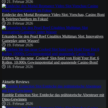
21. Februar 2026
Entdecke den Mortal Bromance Video Slot: Vorschau, Casino Boni
& Spielmechaniken im Fokus!
20. Februar 2026
Erkunden Sie den Pearl Reef Gigablox Multimax Slot: Innovatives
Gameplay unter Wasser!
19. Februar 2026
Erleben Sie das neue ‚Cooked‘ Slot-Spiel von Hold Your Hat: 6
Rollen, 10.000x Gewinnpotential und spannende Casino-Boni!
18. Februar 2026
Aktuelle Reviews
Rumble Extinction Slot: Entdecke das prähistorische Abenteuer mit
Dino-Gewinnen
21. Februar 2026