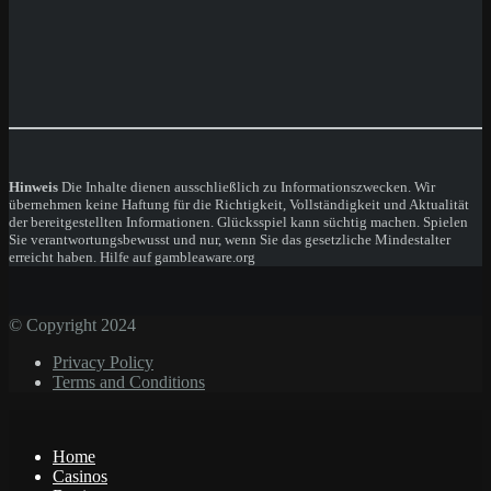
Hinweis
Die Inhalte dienen ausschließlich zu Informationszwecken. Wir
übernehmen keine Haftung für die Richtigkeit, Vollständigkeit und Aktualität
der bereitgestellten Informationen. Glücksspiel kann süchtig machen. Spielen
Sie verantwortungsbewusst und nur, wenn Sie das gesetzliche Mindestalter
erreicht haben. Hilfe auf gambleaware.org
© Copyright 2024
Privacy Policy
Terms and Conditions
Home
Casinos