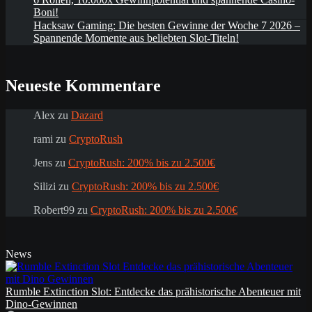
Boni!
Hacksaw Gaming: Die besten Gewinne der Woche 7 2026 –
Spannende Momente aus beliebten Slot-Titeln!
Neueste Kommentare
Alex
zu
Dazard
rami
zu
CryptoRush
Jens
zu
CryptoRush: 200% bis zu 2.500€
Silizi
zu
CryptoRush: 200% bis zu 2.500€
Robert99
zu
CryptoRush: 200% bis zu 2.500€
News
Rumble Extinction Slot: Entdecke das prähistorische Abenteuer mit
Dino-Gewinnen