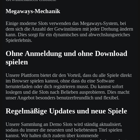
Megaways-Mechanik
Einige moderne Slots verwenden das Megaways-System, bei
dem sich die Anzahl der Gewinnlinien mit jeder Drehung ändern
kann. Dies sorgt für ein dynamisches und abwechslungsreiches
Spielerlebnis.
Ohne Anmeldung und ohne Download
spielen
Unsere Plattform bietet dir den Vorteil, dass du alle Spiele direkt
im Browser spielen kannst, ohne dass du eine Software
herunterladen oder dich registrieren musst. Du kannst sofort
loslegen und die Slots nach Belieben ausprobieren. Dies macht
unser Angebot besonders benutzerfreundlich und flexibel.
Regelmäßige Updates und neue Spiele
Unsere Sammlung an Demo Slots wird ständig aktualisiert,
sodass du immer die neuesten und beliebtesten Titel spielen
kannst. Wir halten dich zudem über kommende