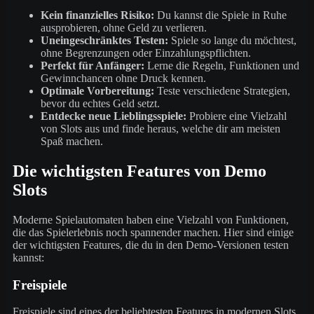
Kein finanzielles Risiko:
Du kannst die Spiele in Ruhe
ausprobieren, ohne Geld zu verlieren.
Uneingeschränktes Testen:
Spiele so lange du möchtest,
ohne Begrenzungen oder Einzahlungspflichten.
Perfekt für Anfänger:
Lerne die Regeln, Funktionen und
Gewinnchancen ohne Druck kennen.
Optimale Vorbereitung:
Teste verschiedene Strategien,
bevor du echtes Geld setzt.
Entdecke neue Lieblingsspiele:
Probiere eine Vielzahl
von Slots aus und finde heraus, welche dir am meisten
Spaß machen.
Die wichtigsten Features von Demo
Slots
Moderne Spielautomaten haben eine Vielzahl von Funktionen,
die das Spielerlebnis noch spannender machen. Hier sind einige
der wichtigsten Features, die du in den Demo-Versionen testen
kannst:
Freispiele
Freispiele sind eines der beliebtesten Features in modernen Slots.