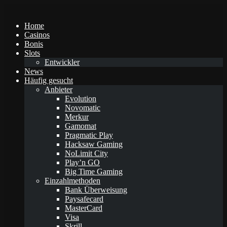
Home
Casinos
Bonis
Slots
Entwickler
News
Häufig gesucht
Anbieter
Evolution
Novomatic
Merkur
Gamomat
Pragmatic Play
Hacksaw Gaming
NoLimit City
Play’n GO
Big Time Gaming
Einzahlmethoden
Bank Überweisung
Paysafecard
MasterCard
Visa
Skrill