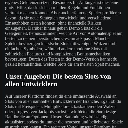
eigenes Geld einzusetzen. Besonders für Anfänger ist dies eine
große Hilfe, da sie sich so mit den Regeln und Funktionen
vertraut machen können. Aber auch erfahrene Spieler profitieren
davon, da sie neue Strategien entwickeln und verschiedene
Einsatzhöhen testen können, ohne finanzielle Risiken
einzugehen. Darüber hinaus geben Demo Slots dir die
Gelegenheit, herauszufinden, welche Art von Automatenspiel am
besten zu deinem persönlichen Geschmack passt. Manche
Spieler bevorzugen klassische Slots mit wenigen Walzen und
einfachen Symbolen, während andere moderne Slots mit
zahlreichen Features und komplizierten Bonusmechaniken
bevorzugen. Durch das Testen in der Demo-Version kannst du
gezielt herausfinden, welche Slots dir am meisten Spaß machen.
Unser Angebot: Die besten Slots von
allen Entwicklern
Auf unserer Plattform findest du eine umfassende Auswahl an
Slots von allen namhaften Entwicklern der Branche. Egal, ob du
Slots mit Freispielen, Multiplikatoren, kaskadierenden Walzen
oder progressiven Jackpots suchst – wir bieten dir eine riesige
Bandbreite an Optionen. Unsere Sammlung wird ständig
aktualisiert, sodass du immer die neuesten und beliebtesten Spiele
ausprobieren kannst. Ein weiterer Vorteil unserer Plattform ist,