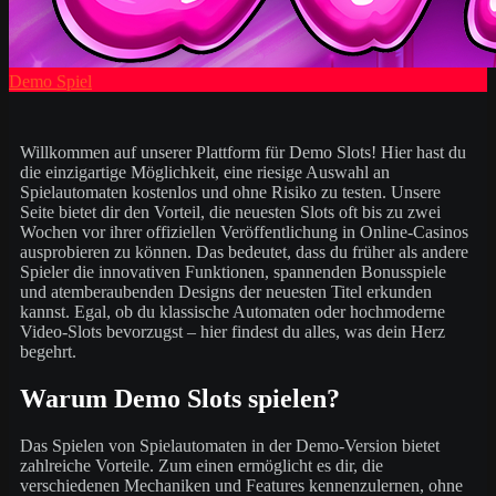
Demo Spiel
Willkommen auf unserer Plattform für Demo Slots! Hier hast du
die einzigartige Möglichkeit, eine riesige Auswahl an
Spielautomaten kostenlos und ohne Risiko zu testen. Unsere
Seite bietet dir den Vorteil, die neuesten Slots oft bis zu zwei
Wochen vor ihrer offiziellen Veröffentlichung in Online-Casinos
ausprobieren zu können. Das bedeutet, dass du früher als andere
Spieler die innovativen Funktionen, spannenden Bonusspiele
und atemberaubenden Designs der neuesten Titel erkunden
kannst. Egal, ob du klassische Automaten oder hochmoderne
Video-Slots bevorzugst – hier findest du alles, was dein Herz
begehrt.
Warum Demo Slots spielen?
Das Spielen von Spielautomaten in der Demo-Version bietet
zahlreiche Vorteile. Zum einen ermöglicht es dir, die
verschiedenen Mechaniken und Features kennenzulernen, ohne