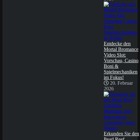
Slots! Hier hast du die einzigartige Möglichkeit,
eine riesige Auswahl an Spielautomaten
kostenlos und ohne Risiko zu testen. Unsere
Seite bietet dir den Vorteil, die neuesten Slots
oft bis zu zwei Wochen vor ihrer offiziellen
Veröffentlichung in Online-Casinos
ausprobieren zu können. Das bedeutet, dass du
Entdecke den
früher als andere Spieler die innovativen
Mortal Bromance
Funktionen, spannenden Bonusspiele und
Video Slot:
atemberaubenden Designs der neuesten Titel
Vorschau, Casino
erkunden kannst. Egal, ob du klassische
Boni &
Automaten oder hochmoderne Video-Slots
Spielmechaniken
bevorzugst – hier findest du alles, was dein
im Fokus!
Herz begehrt.
20. Februar
2026
Warum Demo Slots spielen?
Das Spielen von Spielautomaten in der Demo-
Version bietet zahlreiche Vorteile. Zum einen
ermöglicht es dir, die verschiedenen
Mechaniken und Features kennenzulernen,
ohne eigenes Geld einzusetzen. Besonders für
Anfänger ist dies eine große Hilfe, da sie sich so
Erkunden Sie den
mit den Regeln und Funktionen vertraut
Pearl Reef