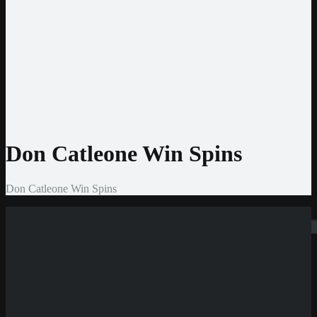
Jeton
CashtoCode
MiFinity
MuchBetter
Auszahlmethoden
Bank Überweisung
MasterCard
Visa
Skrill
Bitcoin
Don Catleone Win Spins
Don Catleone Win Spins
Suchen
Neue Casinos