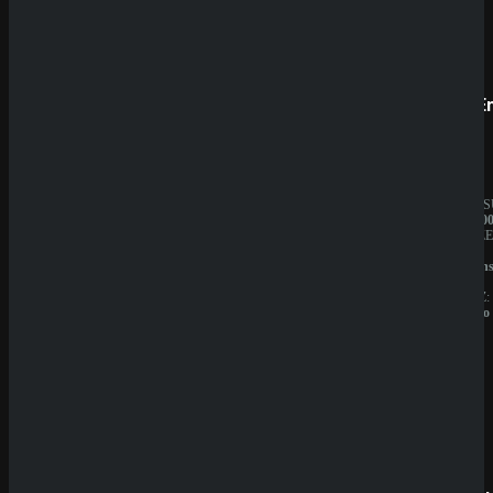
Prestige
SpinE
BESITZER:
JAHRES
Aurevia
10.000.0
IT
BESITZE
Group
GBL
LIZENZ:
Solution
Curacao
N.V.
LIZENZ:
Curacao