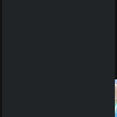
Slot:
Entdecke
das
Echtgeldmodus
prähistoris
Demoversion
che
Abenteuer
Having issues with
Haunted Circus
?
mit Dino-
Gewinnen
Entdecke
den
Mortal
Bromance
Video
Submit
Slot:
Sicher dir einen 100% Bonus bis 500€ und spiele
Vorschau,
Haunted Circus
Casino
Try Our Featured Games
Boni &
Spielmech
aniken im
Fokus!
Erkunden
Sie den
Pearl Reef
Gigablox