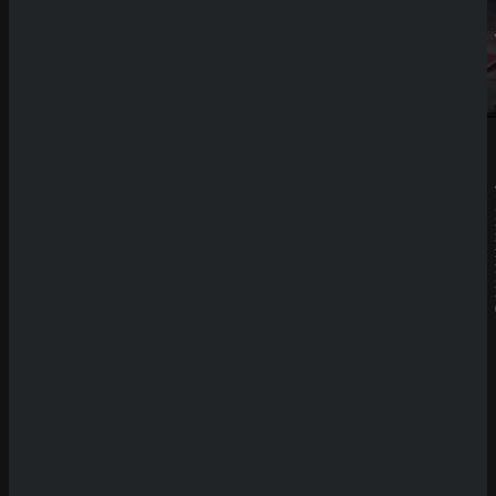
Neueste
Beiträge
Rumble
Extinction