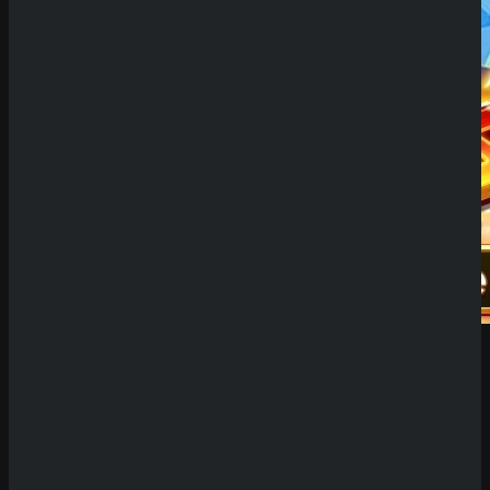
Multimax
Slot:
Innovative
s
Gameplay
unter
Wasser!
Erleben
Sie das
neue
‚Cooked‘
Slot-Spiel
von Hold
Your Hat:
6 Rollen,
10.000x
Gewinnpo
Demo Spiel
tential und
spannende
Casino-
Boni!
Hacksaw
Gaming:
Die besten
Gewinne