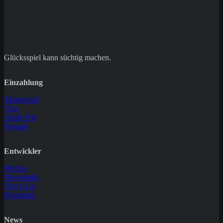
Glücksspiel kann süchtig machen.
Einzahlung
Mastercard
Visa
Apple Pay
Paysafe
Entwickler
Merkur
Novomatic
Play'n Go
Pragmatic
News