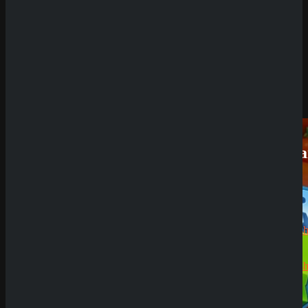
der Woche
7 2026 –
Spannend
e
Momente
aus
beliebten
Slot-
Titeln!
Demo Spiel
Neueste
Kommenta
Alex
zu
Dazard
rami
zu
CryptoRus
Jens
zu
CryptoRush
200% bis
zu 2.500€