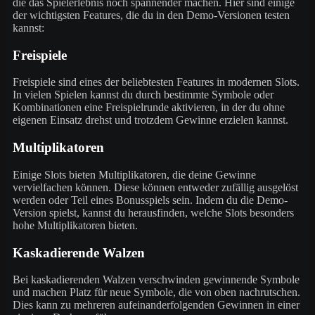
die das Spielerlebnis noch spannender machen. Hier sind einige
der wichtigsten Features, die du in den Demo-Versionen testen
kannst:
Freispiele
Freispiele sind eines der beliebtesten Features in modernen Slots.
In vielen Spielen kannst du durch bestimmte Symbole oder
Kombinationen eine Freispielrunde aktivieren, in der du ohne
eigenen Einsatz drehst und trotzdem Gewinne erzielen kannst.
Multiplikatoren
Einige Slots bieten Multiplikatoren, die deine Gewinne
vervielfachen können. Diese können entweder zufällig ausgelöst
werden oder Teil eines Bonusspiels sein. Indem du die Demo-
Version spielst, kannst du herausfinden, welche Slots besonders
hohe Multiplikatoren bieten.
Kaskadierende Walzen
Bei kaskadierenden Walzen verschwinden gewinnende Symbole
und machen Platz für neue Symbole, die von oben nachrutschen.
Dies kann zu mehreren aufeinanderfolgenden Gewinnen in einer