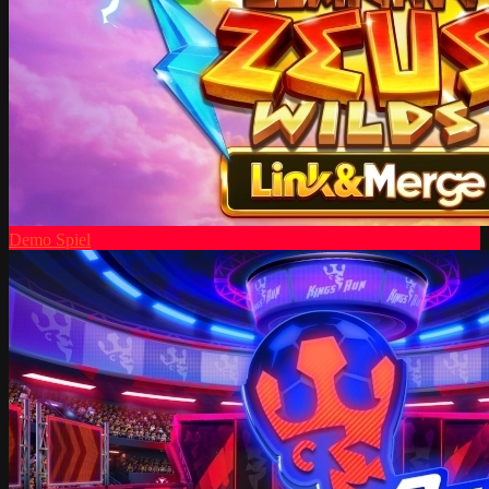
Demo Spiel