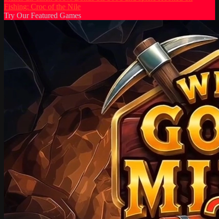
Fishing: Croc of the Nile
Try Our Featured Games