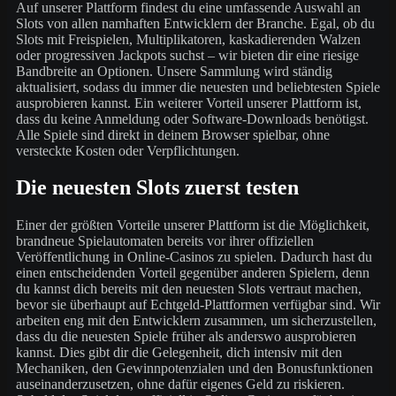
Auf unserer Plattform findest du eine umfassende Auswahl an
Slots von allen namhaften Entwicklern der Branche. Egal, ob du
Slots mit Freispielen, Multiplikatoren, kaskadierenden Walzen
oder progressiven Jackpots suchst – wir bieten dir eine riesige
Bandbreite an Optionen. Unsere Sammlung wird ständig
aktualisiert, sodass du immer die neuesten und beliebtesten Spiele
ausprobieren kannst. Ein weiterer Vorteil unserer Plattform ist,
dass du keine Anmeldung oder Software-Downloads benötigst.
Alle Spiele sind direkt in deinem Browser spielbar, ohne
versteckte Kosten oder Verpflichtungen.
Die neuesten Slots zuerst testen
Einer der größten Vorteile unserer Plattform ist die Möglichkeit,
brandneue Spielautomaten bereits vor ihrer offiziellen
Veröffentlichung in Online-Casinos zu spielen. Dadurch hast du
einen entscheidenden Vorteil gegenüber anderen Spielern, denn
du kannst dich bereits mit den neuesten Slots vertraut machen,
bevor sie überhaupt auf Echtgeld-Plattformen verfügbar sind. Wir
arbeiten eng mit den Entwicklern zusammen, um sicherzustellen,
dass du die neuesten Spiele früher als anderswo ausprobieren
kannst. Dies gibt dir die Gelegenheit, dich intensiv mit den
Mechaniken, den Gewinnpotenzialen und den Bonusfunktionen
auseinanderzusetzen, ohne dafür eigenes Geld zu riskieren.