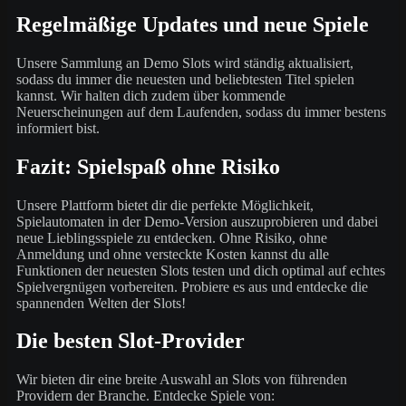
Regelmäßige Updates und neue Spiele
Unsere Sammlung an Demo Slots wird ständig aktualisiert,
sodass du immer die neuesten und beliebtesten Titel spielen
kannst. Wir halten dich zudem über kommende
Neuerscheinungen auf dem Laufenden, sodass du immer bestens
informiert bist.
Fazit: Spielspaß ohne Risiko
Unsere Plattform bietet dir die perfekte Möglichkeit,
Spielautomaten in der Demo-Version auszuprobieren und dabei
neue Lieblingsspiele zu entdecken. Ohne Risiko, ohne
Anmeldung und ohne versteckte Kosten kannst du alle
Funktionen der neuesten Slots testen und dich optimal auf echtes
Spielvergnügen vorbereiten. Probiere es aus und entdecke die
spannenden Welten der Slots!
Die besten Slot-Provider
Wir bieten dir eine breite Auswahl an Slots von führenden
Providern der Branche. Entdecke Spiele von: