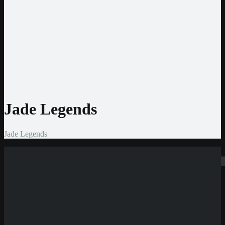
Jeton
CashtoCode
MiFinity
MuchBetter
Auszahlmethoden
Bank Überweisung
MasterCard
Visa
Skrill
Bitcoin
Jade Legends
Jade Legends
Suchen
Neue Casinos