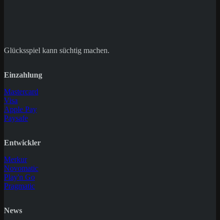
Glücksspiel kann süchtig machen.
Einzahlung
Mastercard
Visa
Apple Pay
Paysafe
Entwickler
Merkur
Novomatic
Play'n Go
Pragmatic
News