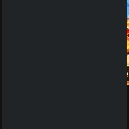
Multimax
Slot:
Innovative
s
Gameplay
unter
Wasser!
Erleben
Sie das
neue
‚Cooked‘
Slot-Spiel
von Hold
Your Hat:
6 Rollen,
10.000x
Gewinnpo
Demo Spiel
tential und
spannende
Casino-
Boni!
Hacksaw
Gaming:
Die besten
Gewinne