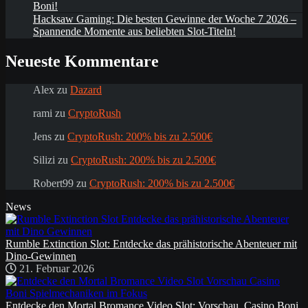
Boni!
Hacksaw Gaming: Die besten Gewinne der Woche 7 2026 –
Spannende Momente aus beliebten Slot-Titeln!
Neueste Kommentare
Alex
zu
Dazard
rami
zu
CryptoRush
Jens
zu
CryptoRush: 200% bis zu 2.500€
Silizi
zu
CryptoRush: 200% bis zu 2.500€
Robert99
zu
CryptoRush: 200% bis zu 2.500€
News
Rumble Extinction Slot: Entdecke das prähistorische Abenteuer mit
Dino-Gewinnen
21. Februar 2026
Entdecke den Mortal Bromance Video Slot: Vorschau, Casino Boni