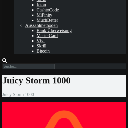
Jeton
CashtoCode
MiFinity
MuchBetter
Auszahlmethoden
Bank Überweisung
MasterCard
Visa
Skrill
Bitcoin
Juicy Storm 1000
Juicy Storm 1000