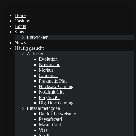
Home
Casinos
Bonis
Slots
Entwickler
News
Häufig gesucht
Anbieter
Evolution
Novomatic
Merkur
Gamomat
Pragmatic Play
Hacksaw Gaming
NoLimit City
Play’n GO
Big Time Gaming
Einzahlmethoden
Bank Überweisung
Paysafecard
MasterCard
Visa
Skrill