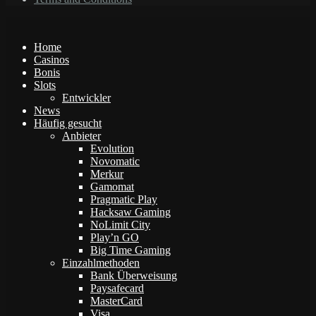
Home
Casinos
Bonis
Slots
Entwickler
News
Häufig gesucht
Anbieter
Evolution
Novomatic
Merkur
Gamomat
Pragmatic Play
Hacksaw Gaming
NoLimit City
Play’n GO
Big Time Gaming
Einzahlmethoden
Bank Überweisung
Paysafecard
MasterCard
Visa