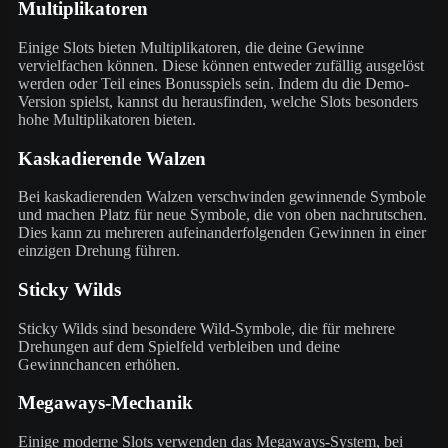
Multiplikatoren
Einige Slots bieten Multiplikatoren, die deine Gewinne
vervielfachen können. Diese können entweder zufällig ausgelöst
werden oder Teil eines Bonusspiels sein. Indem du die Demo-
Version spielst, kannst du herausfinden, welche Slots besonders
hohe Multiplikatoren bieten.
Kaskadierende Walzen
Bei kaskadierenden Walzen verschwinden gewinnende Symbole
und machen Platz für neue Symbole, die von oben nachrutschen.
Dies kann zu mehreren aufeinanderfolgenden Gewinnen in einer
einzigen Drehung führen.
Sticky Wilds
Sticky Wilds sind besondere Wild-Symbole, die für mehrere
Drehungen auf dem Spielfeld verbleiben und deine
Gewinnchancen erhöhen.
Megaways-Mechanik
Einige moderne Slots verwenden das Megaways-System, bei