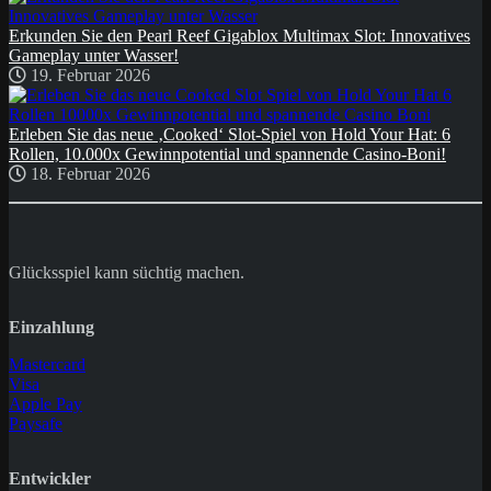
Erkunden Sie den Pearl Reef Gigablox Multimax Slot: Innovatives
Gameplay unter Wasser!
19. Februar 2026
Erleben Sie das neue ‚Cooked‘ Slot-Spiel von Hold Your Hat: 6
Rollen, 10.000x Gewinnpotential und spannende Casino-Boni!
18. Februar 2026
Glücksspiel kann süchtig machen.
Einzahlung
Mastercard
Visa
Apple Pay
Paysafe
Entwickler