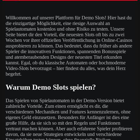
Willkommen auf unserer Plattform für Demo Slots! Hier hast du
die einzigartige Möglichkeit, eine riesige Auswahl an
Spielautomaten kostenlos und ohne Risiko zu testen. Unsere
Seite bietet dir den Vorteil, die neuesten Slots oft bis zu zwei
Wochen vor ihrer offiziellen Veröffentlichung in Online-Casinos
ausprobieren zu können. Das bedeutet, dass du früher als andere
Spieler die innovativen Funktionen, spannenden Bonusspiele
und atemberaubenden Designs der neuesten Titel erkunden
kannst. Egal, ob du klassische Automaten oder hochmoderne
Video-Slots bevorzugst – hier findest du alles, was dein Herz
begehrt.
Warum Demo Slots spielen?
Das Spielen von Spielautomaten in der Demo-Version bietet
zahlreiche Vorteile. Zum einen ermöglicht es dir, die
verschiedenen Mechaniken und Features kennenzulernen, ohne
eigenes Geld einzusetzen. Besonders für Anfänger ist dies eine
große Hilfe, da sie sich so mit den Regeln und Funktionen
vertraut machen können. Aber auch erfahrene Spieler profitieren
davon, da sie neue Strategien entwickeln und verschiedene
Einsatzhöhen testen können, ohne finanzielle Risiken