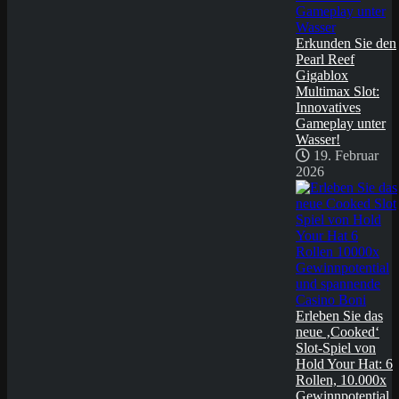
Spielens
Erkunden Sie den
Beim kostenlosen Spielen von Slots genießt du
Pearl Reef
viele Vorteile:
Gigablox
Multimax Slot:
Kein finanzielles Risiko:
Du kannst die
Innovatives
Spiele in Ruhe ausprobieren, ohne Geld
Gameplay unter
zu verlieren.
Wasser!
Uneingeschränktes Testen:
Spiele so
19. Februar
lange du möchtest, ohne Begrenzungen
2026
oder Einzahlungspflichten.
Perfekt für Anfänger:
Lerne die
Regeln, Funktionen und Gewinnchancen
ohne Druck kennen.
Optimale Vorbereitung:
Teste
verschiedene Strategien, bevor du echtes
Geld setzt.
Entdecke neue Lieblingsspiele:
Probiere eine Vielzahl von Slots aus und
Erleben Sie das
finde heraus, welche dir am meisten Spaß
neue ‚Cooked‘
machen.
Slot-Spiel von
Hold Your Hat: 6
Die wichtigsten Features von
Rollen, 10.000x
Gewinnpotential