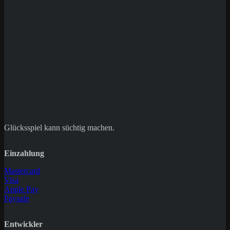
Save my name, email, and website in this
browser for the next time I comment.
Glücksspiel kann süchtig machen.
Einzahlung
Mastercard
Visa
Apple Pay
Paysafe
Entwickler