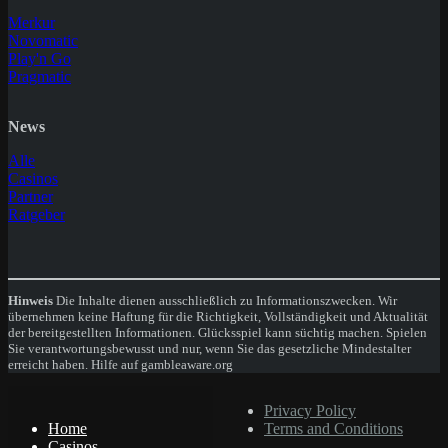
Merkur
Novomatic
Play'n Go
Pragmatic
News
Alle
Casinos
Partner
Ratgeber
Hinweis
Die Inhalte dienen ausschließlich zu Informationszwecken. Wir
übernehmen keine Haftung für die Richtigkeit, Vollständigkeit und Aktualität
der bereitgestellten Informationen. Glücksspiel kann süchtig machen. Spielen
Sie verantwortungsbewusst und nur, wenn Sie das gesetzliche Mindestalter
erreicht haben. Hilfe auf gambleaware.org
© Copyright 2024
Privacy Policy
Home
Terms and Conditions
Casinos