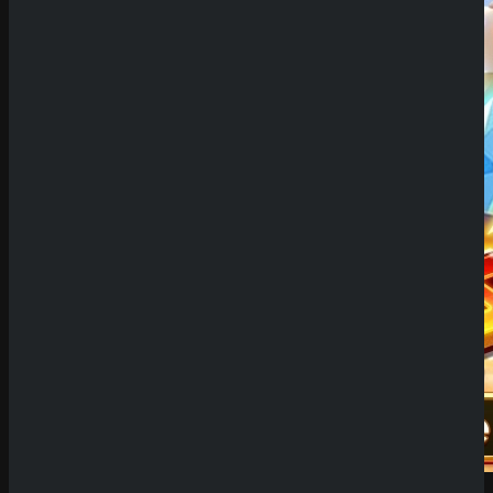
Multimax
Slot:
Innovative
s
Gameplay
unter
Wasser!
Erleben
Sie das
neue
‚Cooked‘
Slot-Spiel
von Hold
Your Hat:
6 Rollen,
10.000x
Gewinnpo
tential und
spannende
Casino-
Boni!
Hacksaw
Gaming:
Die besten
Gewinne
Demo Spiel