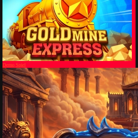
Demo Spiel