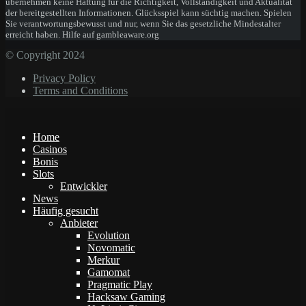
übernehmen keine Haftung für die Richtigkeit, Vollständigkeit und Aktualität
der bereitgestellten Informationen. Glücksspiel kann süchtig machen. Spielen
Sie verantwortungsbewusst und nur, wenn Sie das gesetzliche Mindestalter
erreicht haben. Hilfe auf gambleaware.org
© Copyright 2024
Privacy Policy
Terms and Conditions
Home
Casinos
Bonis
Slots
Entwickler
News
Häufig gesucht
Anbieter
Evolution
Novomatic
Merkur
Gamomat
Pragmatic Play
Hacksaw Gaming