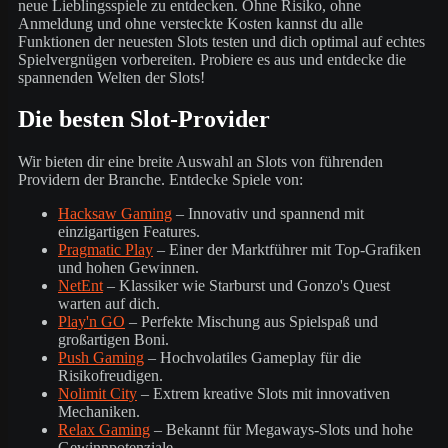
neue Lieblingsspiele zu entdecken. Ohne Risiko, ohne
Anmeldung und ohne versteckte Kosten kannst du alle
Funktionen der neuesten Slots testen und dich optimal auf echtes
Spielvergnügen vorbereiten. Probiere es aus und entdecke die
spannenden Welten der Slots!
Die besten Slot-Provider
Wir bieten dir eine breite Auswahl an Slots von führenden
Providern der Branche. Entdecke Spiele von:
Hacksaw Gaming
– Innovativ und spannend mit
einzigartigen Features.
Pragmatic Play
– Einer der Marktführer mit Top-Grafiken
und hohen Gewinnen.
NetEnt
– Klassiker wie Starburst und Gonzo's Quest
warten auf dich.
Play'n GO
– Perfekte Mischung aus Spielspaß und
großartigen Boni.
Push Gaming
– Hochvolatiles Gameplay für die
Risikofreudigen.
Nolimit City
– Extrem kreative Slots mit innovativen
Mechaniken.
Relax Gaming
– Bekannt für Megaways-Slots und hohe
Gewinnpotenziale.