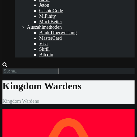
Jeton
CashtoCode
MiFinity
MuchBetter
Auszahlmethoden
Bank Überweisung
MasterCard
Visa
Skrill
Bitcoin
Kingdom Wardens
Kingdom Wardens