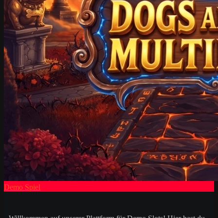
Demo Spiel