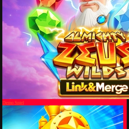
Demo Spiel