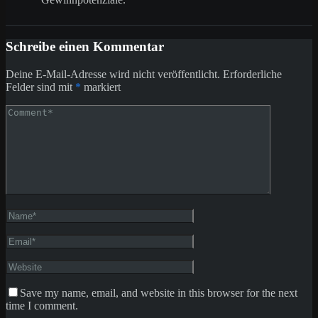
Schreibe einen Kommentar
Deine E-Mail-Adresse wird nicht veröffentlicht.
Erforderliche
Felder sind mit
*
markiert
Save my name, email, and website in this browser for the next
time I comment.