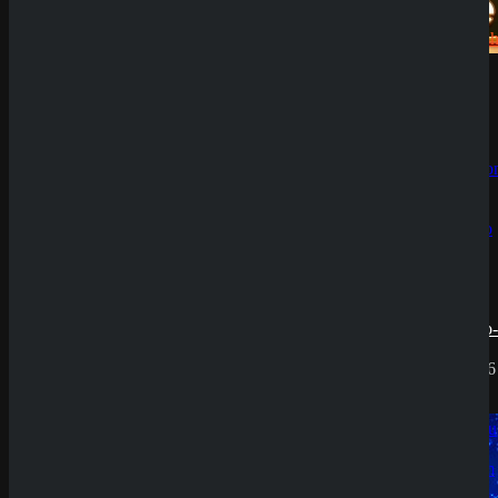
zu
CryptoRush
200% bis
Demo Spiel
zu 2.500€
News
Rumble Extinction
Slot: Entdecke das
prähistorische
Abenteuer mit Dino-
Gewinnen
21. Februar 2026
Demo Spiel