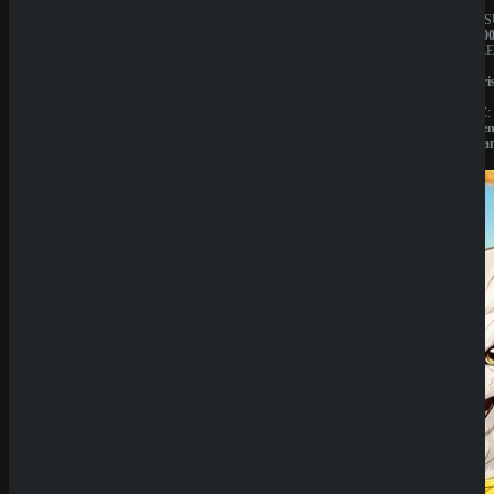
JAHRESUMSATZ:
JAHRES
1.000.000€
1.000.00
BESITZER:
BESITZE
Liernin
Liernin
Enterprises
Enterpri
LTD
LTD
LIZENZ:
LIZENZ:
Komoren
Komore
(Anjouan)
(Anjoua
Neueste
Beiträge
Rumble
Extinction
Slot:
Entdecke
das
prähistoris
che
Abenteuer