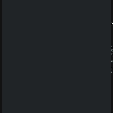
Prestige
SpinE
BESITZER:
JAHRES
Aurevia
10.000.0
IT
BESITZE
Group
GBL
LIZENZ:
Solution
Curacao
N.V.
LIZENZ:
Curacao