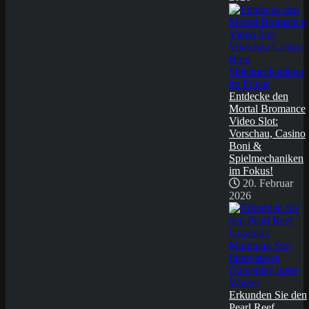
Anfänger ist dies eine große Hilfe, da sie sich so
mit den Regeln und Funktionen vertraut
machen können. Aber auch erfahrene Spieler
profitieren davon, da sie neue Strategien
entwickeln und verschiedene Einsatzhöhen
testen können, ohne finanzielle Risiken
einzugehen. Darüber hinaus geben Demo Slots
dir die Gelegenheit, herauszufinden, welche Art
Entdecke den
von Automatenspiel am besten zu deinem
Mortal Bromance
persönlichen Geschmack passt. Manche Spieler
Video Slot:
bevorzugen klassische Slots mit wenigen
Vorschau, Casino
Walzen und einfachen Symbolen, während
Boni &
andere moderne Slots mit zahlreichen Features
Spielmechaniken
und komplizierten Bonusmechaniken
im Fokus!
bevorzugen. Durch das Testen in der Demo-
20. Februar
Version kannst du gezielt herausfinden, welche
2026
Slots dir am meisten Spaß machen.
Unser Angebot: Die besten
Slots von allen Entwicklern
Auf unserer Plattform findest du eine
umfassende Auswahl an Slots von allen
Erkunden Sie den
namhaften Entwicklern der Branche. Egal, ob
Pearl Reef