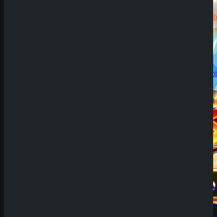
zu
CryptoRush
200% bis
zu 2.500€
News
Rumble Extinction
Slot: Entdecke das
prähistorische
Abenteuer mit Dino-
Gewinnen
21. Februar 2026
Demo Spiel