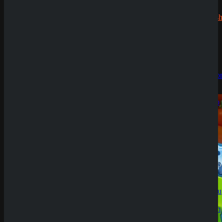
zu
CryptoRush
200% bis
zu 2.500€
News
Demo Spiel
Rumble Extinction
Slot: Entdecke das
prähistorische
Abenteuer mit Dino-
Gewinnen
21. Februar 2026