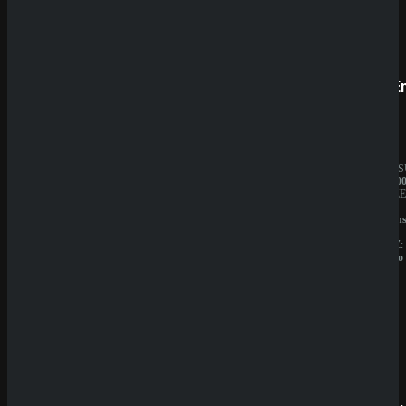
Prestige
SpinE
BESITZER:
JAHRES
Aurevia
10.000.0
IT
BESITZE
Group
GBL
LIZENZ:
Solution
Curacao
N.V.
LIZENZ:
Curacao