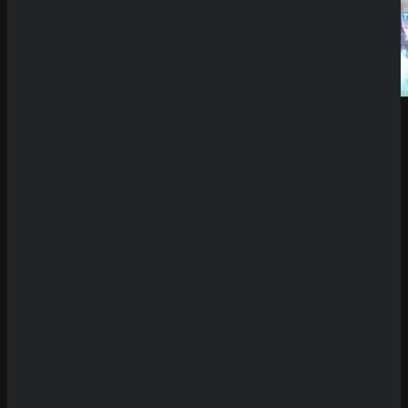
mit Dino-
Gewinnen
Entdecke
den
Mortal
Bromance
Video
Slot:
Vorschau,
Casino
Boni &
Spielmech
aniken im
Fokus!
Erkunden
Sie den
Pearl Reef
Gigablox
Multimax
Slot:
Innovative
s
Gameplay
unter
Wasser!