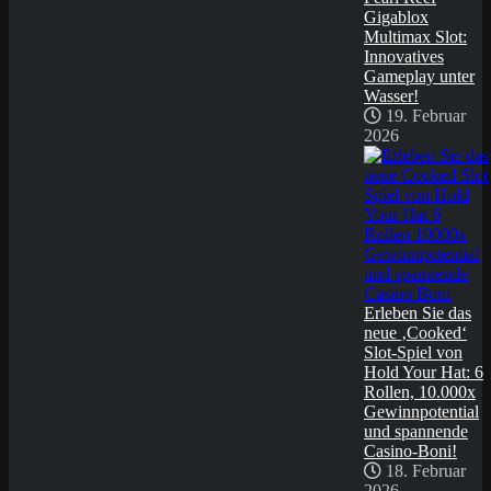
Gigablox
bereits vor ihrer offiziellen Veröffentlichung in
Multimax Slot:
Online-Casinos zu spielen. Dadurch hast du
Innovatives
einen entscheidenden Vorteil gegenüber
Gameplay unter
anderen Spielern, denn du kannst dich bereits
Wasser!
mit den neuesten Slots vertraut machen, bevor
19. Februar
sie überhaupt auf Echtgeld-Plattformen
2026
verfügbar sind. Wir arbeiten eng mit den
Entwicklern zusammen, um sicherzustellen,
dass du die neuesten Spiele früher als anderswo
ausprobieren kannst. Dies gibt dir die
Gelegenheit, dich intensiv mit den Mechaniken,
den Gewinnpotenzialen und den
Bonusfunktionen auseinanderzusetzen, ohne
dafür eigenes Geld zu riskieren. Sobald das
Spiel dann offiziell in Online-Casinos verfügbar
Erleben Sie das
ist, bist du bereits bestens vorbereitet.
neue ‚Cooked‘
Slot-Spiel von
Vorteile des kostenlosen
Hold Your Hat: 6
Spielens
Rollen, 10.000x
Gewinnpotential
und spannende
Beim kostenlosen Spielen von Slots genießt du
Casino-Boni!
viele Vorteile:
18. Februar
2026