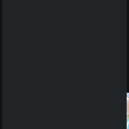
Erleben
Sie das
neue
‚Cooked‘
Echtgeldmodus
Slot-Spiel
Demoversion
von Hold
Your Hat:
Having issues with
Max Spinwell: Time
6 Rollen,
Chronicles
?
10.000x
Gewinnpo
tential und
spannende
Casino-
Boni!
Submit
Hacksaw
Sicher dir einen 100% Bonus bis 500€ und spiele
Gaming:
Max Spinwell: Time Chronicles
Die besten
Try Our Featured Games
Gewinne
der Woche
7 2026 –
Spannend
e
Momente
aus
beliebten