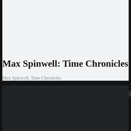
Jeton
CashtoCode
MiFinity
MuchBetter
Auszahlmethoden
Bank Überweisung
MasterCard
Visa
Skrill
Bitcoin
Max Spinwell: Time Chronicles
Max Spinwell: Time Chronicles
Suchen
Neue Casinos