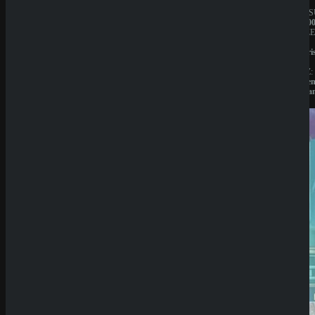
JAHRESUMSATZ:
JAHRES
1.000.000€
1.000.00
BESITZER:
BESITZE
Liernin
Liernin
Enterprises
Enterpri
LTD
LTD
LIZENZ:
LIZENZ:
Komoren
Komore
(Anjouan)
(Anjoua
Neueste
Beiträge
Rumble
Extinction
Slot:
Entdecke
das
prähistoris
che
Abenteuer