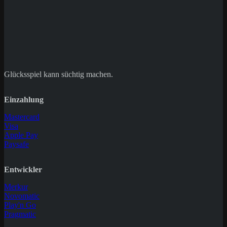
Glücksspiel kann süchtig machen.
Einzahlung
Mastercard
Visa
Apple Pay
Paysafe
Entwickler
Merkur
Novomatic
Play'n Go
Pragmatic