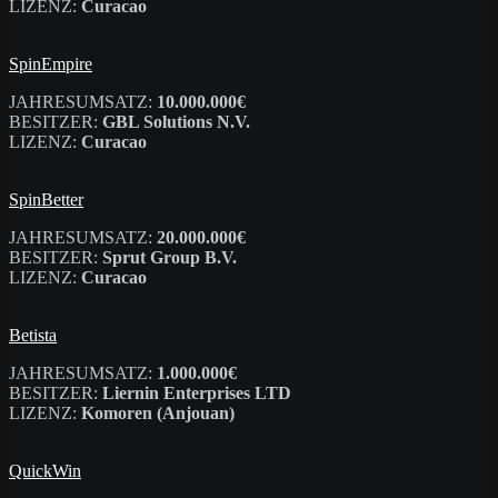
LIZENZ:
Curacao
SpinEmpire
JAHRESUMSATZ:
10.000.000€
BESITZER:
GBL Solutions N.V.
LIZENZ:
Curacao
SpinBetter
JAHRESUMSATZ:
20.000.000€
BESITZER:
Sprut Group B.V.
LIZENZ:
Curacao
Betista
JAHRESUMSATZ:
1.000.000€
BESITZER:
Liernin Enterprises LTD
LIZENZ:
Komoren (Anjouan)
QuickWin