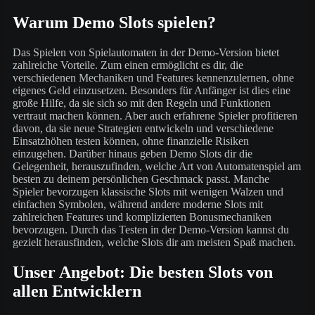
Warum Demo Slots spielen?
Das Spielen von Spielautomaten in der Demo-Version bietet
zahlreiche Vorteile. Zum einen ermöglicht es dir, die
verschiedenen Mechaniken und Features kennenzulernen, ohne
eigenes Geld einzusetzen. Besonders für Anfänger ist dies eine
große Hilfe, da sie sich so mit den Regeln und Funktionen
vertraut machen können. Aber auch erfahrene Spieler profitieren
davon, da sie neue Strategien entwickeln und verschiedene
Einsatzhöhen testen können, ohne finanzielle Risiken
einzugehen. Darüber hinaus geben Demo Slots dir die
Gelegenheit, herauszufinden, welche Art von Automatenspiel am
besten zu deinem persönlichen Geschmack passt. Manche
Spieler bevorzugen klassische Slots mit wenigen Walzen und
einfachen Symbolen, während andere moderne Slots mit
zahlreichen Features und komplizierten Bonusmechaniken
bevorzugen. Durch das Testen in der Demo-Version kannst du
gezielt herausfinden, welche Slots dir am meisten Spaß machen.
Unser Angebot: Die besten Slots von
allen Entwicklern