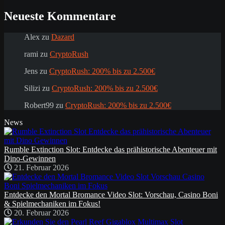
Neueste Kommentare
Alex
zu
Dazard
rami
zu
CryptoRush
Jens
zu
CryptoRush: 200% bis zu 2.500€
Silizi
zu
CryptoRush: 200% bis zu 2.500€
Robert99
zu
CryptoRush: 200% bis zu 2.500€
News
Rumble Extinction Slot: Entdecke das prähistorische Abenteuer mit
Dino-Gewinnen
21. Februar 2026
Entdecke den Mortal Bromance Video Slot: Vorschau, Casino Boni
& Spielmechaniken im Fokus!
20. Februar 2026