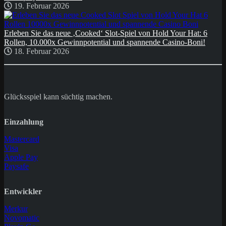
19. Februar 2026
Erleben Sie das neue ‚Cooked‘ Slot-Spiel von Hold Your Hat: 6
Rollen, 10.000x Gewinnpotential und spannende Casino-Boni!
18. Februar 2026
Glücksspiel kann süchtig machen.
Einzahlung
Mastercard
Visa
Apple Pay
Paysafe
Entwickler
Merkur
Novomatic