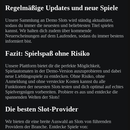
Regelmäßige Updates und neue Spiele
Unsere Sammlung an Demo Slots wird ständig aktualisiert,
sodass du immer die neuesten und beliebtesten Titel spielen
kannst. Wir halten dich zudem über kommende
Neuerscheinungen auf dem Laufenden, sodass du immer bestens
informiert bist.
Fazit: Spielspaß ohne Risiko
Unsere Plattform bietet dir die perfekte Möglichkeit,
Spielautomaten in der Demo-Version auszuprobieren und dabei
neue Lieblingsspiele zu entdecken. Ohne Risiko, ohne
Anmeldung und ohne versteckte Kosten kannst du alle
Funktionen der neuesten Slots testen und dich optimal auf echtes
Spielvergnügen vorbereiten. Probiere es aus und entdecke die
spannenden Welten der Slots!
Die besten Slot-Provider
Wir bieten dir eine breite Auswahl an Slots von führenden
Providern der Branche. Entdecke Spiele von: