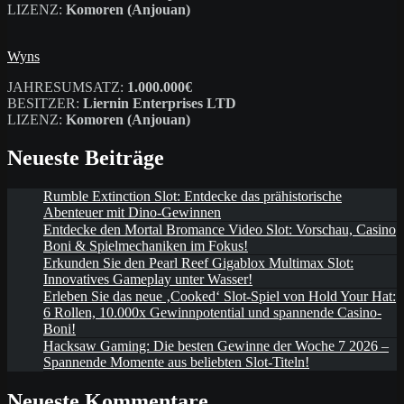
LIZENZ:
Komoren (Anjouan)
Wyns
JAHRESUMSATZ:
1.000.000€
BESITZER:
Liernin Enterprises LTD
LIZENZ:
Komoren (Anjouan)
Neueste Beiträge
Rumble Extinction Slot: Entdecke das prähistorische
Abenteuer mit Dino-Gewinnen
Entdecke den Mortal Bromance Video Slot: Vorschau, Casino
Boni & Spielmechaniken im Fokus!
Erkunden Sie den Pearl Reef Gigablox Multimax Slot:
Innovatives Gameplay unter Wasser!
Erleben Sie das neue ‚Cooked‘ Slot-Spiel von Hold Your Hat:
6 Rollen, 10.000x Gewinnpotential und spannende Casino-
Boni!
Hacksaw Gaming: Die besten Gewinne der Woche 7 2026 –
Spannende Momente aus beliebten Slot-Titeln!
Neueste Kommentare