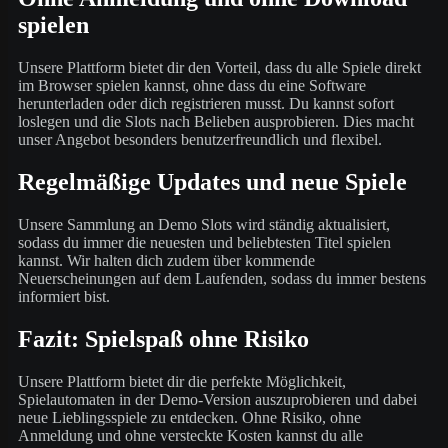
spielen
Unsere Plattform bietet dir den Vorteil, dass du alle Spiele direkt
im Browser spielen kannst, ohne dass du eine Software
herunterladen oder dich registrieren musst. Du kannst sofort
loslegen und die Slots nach Belieben ausprobieren. Dies macht
unser Angebot besonders benutzerfreundlich und flexibel.
Regelmäßige Updates und neue Spiele
Unsere Sammlung an Demo Slots wird ständig aktualisiert,
sodass du immer die neuesten und beliebtesten Titel spielen
kannst. Wir halten dich zudem über kommende
Neuerscheinungen auf dem Laufenden, sodass du immer bestens
informiert bist.
Fazit: Spielspaß ohne Risiko
Unsere Plattform bietet dir die perfekte Möglichkeit,
Spielautomaten in der Demo-Version auszuprobieren und dabei
neue Lieblingsspiele zu entdecken. Ohne Risiko, ohne
Anmeldung und ohne versteckte Kosten kannst du alle