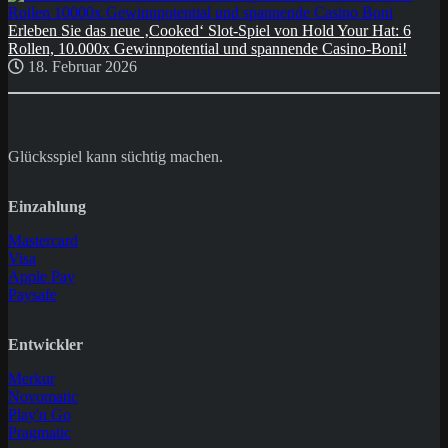
Erleben Sie das neue ‚Cooked‘ Slot-Spiel von Hold Your Hat: 6
Rollen, 10.000x Gewinnpotential und spannende Casino-Boni!
18. Februar 2026
Glücksspiel kann süchtig machen.
Einzahlung
Mastercard
Visa
Apple Pay
Paysafe
Entwickler
Merkur
Novomatic
Play'n Go
Pragmatic