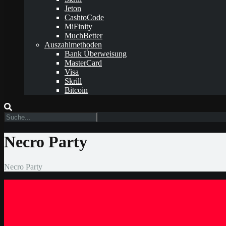
Jeton
CashtoCode
MiFinity
MuchBetter
Auszahlmethoden
Bank Überweisung
MasterCard
Visa
Skrill
Bitcoin
Necro Party
Necro Party