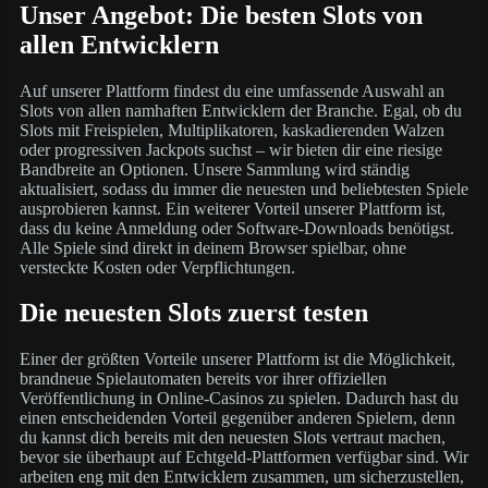
Unser Angebot: Die besten Slots von
allen Entwicklern
Auf unserer Plattform findest du eine umfassende Auswahl an
Slots von allen namhaften Entwicklern der Branche. Egal, ob du
Slots mit Freispielen, Multiplikatoren, kaskadierenden Walzen
oder progressiven Jackpots suchst – wir bieten dir eine riesige
Bandbreite an Optionen. Unsere Sammlung wird ständig
aktualisiert, sodass du immer die neuesten und beliebtesten Spiele
ausprobieren kannst. Ein weiterer Vorteil unserer Plattform ist,
dass du keine Anmeldung oder Software-Downloads benötigst.
Alle Spiele sind direkt in deinem Browser spielbar, ohne
versteckte Kosten oder Verpflichtungen.
Die neuesten Slots zuerst testen
Einer der größten Vorteile unserer Plattform ist die Möglichkeit,
brandneue Spielautomaten bereits vor ihrer offiziellen
Veröffentlichung in Online-Casinos zu spielen. Dadurch hast du
einen entscheidenden Vorteil gegenüber anderen Spielern, denn
du kannst dich bereits mit den neuesten Slots vertraut machen,
bevor sie überhaupt auf Echtgeld-Plattformen verfügbar sind. Wir
arbeiten eng mit den Entwicklern zusammen, um sicherzustellen,