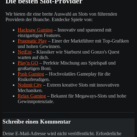
Die besten Slot-Provider
Wir bieten dir eine breite Auswahl an Slots von führenden
Providern der Branche. Entdecke Spiele von:
Hacksaw Gaming
– Innovativ und spannend mit
einzigartigen Features.
Pragmatic Play
– Einer der Marktführer mit Top-Grafiken
und hohen Gewinnen.
NetEnt
– Klassiker wie Starburst und Gonzo's Quest
warten auf dich.
Play'n GO
– Perfekte Mischung aus Spielspaß und
großartigen Boni.
Push Gaming
– Hochvolatiles Gameplay für die
Risikofreudigen.
Nolimit City
– Extrem kreative Slots mit innovativen
Mechaniken.
Relax Gaming
– Bekannt für Megaways-Slots und hohe
Gewinnpotenziale.
Schreibe einen Kommentar
Deine E-Mail-Adresse wird nicht veröffentlicht.
Erforderliche