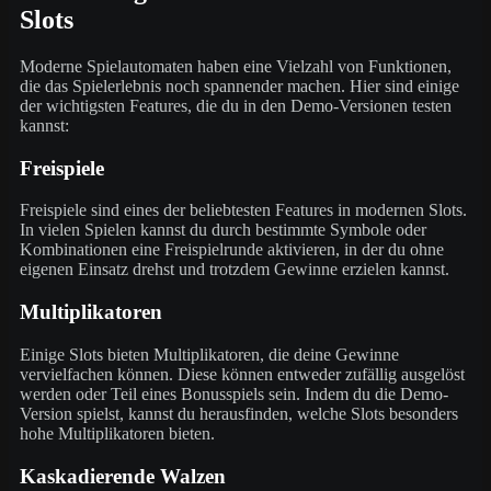
Slots
Moderne Spielautomaten haben eine Vielzahl von Funktionen,
die das Spielerlebnis noch spannender machen. Hier sind einige
der wichtigsten Features, die du in den Demo-Versionen testen
kannst:
Freispiele
Freispiele sind eines der beliebtesten Features in modernen Slots.
In vielen Spielen kannst du durch bestimmte Symbole oder
Kombinationen eine Freispielrunde aktivieren, in der du ohne
eigenen Einsatz drehst und trotzdem Gewinne erzielen kannst.
Multiplikatoren
Einige Slots bieten Multiplikatoren, die deine Gewinne
vervielfachen können. Diese können entweder zufällig ausgelöst
werden oder Teil eines Bonusspiels sein. Indem du die Demo-
Version spielst, kannst du herausfinden, welche Slots besonders
hohe Multiplikatoren bieten.
Kaskadierende Walzen