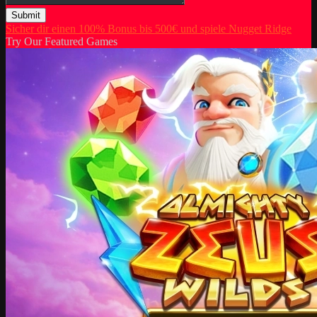
Submit
Sicher dir einen 100% Bonus bis 500€ und spiele Nugget Ridge
Try Our Featured Games