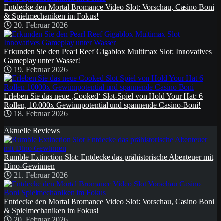
Entdecke den Mortal Bromance Video Slot: Vorschau, Casino Boni
& Spielmechaniken im Fokus!
20. Februar 2026
Erkunden Sie den Pearl Reef Gigablox Multimax Slot: Innovatives
Gameplay unter Wasser!
19. Februar 2026
Erleben Sie das neue ‚Cooked‘ Slot-Spiel von Hold Your Hat: 6
Rollen, 10.000x Gewinnpotential und spannende Casino-Boni!
18. Februar 2026
Aktuelle Reviews
Rumble Extinction Slot: Entdecke das prähistorische Abenteuer mit
Dino-Gewinnen
21. Februar 2026
Entdecke den Mortal Bromance Video Slot: Vorschau, Casino Boni
& Spielmechaniken im Fokus!
20. Februar 2026