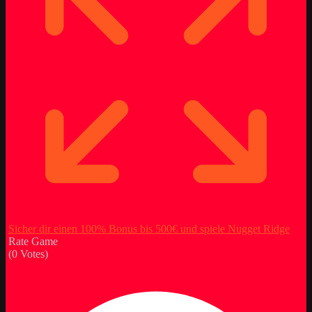
Sicher dir einen 100% Bonus bis 500€ und spiele Nugget Ridge
Rate Game
(
0
Votes)