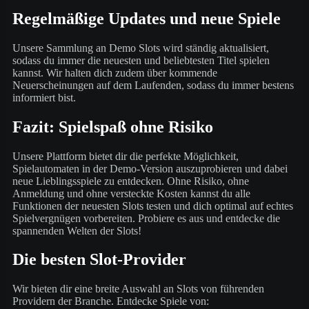
Regelmäßige Updates und neue Spiele
Unsere Sammlung an Demo Slots wird ständig aktualisiert,
sodass du immer die neuesten und beliebtesten Titel spielen
kannst. Wir halten dich zudem über kommende
Neuerscheinungen auf dem Laufenden, sodass du immer bestens
informiert bist.
Fazit: Spielspaß ohne Risiko
Unsere Plattform bietet dir die perfekte Möglichkeit,
Spielautomaten in der Demo-Version auszuprobieren und dabei
neue Lieblingsspiele zu entdecken. Ohne Risiko, ohne
Anmeldung und ohne versteckte Kosten kannst du alle
Funktionen der neuesten Slots testen und dich optimal auf echtes
Spielvergnügen vorbereiten. Probiere es aus und entdecke die
spannenden Welten der Slots!
Die besten Slot-Provider
Wir bieten dir eine breite Auswahl an Slots von führenden
Providern der Branche. Entdecke Spiele von: