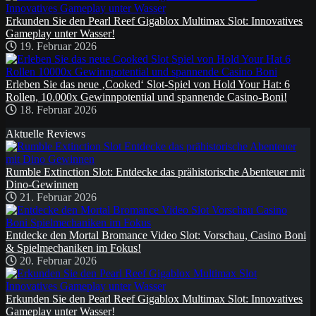
Erkunden Sie den Pearl Reef Gigablox Multimax Slot: Innovatives
Gameplay unter Wasser!
19. Februar 2026
Erleben Sie das neue ‚Cooked‘ Slot-Spiel von Hold Your Hat: 6
Rollen, 10.000x Gewinnpotential und spannende Casino-Boni!
18. Februar 2026
Aktuelle Reviews
Rumble Extinction Slot: Entdecke das prähistorische Abenteuer mit
Dino-Gewinnen
21. Februar 2026
Entdecke den Mortal Bromance Video Slot: Vorschau, Casino Boni
& Spielmechaniken im Fokus!
20. Februar 2026
Erkunden Sie den Pearl Reef Gigablox Multimax Slot: Innovatives
Gameplay unter Wasser!