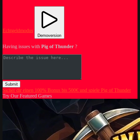
Echtgeldmodus
Demoversion
Having issues with
Pig of Thunder
?
Submit
Sicher dir einen 100% Bonus bis 500€ und spiele Pig of Thunder
Try Our Featured Games