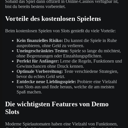
Sobald das Spiel dann offiziell in Online-Casinos verfügbar ist,
bist du bereits bestens vorbereitet.
Vorteile des kostenlosen Spielens
Beim kostenlosen Spielen von Slots genießt du viele Vorteile:
Kein finanzielles Risiko:
Du kannst die Spiele in Ruhe
ausprobieren, ohne Geld zu verlieren.
Uneingeschränktes Testen:
Spiele so lange du möchtest,
ohne Begrenzungen oder Einzahlungspflichten.
Perfekt für Anfänger:
Lerne die Regeln, Funktionen und
Gewinnchancen ohne Druck kennen.
Optimale Vorbereitung:
Teste verschiedene Strategien,
bevor du echtes Geld setzt.
Entdecke neue Lieblingsspiele:
Probiere eine Vielzahl
von Slots aus und finde heraus, welche dir am meisten
Spaß machen.
Die wichtigsten Features von Demo
Slots
Moderne Spielautomaten haben eine Vielzahl von Funktionen,