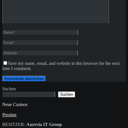
Save my name, email, and website in this browser for the next
time I comment.
Suchen
Suchen
Neue Casinos
Prestige
BESITZER:
Aurevia IT Group