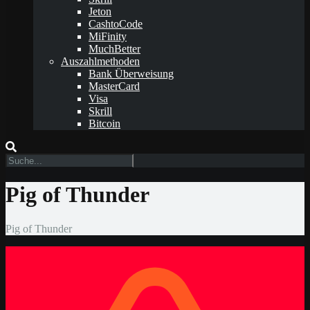
Jeton
CashtoCode
MiFinity
MuchBetter
Auszahlmethoden
Bank Überweisung
MasterCard
Visa
Skrill
Bitcoin
Pig of Thunder
Pig of Thunder