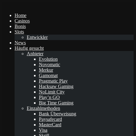
Home
Casinos
Bonis
Slots
Entwickler
News
Häufig gesucht
Anbieter
Evolution
Novomatic
Merkur
Gamomat
Pragmatic Play
Hacksaw Gaming
NoLimit City
Play’n GO
Big Time Gaming
Einzahlmethoden
Bank Überweisung
Paysafecard
MasterCard
Visa
Skrill