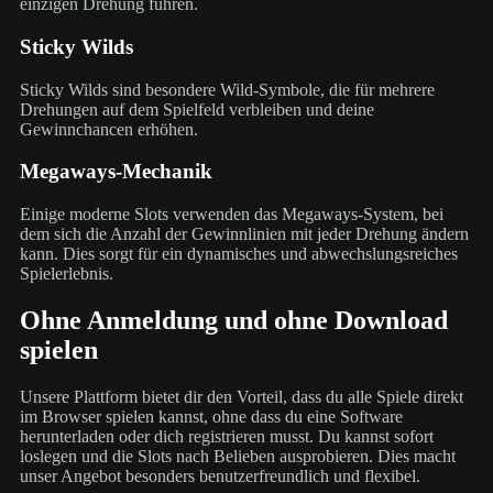
einzigen Drehung führen.
Sticky Wilds
Sticky Wilds sind besondere Wild-Symbole, die für mehrere
Drehungen auf dem Spielfeld verbleiben und deine
Gewinnchancen erhöhen.
Megaways-Mechanik
Einige moderne Slots verwenden das Megaways-System, bei
dem sich die Anzahl der Gewinnlinien mit jeder Drehung ändern
kann. Dies sorgt für ein dynamisches und abwechslungsreiches
Spielerlebnis.
Ohne Anmeldung und ohne Download
spielen
Unsere Plattform bietet dir den Vorteil, dass du alle Spiele direkt
im Browser spielen kannst, ohne dass du eine Software
herunterladen oder dich registrieren musst. Du kannst sofort
loslegen und die Slots nach Belieben ausprobieren. Dies macht
unser Angebot besonders benutzerfreundlich und flexibel.