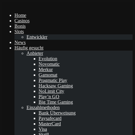
Home
Casinos
Bonis
Slots
Entwickler
News
Häufig gesucht
Anbieter
Evolution
Novomatic
Merkur
Gamomat
Pragmatic Play
Hacksaw Gaming
NoLimit City
Play’n GO
Big Time Gaming
Einzahlmethoden
Bank Überweisung
Paysafecard
MasterCard
Visa
Skrill