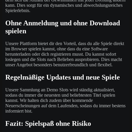
kann. Dies sorgt für ein dynamisches und abwechslungsreiches
Spielerlebnis.
Ohne Anmeldung und ohne Download
spielen
Unsere Plattform bietet dir den Vorteil, dass du alle Spiele direkt
im Browser spielen kannst, ohne dass du eine Software
herunterladen oder dich registrieren musst. Du kannst sofort
loslegen und die Slots nach Belieben ausprobieren. Dies macht
unser Angebot besonders benutzerfreundlich und flexibel.
Regelmäßige Updates und neue Spiele
Unsere Sammlung an Demo Slots wird ständig aktualisiert,
sodass du immer die neuesten und beliebtesten Titel spielen
kannst. Wir halten dich zudem über kommende
Neuerscheinungen auf dem Laufenden, sodass du immer bestens
informiert bist.
Fazit: Spielspaß ohne Risiko