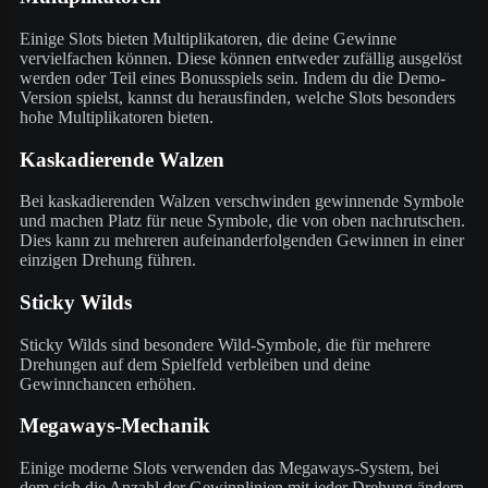
Einige Slots bieten Multiplikatoren, die deine Gewinne
vervielfachen können. Diese können entweder zufällig ausgelöst
werden oder Teil eines Bonusspiels sein. Indem du die Demo-
Version spielst, kannst du herausfinden, welche Slots besonders
hohe Multiplikatoren bieten.
Kaskadierende Walzen
Bei kaskadierenden Walzen verschwinden gewinnende Symbole
und machen Platz für neue Symbole, die von oben nachrutschen.
Dies kann zu mehreren aufeinanderfolgenden Gewinnen in einer
einzigen Drehung führen.
Sticky Wilds
Sticky Wilds sind besondere Wild-Symbole, die für mehrere
Drehungen auf dem Spielfeld verbleiben und deine
Gewinnchancen erhöhen.
Megaways-Mechanik
Einige moderne Slots verwenden das Megaways-System, bei
dem sich die Anzahl der Gewinnlinien mit jeder Drehung ändern