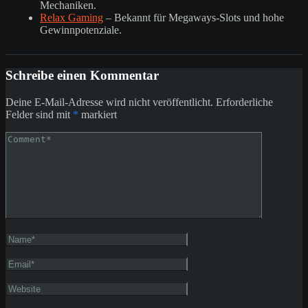
Mechaniken.
Relax Gaming
– Bekannt für Megaways-Slots und hohe
Gewinnpotenziale.
Schreibe einen Kommentar
Deine E-Mail-Adresse wird nicht veröffentlicht.
Erforderliche
Felder sind mit
*
markiert