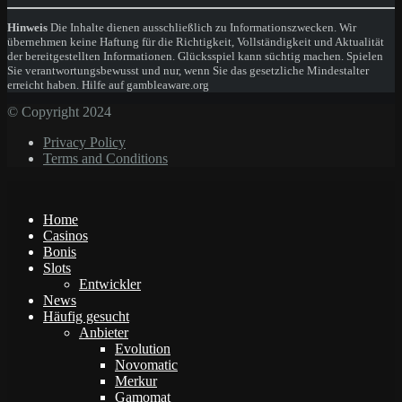
Hinweis
Die Inhalte dienen ausschließlich zu Informationszwecken. Wir
übernehmen keine Haftung für die Richtigkeit, Vollständigkeit und Aktualität
der bereitgestellten Informationen. Glücksspiel kann süchtig machen. Spielen
Sie verantwortungsbewusst und nur, wenn Sie das gesetzliche Mindestalter
erreicht haben. Hilfe auf gambleaware.org
© Copyright 2024
Privacy Policy
Terms and Conditions
Home
Casinos
Bonis
Slots
Entwickler
News
Häufig gesucht
Anbieter
Evolution
Novomatic
Merkur
Gamomat