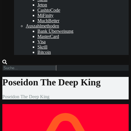
Jeton
CashtoCode
MiFinity
MuchBetter
Auszahlmethoden
Bank Überweisung
MasterCard
Visa
Skrill
Bitcoin
Poseidon The Deep King
Poseidon The Deep King