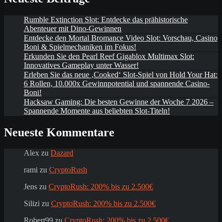
Rumble Extinction Slot: Entdecke das prähistorische
Abenteuer mit Dino-Gewinnen
Entdecke den Mortal Bromance Video Slot: Vorschau, Casino
Boni & Spielmechaniken im Fokus!
Erkunden Sie den Pearl Reef Gigablox Multimax Slot:
Innovatives Gameplay unter Wasser!
Erleben Sie das neue ‚Cooked‘ Slot-Spiel von Hold Your Hat:
6 Rollen, 10.000x Gewinnpotential und spannende Casino-
Boni!
Hacksaw Gaming: Die besten Gewinne der Woche 7 2026 –
Spannende Momente aus beliebten Slot-Titeln!
Neueste Kommentare
Alex
zu
Dazard
rami
zu
CryptoRush
Jens
zu
CryptoRush: 200% bis zu 2.500€
Silizi
zu
CryptoRush: 200% bis zu 2.500€
Robert99
zu
CryptoRush: 200% bis zu 2.500€