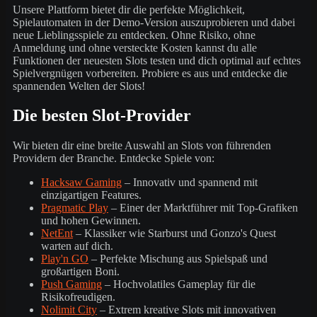
Unsere Plattform bietet dir die perfekte Möglichkeit,
Spielautomaten in der Demo-Version auszuprobieren und dabei
neue Lieblingsspiele zu entdecken. Ohne Risiko, ohne
Anmeldung und ohne versteckte Kosten kannst du alle
Funktionen der neuesten Slots testen und dich optimal auf echtes
Spielvergnügen vorbereiten. Probiere es aus und entdecke die
spannenden Welten der Slots!
Die besten Slot-Provider
Wir bieten dir eine breite Auswahl an Slots von führenden
Providern der Branche. Entdecke Spiele von:
Hacksaw Gaming
– Innovativ und spannend mit
einzigartigen Features.
Pragmatic Play
– Einer der Marktführer mit Top-Grafiken
und hohen Gewinnen.
NetEnt
– Klassiker wie Starburst und Gonzo's Quest
warten auf dich.
Play'n GO
– Perfekte Mischung aus Spielspaß und
großartigen Boni.
Push Gaming
– Hochvolatiles Gameplay für die
Risikofreudigen.
Nolimit City
– Extrem kreative Slots mit innovativen