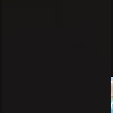
Slot:
Entdecke
das
Echtgeldmodus
prähistoris
Demoversion
che
Abenteuer
Having issues with
Potion Max 7s
?
mit Dino-
Gewinnen
Entdecke
den
Mortal
Bromance
Video
Submit
Slot:
Sicher dir einen 100% Bonus bis 500€ und spiele
Vorschau,
Potion Max 7s
Casino
Try Our Featured Games
Boni &
Spielmech
aniken im
Fokus!
Erkunden
Sie den
Pearl Reef
Gigablox