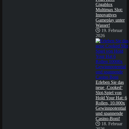
Gigablox
Online-Casinos zu spielen. Dadurch hast du
Multimax Slot:
einen entscheidenden Vorteil gegenüber
Innovatives
anderen Spielern, denn du kannst dich bereits
Gameplay unter
mit den neuesten Slots vertraut machen, bevor
Wasser!
sie überhaupt auf Echtgeld-Plattformen
19. Februar
verfügbar sind. Wir arbeiten eng mit den
2026
Entwicklern zusammen, um sicherzustellen,
dass du die neuesten Spiele früher als anderswo
ausprobieren kannst. Dies gibt dir die
Gelegenheit, dich intensiv mit den Mechaniken,
den Gewinnpotenzialen und den
Bonusfunktionen auseinanderzusetzen, ohne
dafür eigenes Geld zu riskieren. Sobald das
Spiel dann offiziell in Online-Casinos verfügbar
ist, bist du bereits bestens vorbereitet.
Erleben Sie das
neue ‚Cooked‘
Vorteile des kostenlosen
Slot-Spiel von
Spielens
Hold Your Hat: 6
Rollen, 10.000x
Gewinnpotential
Beim kostenlosen Spielen von Slots genießt du
und spannende
viele Vorteile:
Casino-Boni!
18. Februar
Kein finanzielles Risiko:
Du kannst die
2026