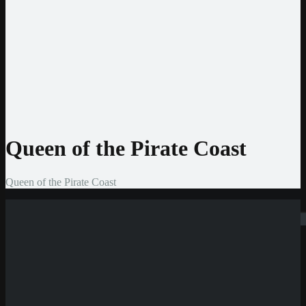
Jeton
CashtoCode
MiFinity
MuchBetter
Auszahlmethoden
Bank Überweisung
MasterCard
Visa
Skrill
Bitcoin
Queen of the Pirate Coast
Queen of the Pirate Coast
Suchen
Neue Casinos