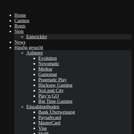
Home
Casinos
Bonis
Slots
Entwickler
News
Häufig gesucht
Anbieter
Evolution
Novomatic
Merkur
Gamomat
Pragmatic Play
Hacksaw Gaming
NoLimit City
Play’n GO
Big Time Gaming
Einzahlmethoden
Bank Überweisung
Paysafecard
MasterCard
Visa
Skrill