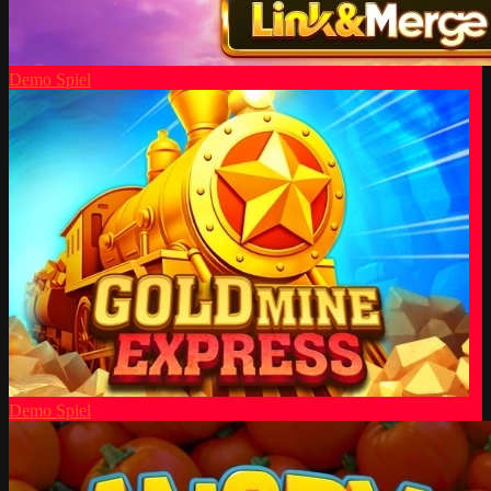
Demo Spiel
Demo Spiel