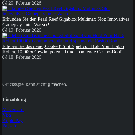
20. Februar 2026
Erkunden Sie den Pearl Reef Gigablox Multimax Slot: Innovatives
Gameplay unter Wasser!
19. Februar 2026
Erleben Sie das neue ‚Cooked‘ Slot-Spiel von Hold Your Hat: 6
Rollen, 10.000x Gewinnpotential und spannende Casino-Boni!
18. Februar 2026
Glücksspiel kann süchtig machen.
Einzahlung
Mastercard
Visa
Apple Pay
Paysafe