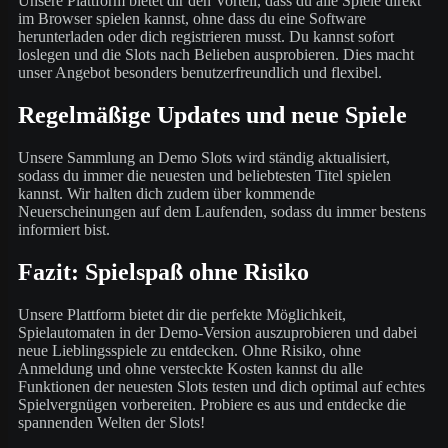
Unsere Plattform bietet dir den Vorteil, dass du alle Spiele direkt
im Browser spielen kannst, ohne dass du eine Software
herunterladen oder dich registrieren musst. Du kannst sofort
loslegen und die Slots nach Belieben ausprobieren. Dies macht
unser Angebot besonders benutzerfreundlich und flexibel.
Regelmäßige Updates und neue Spiele
Unsere Sammlung an Demo Slots wird ständig aktualisiert,
sodass du immer die neuesten und beliebtesten Titel spielen
kannst. Wir halten dich zudem über kommende
Neuerscheinungen auf dem Laufenden, sodass du immer bestens
informiert bist.
Fazit: Spielspaß ohne Risiko
Unsere Plattform bietet dir die perfekte Möglichkeit,
Spielautomaten in der Demo-Version auszuprobieren und dabei
neue Lieblingsspiele zu entdecken. Ohne Risiko, ohne
Anmeldung und ohne versteckte Kosten kannst du alle
Funktionen der neuesten Slots testen und dich optimal auf echtes
Spielvergnügen vorbereiten. Probiere es aus und entdecke die
spannenden Welten der Slots!