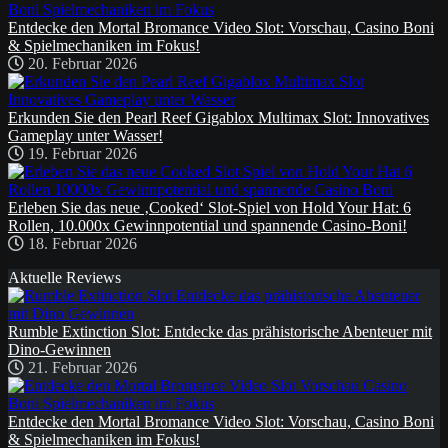
Entdecke den Mortal Bromance Video Slot: Vorschau, Casino Boni
& Spielmechaniken im Fokus!
20. Februar 2026
Erkunden Sie den Pearl Reef Gigablox Multimax Slot: Innovatives
Gameplay unter Wasser!
19. Februar 2026
Erleben Sie das neue ‚Cooked‘ Slot-Spiel von Hold Your Hat: 6
Rollen, 10.000x Gewinnpotential und spannende Casino-Boni!
18. Februar 2026
Aktuelle Reviews
Rumble Extinction Slot: Entdecke das prähistorische Abenteuer mit
Dino-Gewinnen
21. Februar 2026
Entdecke den Mortal Bromance Video Slot: Vorschau, Casino Boni
& Spielmechaniken im Fokus!