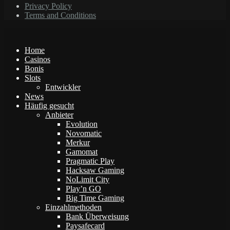
Privacy Policy
Terms and Conditions
Home
Casinos
Bonis
Slots
Entwickler
News
Häufig gesucht
Anbieter
Evolution
Novomatic
Merkur
Gamomat
Pragmatic Play
Hacksaw Gaming
NoLimit City
Play’n GO
Big Time Gaming
Einzahlmethoden
Bank Überweisung
Paysafecard