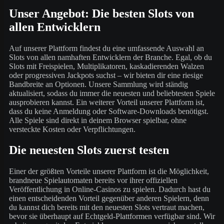
Unser Angebot: Die besten Slots von
allen Entwicklern
Auf unserer Plattform findest du eine umfassende Auswahl an
Slots von allen namhaften Entwicklern der Branche. Egal, ob du
Slots mit Freispielen, Multiplikatoren, kaskadierenden Walzen
oder progressiven Jackpots suchst – wir bieten dir eine riesige
Bandbreite an Optionen. Unsere Sammlung wird ständig
aktualisiert, sodass du immer die neuesten und beliebtesten Spiele
ausprobieren kannst. Ein weiterer Vorteil unserer Plattform ist,
dass du keine Anmeldung oder Software-Downloads benötigst.
Alle Spiele sind direkt in deinem Browser spielbar, ohne
versteckte Kosten oder Verpflichtungen.
Die neuesten Slots zuerst testen
Einer der größten Vorteile unserer Plattform ist die Möglichkeit,
brandneue Spielautomaten bereits vor ihrer offiziellen
Veröffentlichung in Online-Casinos zu spielen. Dadurch hast du
einen entscheidenden Vorteil gegenüber anderen Spielern, denn
du kannst dich bereits mit den neuesten Slots vertraut machen,
bevor sie überhaupt auf Echtgeld-Plattformen verfügbar sind. Wir