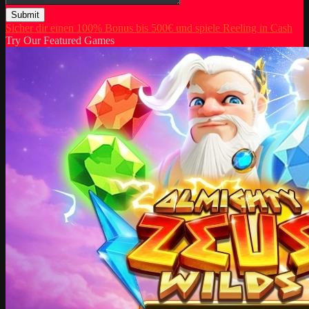
Submit
Sicher dir einen 100% Bonus bis 500€ und spiele Reeling in Cash
Try Our Featured Games