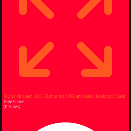
Sicher dir einen 100% Bonus bis 500€ und spiele Reeling in Cash
Rate Game
(
0
Votes)