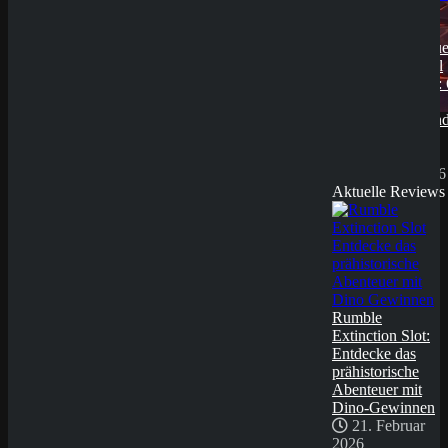
Erleben Sie das neu
‚Cooked‘ Slot-Spiel
von Hold Your Hat: 
Rollen, 10.000x
Gewinnpotential un
Demo Spiel
spannende Casino-
Boni!
18. Februar 2026
Willkommen auf unserer Plattform für Demo
Aktuelle Reviews
Slots! Hier hast du die einzigartige Möglichkeit,
eine riesige Auswahl an Spielautomaten
kostenlos und ohne Risiko zu testen. Unsere
Seite bietet dir den Vorteil, die neuesten Slots
oft bis zu zwei Wochen vor ihrer offiziellen
Veröffentlichung in Online-Casinos
ausprobieren zu können. Das bedeutet, dass du
Rumble
früher als andere Spieler die innovativen
Extinction Slot:
Funktionen, spannenden Bonusspiele und
Entdecke das
atemberaubenden Designs der neuesten Titel
prähistorische
erkunden kannst. Egal, ob du klassische
Abenteuer mit
Automaten oder hochmoderne Video-Slots
Dino-Gewinnen
bevorzugst – hier findest du alles, was dein
21. Februar
Herz begehrt.
2026