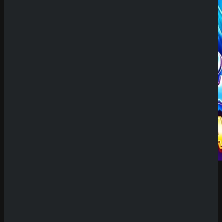
mit Dino-
Gewinnen
Entdecke
den
Mortal
Bromance
Video
Slot:
Vorschau,
Casino
Boni &
Spielmech
aniken im
Fokus!
Erkunden
Sie den
Pearl Reef
Gigablox
Multimax
Slot:
Innovative
s
Gameplay
unter
Wasser!