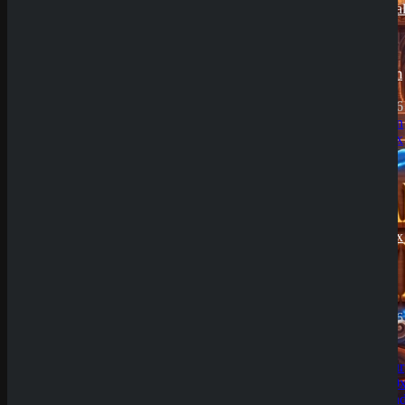
Entdecke den Morta
Bromance Video
Slot: Vorschau,
Casino Boni &
Spielmechaniken im
Fokus!
20. Februar 2026
Erkunden Sie den
Pearl Reef Gigablox
Multimax Slot:
Innovatives
Gameplay unter
Wasser!
19. Februar 2026