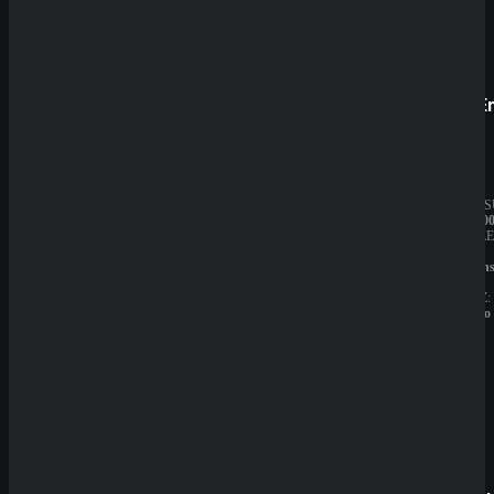
Prestige
SpinE
BESITZER:
JAHRES
Aurevia
10.000.0
IT
BESITZE
Group
GBL
LIZENZ:
Solution
Curacao
N.V.
LIZENZ:
Curacao