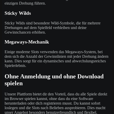
einzigen Drehung führen.
Sticky Wilds
Sticky Wilds sind besondere Wild-Symbole, die für mehrere
Drehungen auf dem Spielfeld verbleiben und deine
Gewinnchancen erhöhen.
Megaways-Mechanik
Einige moderne Slots verwenden das Megaways-System, bei
dem sich die Anzahl der Gewinnlinien mit jeder Drehung ändern
kann. Dies sorgt für ein dynamisches und abwechslungsreiches
Spielerlebnis.
Ohne Anmeldung und ohne Download
spielen
Unsere Plattform bietet dir den Vorteil, dass du alle Spiele direkt
im Browser spielen kannst, ohne dass du eine Software
herunterladen oder dich registrieren musst. Du kannst sofort
loslegen und die Slots nach Belieben ausprobieren. Dies macht
unser Angebot besonders benutzerfreundlich und flexibel.