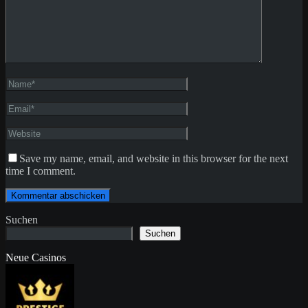
Save my name, email, and website in this browser for the next
time I comment.
Suchen
Suchen
Neue Casinos