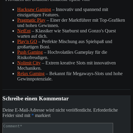
Hacksaw Gaming
– Innovativ und spannend mit
einzigartigen Features.
Pragmatic Play
– Einer der Marktführer mit Top-Grafiken
und hohen Gewinnen.
NetEnt
– Klassiker wie Starburst und Gonzo's Quest
warten auf dich.
Play'n GO
– Perfekte Mischung aus Spielspaß und
großartigen Boni.
Push Gaming
– Hochvolatiles Gameplay für die
Risikofreudigen.
Nolimit City
– Extrem kreative Slots mit innovativen
Mechaniken.
Relax Gaming
– Bekannt für Megaways-Slots und hohe
Gewinnpotenziale.
Schreibe einen Kommentar
Deine E-Mail-Adresse wird nicht veröffentlicht.
Erforderliche
Felder sind mit
*
markiert