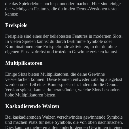
die das Spielerlebnis noch spannender machen. Hier sind einige
der wichtigsten Features, die du in den Demo-Versionen testen
kannst:
Freispiele
Freispiele sind eines der beliebtesten Features in modernen Slots.
In vielen Spielen kannst du durch bestimmte Symbole oder
Kombinationen eine Freispielrunde aktivieren, in der du ohne
eigenen Einsatz drehst und trotzdem Gewinne erzielen kannst.
Multiplikatoren
Einige Slots bieten Multiplikatoren, die deine Gewinne
vervielfachen können. Diese können entweder zufällig ausgelöst
werden oder Teil eines Bonusspiels sein. Indem du die Demo-
Version spielst, kannst du herausfinden, welche Slots besonders
hohe Multiplikatoren bieten.
Kaskadierende Walzen
Bei kaskadierenden Walzen verschwinden gewinnende Symbole
und machen Platz für neue Symbole, die von oben nachrutschen.
Dies kann zu mehreren aufeinanderfolgenden Gewinnen in einer