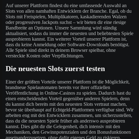
Auf unserer Plattform findest du eine umfassende Auswahl an
Slots von allen namhaften Entwicklern der Branche. Egal, ob du
Slots mit Freispielen, Multiplikatoren, kaskadierenden Walzen
oder progressiven Jackpots suchst – wir bieten dir eine riesige
Bandbreite an Optionen. Unsere Sammlung wird ständig
aktualisiert, sodass du immer die neuesten und beliebtesten Spiele
ausprobieren kannst. Ein weiterer Vorteil unserer Plattform ist,
dass du keine Anmeldung oder Software-Downloads benötigst.
Alle Spiele sind direkt in deinem Browser spielbar, ohne
versteckte Kosten oder Verpflichtungen.
Die neuesten Slots zuerst testen
Einer der größten Vorteile unserer Plattform ist die Möglichkeit,
brandneue Spielautomaten bereits vor ihrer offiziellen
Veröffentlichung in Online-Casinos zu spielen. Dadurch hast du
einen entscheidenden Vorteil gegenüber anderen Spielern, denn
du kannst dich bereits mit den neuesten Slots vertraut machen,
bevor sie überhaupt auf Echtgeld-Plattformen verfügbar sind. Wir
arbeiten eng mit den Entwicklern zusammen, um sicherzustellen,
dass du die neuesten Spiele früher als anderswo ausprobieren
kannst. Dies gibt dir die Gelegenheit, dich intensiv mit den
Mechaniken, den Gewinnpotenzialen und den Bonusfunktionen
auseinanderzusetzen, ohne dafür eigenes Geld zu riskieren.