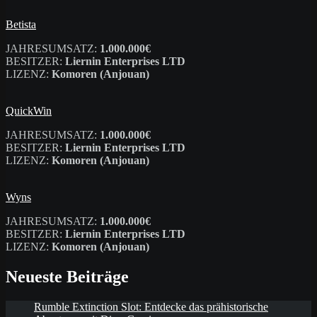
Betista
JAHRESUMSATZ:
1.000.000€
BESITZER:
Liernin Enterprises LTD
LIZENZ:
Komoren (Anjouan)
QuickWin
JAHRESUMSATZ:
1.000.000€
BESITZER:
Liernin Enterprises LTD
LIZENZ:
Komoren (Anjouan)
Wyns
JAHRESUMSATZ:
1.000.000€
BESITZER:
Liernin Enterprises LTD
LIZENZ:
Komoren (Anjouan)
Neueste Beiträge
Rumble Extinction Slot: Entdecke das prähistorische