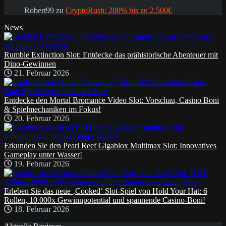
Robert99
zu
CryptoRush: 200% bis zu 2.500€
News
Rumble Extinction Slot: Entdecke das prähistorische Abenteuer mit
Dino-Gewinnen
21. Februar 2026
Entdecke den Mortal Bromance Video Slot: Vorschau, Casino Boni
& Spielmechaniken im Fokus!
20. Februar 2026
Erkunden Sie den Pearl Reef Gigablox Multimax Slot: Innovatives
Gameplay unter Wasser!
19. Februar 2026
Erleben Sie das neue ‚Cooked‘ Slot-Spiel von Hold Your Hat: 6
Rollen, 10.000x Gewinnpotential und spannende Casino-Boni!
18. Februar 2026