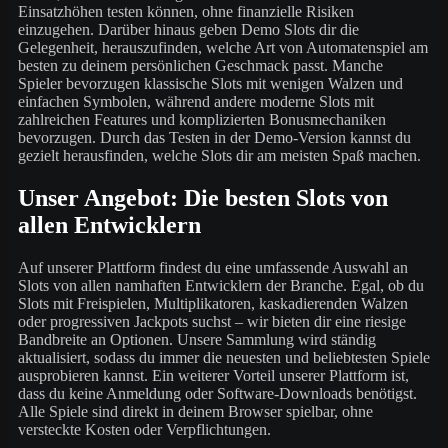
Einsatzhöhen testen können, ohne finanzielle Risiken
einzugehen. Darüber hinaus geben Demo Slots dir die
Gelegenheit, herauszufinden, welche Art von Automatenspiel am
besten zu deinem persönlichen Geschmack passt. Manche
Spieler bevorzugen klassische Slots mit wenigen Walzen und
einfachen Symbolen, während andere moderne Slots mit
zahlreichen Features und komplizierten Bonusmechaniken
bevorzugen. Durch das Testen in der Demo-Version kannst du
gezielt herausfinden, welche Slots dir am meisten Spaß machen.
Unser Angebot: Die besten Slots von
allen Entwicklern
Auf unserer Plattform findest du eine umfassende Auswahl an
Slots von allen namhaften Entwicklern der Branche. Egal, ob du
Slots mit Freispielen, Multiplikatoren, kaskadierenden Walzen
oder progressiven Jackpots suchst – wir bieten dir eine riesige
Bandbreite an Optionen. Unsere Sammlung wird ständig
aktualisiert, sodass du immer die neuesten und beliebtesten Spiele
ausprobieren kannst. Ein weiterer Vorteil unserer Plattform ist,
dass du keine Anmeldung oder Software-Downloads benötigst.
Alle Spiele sind direkt in deinem Browser spielbar, ohne
versteckte Kosten oder Verpflichtungen.