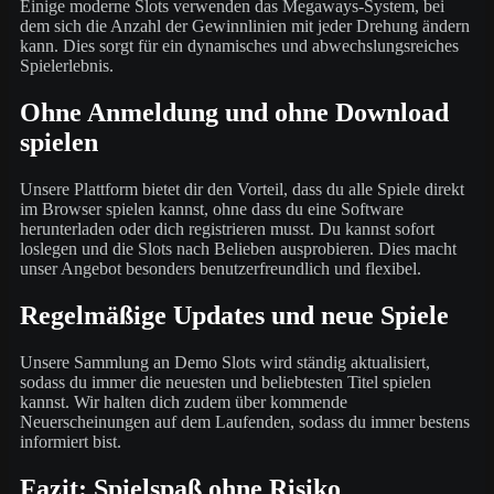
Einige moderne Slots verwenden das Megaways-System, bei
dem sich die Anzahl der Gewinnlinien mit jeder Drehung ändern
kann. Dies sorgt für ein dynamisches und abwechslungsreiches
Spielerlebnis.
Ohne Anmeldung und ohne Download
spielen
Unsere Plattform bietet dir den Vorteil, dass du alle Spiele direkt
im Browser spielen kannst, ohne dass du eine Software
herunterladen oder dich registrieren musst. Du kannst sofort
loslegen und die Slots nach Belieben ausprobieren. Dies macht
unser Angebot besonders benutzerfreundlich und flexibel.
Regelmäßige Updates und neue Spiele
Unsere Sammlung an Demo Slots wird ständig aktualisiert,
sodass du immer die neuesten und beliebtesten Titel spielen
kannst. Wir halten dich zudem über kommende
Neuerscheinungen auf dem Laufenden, sodass du immer bestens
informiert bist.
Fazit: Spielspaß ohne Risiko