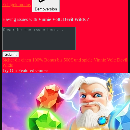
Echtgeldmodus
Demoversion
Having issues with
Vinnie Volt: Devil Wilds
?
Submit
Sicher dir einen 100% Bonus bis 500€ und spiele Vinnie Volt: Devil
Wilds
Try Our Featured Games