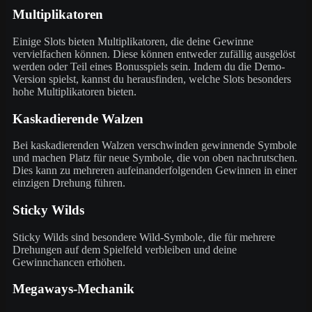
Multiplikatoren
Einige Slots bieten Multiplikatoren, die deine Gewinne
vervielfachen können. Diese können entweder zufällig ausgelöst
werden oder Teil eines Bonusspiels sein. Indem du die Demo-
Version spielst, kannst du herausfinden, welche Slots besonders
hohe Multiplikatoren bieten.
Kaskadierende Walzen
Bei kaskadierenden Walzen verschwinden gewinnende Symbole
und machen Platz für neue Symbole, die von oben nachrutschen.
Dies kann zu mehreren aufeinanderfolgenden Gewinnen in einer
einzigen Drehung führen.
Sticky Wilds
Sticky Wilds sind besondere Wild-Symbole, die für mehrere
Drehungen auf dem Spielfeld verbleiben und deine
Gewinnchancen erhöhen.
Megaways-Mechanik