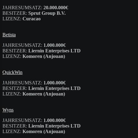
JAHRESUMSATZ:
20.000.000€
BESITZER:
Sprut Group B.V.
LIZENZ:
Curacao
Betista
JAHRESUMSATZ:
1.000.000€
BESITZER:
Liernin Enterprises LTD
LIZENZ:
Komoren (Anjouan)
QuickWin
JAHRESUMSATZ:
1.000.000€
BESITZER:
Liernin Enterprises LTD
LIZENZ:
Komoren (Anjouan)
Wyns
JAHRESUMSATZ:
1.000.000€
BESITZER:
Liernin Enterprises LTD
LIZENZ:
Komoren (Anjouan)