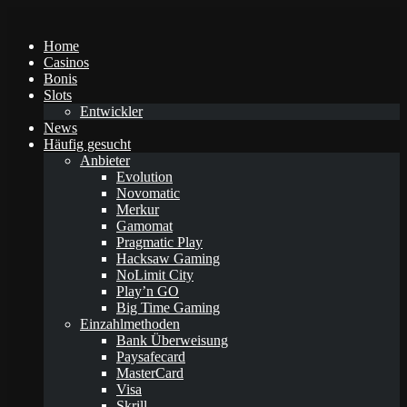
Home
Casinos
Bonis
Slots
Entwickler
News
Häufig gesucht
Anbieter
Evolution
Novomatic
Merkur
Gamomat
Pragmatic Play
Hacksaw Gaming
NoLimit City
Play’n GO
Big Time Gaming
Einzahlmethoden
Bank Überweisung
Paysafecard
MasterCard
Visa
Skrill